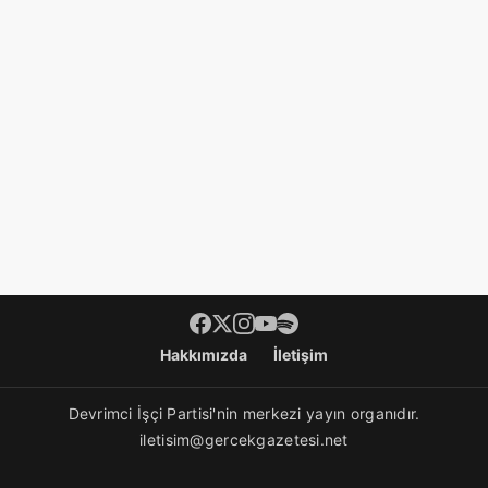
Footer menü
Hakkımızda
İletişim
Devrimci İşçi Partisi'nin merkezi yayın organıdır.
iletisim@gercekgazetesi.net