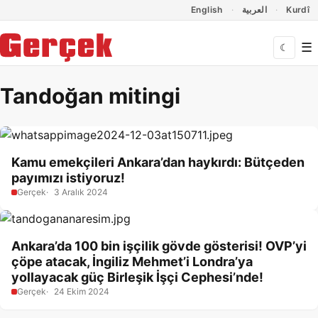
Dil Linkleri
İçeriğe geç
Navigasyonu atla
English
العربية
Kurdî
☰
☾
Tandoğan mitingi
Kamu emekçileri Ankara’dan haykırdı: Bütçeden
payımızı istiyoruz!
Gerçek
3 Aralık 2024
Ankara’da 100 bin işçilik gövde gösterisi! OVP’yi
çöpe atacak, İngiliz Mehmet’i Londra’ya
yollayacak güç Birleşik İşçi Cephesi’nde!
Gerçek
24 Ekim 2024