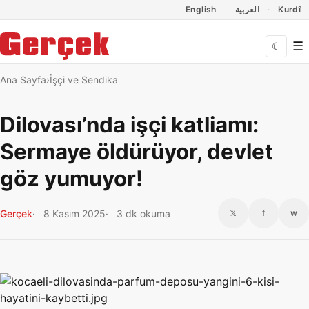
Dil Linkleri
İçeriğe geç
Navigasyonu atla
English
العربية
Kurdî
☰
☾
Ana Sayfa
İşçi ve Sendika
Dilovası’nda işçi katliamı:
Sermaye öldürüyor, devlet
göz yumuyor!
Gerçek
8 Kasım 2025
3 dk okuma
𝕏
f
w