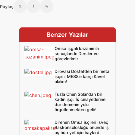
Paylaş
𝕏
f
w
Benzer Yazılar
Omsa işgali kazanımla
sonuçlandı: Dersler ve
görevlerimiz
Dilovası Dostel’den bir metal
işçisi: MESS’e karşı Kavel
olalım!
Tuzla Chen Solar’dan bir
kadın işçi: İş cinayetlerine
dur demenin yolu
örgütlenmekten gelir!
Direnen Omsa işçileri İsveç
Başkonsolosluğu önünde iş
aş hürriyet için haykırdı!