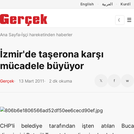
Dil Linkleri
İçeriğe geç
Navigasyonu atla
English
العربية
Kurdî
☰
☾
Ana Sayfa
İşçi hareketinden haberler
İzmir'de taşerona karşı
mücadele büyüyor
Gerçek
13 Mart 2011
2 dk okuma
𝕏
f
w
CHP'li belediye tarafından işten atılan Buca