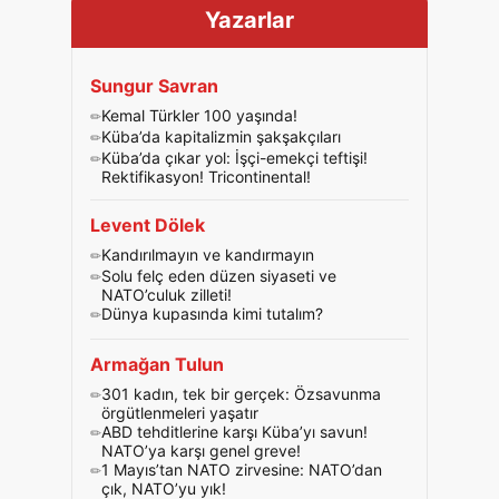
Yazarlar
Sungur Savran
Kemal Türkler 100 yaşında!
Küba’da kapitalizmin şakşakçıları
Küba’da çıkar yol: İşçi-emekçi teftişi!
Rektifikasyon! Tricontinental!
Levent Dölek
Kandırılmayın ve kandırmayın
Solu felç eden düzen siyaseti ve
NATO’culuk zilleti!
Dünya kupasında kimi tutalım?
Armağan Tulun
301 kadın, tek bir gerçek: Özsavunma
örgütlenmeleri yaşatır
ABD tehditlerine karşı Küba’yı savun!
NATO’ya karşı genel greve!
1 Mayıs’tan NATO zirvesine: NATO’dan
çık, NATO’yu yık!