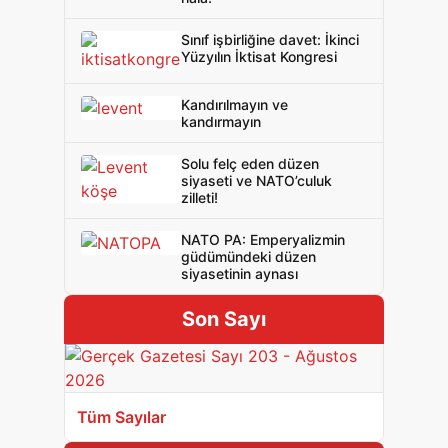
Sınıf işbirliğine davet: İkinci
Yüzyılın İktisat Kongresi
Kandırılmayın ve
kandırmayın
Solu felç eden düzen
siyaseti ve NATO’culuk
zilleti!
NATO PA: Emperyalizmin
güdümündeki düzen
siyasetinin aynası
Son Sayı
Tüm Sayılar