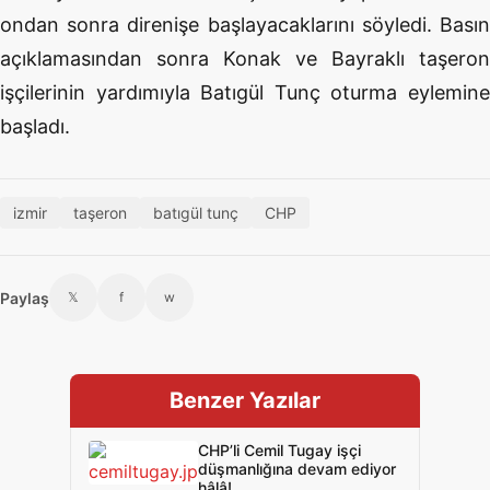
ondan sonra direnişe başlayacaklarını söyledi. Basın
açıklamasından sonra Konak ve Bayraklı taşeron
işçilerinin yardımıyla Batıgül Tunç oturma eylemine
başladı.
izmir
taşeron
batıgül tunç
CHP
Paylaş
𝕏
f
w
Benzer Yazılar
CHP’li Cemil Tugay işçi
düşmanlığına devam ediyor
hâlâ!