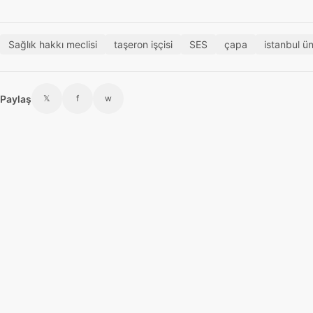
Sağlık hakkı meclisi
taşeron işçisi
SES
çapa
istanbul ün
Paylaş
𝕏
f
w