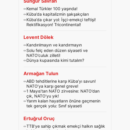
Sungur Savran
Kemal Türkler 100 yaşında!
Küba’da kapitalizmin şakşakçıları
Küba’da çıkar yol: İşçi-emekçi teftişi!
Rektifikasyon! Tricontinental!
Levent Dölek
Kandırılmayın ve kandırmayın
Solu felç eden düzen siyaseti ve
NATO’culuk zilleti!
Dünya kupasında kimi tutalım?
Armağan Tulun
ABD tehditlerine karşı Küba’yı savun!
NATO’ya karşı genel greve!
1 Mayıs’tan NATO zirvesine: NATO’dan
çık, NATO’yu yık!
Yarım kalan hayatların önüne geçmenin
tek gerçek yolu: Sınıf siyaseti
Ertuğrul Oruç
TTB’ye sahip çıkmak emekçi halkın sağlık