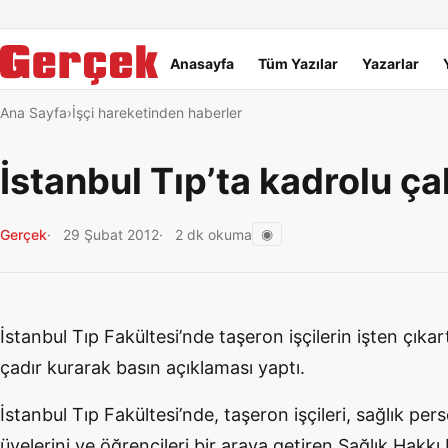
Dil Linkleri
İçeriğe geç
Navigasyonu atla
Ana menü
Anasayfa
Tüm Yazılar
Yazarlar
Ana Sayfa
İşçi hareketinden haberler
İstanbul Tıp’ta kadrolu ça
◉
Gerçek
29 Şubat 2012
2 dk okuma
İstanbul Tıp Fakültesi’nde taşeron işçilerin işten çıkar
çadır kurarak basın açıklaması yaptı.
İstanbul Tıp Fakültesi’nde, taşeron işçileri, sağlık pers
üyelerini ve öğrencileri bir araya getiren Sağlık Hakkı