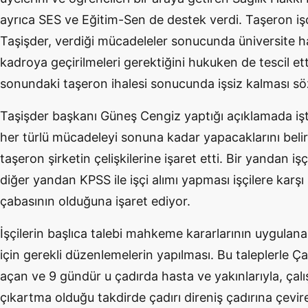
ayrıca SES ve Eğitim-Sen de destek verdi. Taşeron işçil
Taşişder, verdiği mücadeleler sonucunda üniversite ha
kadroya geçirilmeleri gerektiğini hukuken de tescil et
sonundaki taşeron ihalesi sonucunda işsiz kalması s
Taşişder başkanı Güneş Cengiz yaptığı açıklamada iş
her türlü mücadeleyi sonuna kadar yapacaklarını belir
taşeron şirketin çelişkilerine işaret etti. Bir yandan iş
diğer yandan KPSS ile işçi alımı yapması işçilere karşı
çabasının olduğuna işaret ediyor.
İşçilerin başlıca talebi mahkeme kararlarının uygulana
için gerekli düzenlemelerin yapılması. Bu taleplerle Ça
açan ve 9 gündür u çadırda hasta ve yakınlarıyla, çalışa
çıkartma olduğu takdirde çadırı direniş çadırına çevirec