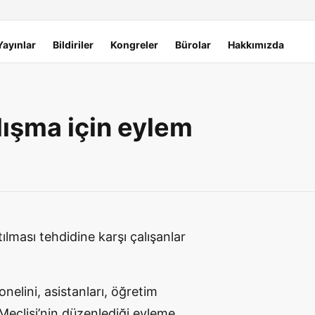
Yayınlar
Bildiriler
Kongreler
Bürolar
Hakkımızda
lışma için eylem
tılması tehdidine karşı çalışanlar
onelini, asistanları, öğretim
 Meclisi’nin düzenlediği eyleme