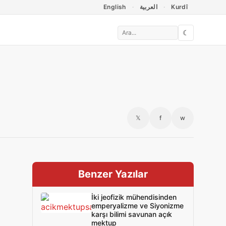
English
العربية
Kurdî
☾
𝕏
f
w
Benzer Yazılar
İki jeofizik mühendisinden
emperyalizme ve Siyonizme
karşı bilimi savunan açık
mektup