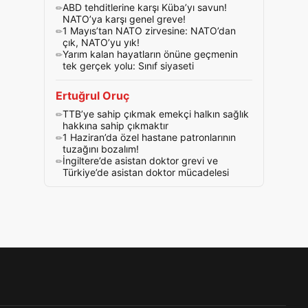
ABD tehditlerine karşı Küba’yı savun!
NATO’ya karşı genel greve!
1 Mayıs’tan NATO zirvesine: NATO’dan
çık, NATO’yu yık!
Yarım kalan hayatların önüne geçmenin
tek gerçek yolu: Sınıf siyaseti
Ertuğrul Oruç
TTB’ye sahip çıkmak emekçi halkın sağlık
hakkına sahip çıkmaktır
1 Haziran’da özel hastane patronlarının
tuzağını bozalım!
İngiltere’de asistan doktor grevi ve
Türkiye’de asistan doktor mücadelesi