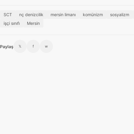
SCT
nç denizcilik
mersin limanı
komünizm
sosyalizm
işçi sınıfı
Mersin
Paylaş
𝕏
f
w