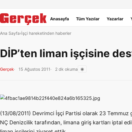
Dil Linkleri
İçeriğe geç
Navigasyonu atla
Ana menü
Anasayfa
Tüm Yazılar
Yazarlar
Ana Sayfa
İşçi hareketinden haberler
DİP’ten liman işçisine des
◉
Gerçek
15 Ağustos 2011
2 dk okuma
(13/08/2011) Devrimci İşçi Partisi olarak 23 Temmuz g
NÇ Denizcilik tarafından, limana giriş kartları iptal edil
liman işçilerini ziyaret ettik.