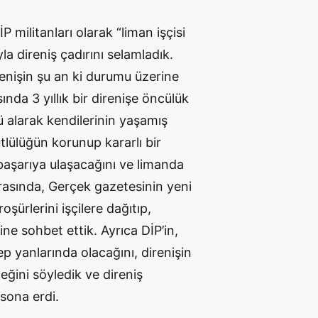
 militanları olarak “liman işçisi
yla direniş çadırını selamladık.
renişin şu an ki durumu üzerine
nda 3 yıllık bir direnişe öncülük
alarak kendilerinin yaşamış
ütlülüğün korunup kararlı bir
başarıya ulaşacağını ve limanda
onrasında, Gerçek gazetesinin yeni
şürlerini işçilere dağıtıp,
ine sohbet ettik. Ayrıca DİP’in,
ep yanlarında olacağını, direnişin
ğini söyledik ve direniş
 sona erdi.