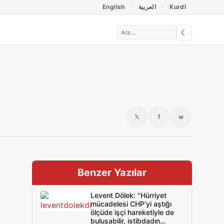
English
العربية
Kurdî
☾
𝕏
f
w
Benzer Yazılar
Levent Dölek: "Hürriyet
mücadelesi CHP’yi aştığı
ölçüde işçi hareketiyle de
buluşabilir, istibdadın