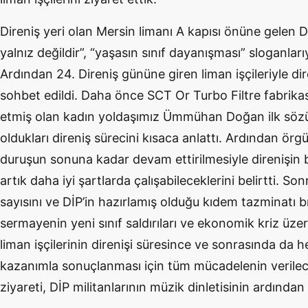
Direniş yeri olan Mersin limanı A kapısı önüne gelen DİP
yalnız değildir”, “yaşasın sınıf dayanışması” sloganları
Ardından 24. Direniş gününe giren liman işçileriyle di
sohbet edildi. Daha önce SCT Or Turbo Filtre fabrikası
etmiş olan kadın yoldaşımız Ümmühan Doğan ilk sözü 
oldukları direniş sürecini kısaca anlattı. Ardından örg
duruşun sonuna kadar devam ettirilmesiyle direnişin 
artık daha iyi şartlarda çalışabileceklerini belirtti. S
sayısını ve DİP’in hazırlamış olduğu kıdem tazminatı bro
sermayenin yeni sınıf saldırıları ve ekonomik kriz üzer
liman işçilerinin direnişi süresince ve sonrasında da h
kazanımla sonuçlanması için tüm mücadelenin verilece
ziyareti, DİP militanlarının müzik dinletisinin ardından