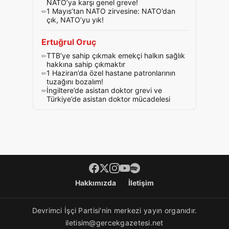
NATO’ya karşı genel greve!
1 Mayıs’tan NATO zirvesine: NATO’dan
çık, NATO’yu yık!
Ertuğrul Oruç
TTB’ye sahip çıkmak emekçi halkın sağlık
hakkına sahip çıkmaktır
1 Haziran’da özel hastane patronlarının
tuzağını bozalım!
İngiltere’de asistan doktor grevi ve
Türkiye’de asistan doktor mücadelesi
Footer menü
Hakkımızda
İletişim
Devrimci İşçi Partisi'nin merkezi yayın organıdır.
iletisim@gercekgazetesi.net