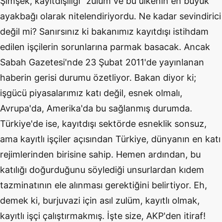
Şimşek, kayıtdışılığı “zulüm ve bu ülkenin en büyük
ayakbağı olarak nitelendiriyordu. Ne kadar sevindirici
değil mi? Sanırsınız ki bakanımız kayıtdışı istihdam
edilen işçilerin sorunlarına parmak basacak. Ancak
Sabah Gazetesi'nde 23 Şubat 2011'de yayınlanan
haberin gerisi durumu özetliyor. Bakan diyor ki;
işgücü piyasalarımız katı değil, esnek olmalı,
Avrupa'da, Amerika'da bu sağlanmış durumda.
Türkiye'de ise, kayıtdışı sektörde esneklik sonsuz,
ama kayıtlı işçiler açısından Türkiye, dünyanın en katı
rejimlerinden birisine sahip. Hemen ardından, bu
katılığı doğurduğunu söylediği unsurlardan kıdem
tazminatının ele alınması gerektiğini belirtiyor. Eh,
demek ki, burjuvazi için asıl zulüm, kayıtlı olmak,
kayıtlı işçi çalıştırmakmış. İşte size, AKP'den itiraf!