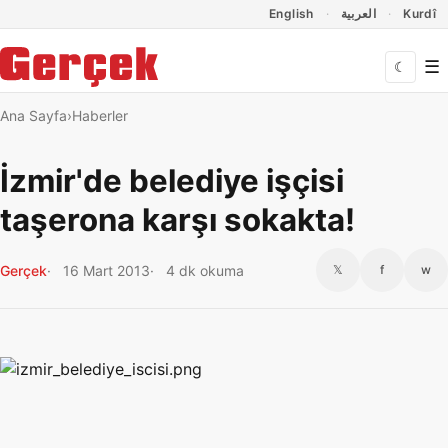
Dil Linkleri
İçeriğe geç
Navigasyonu atla
English
العربية
Kurdî
☰
☾
Ana Sayfa
Haberler
İzmir'de belediye işçisi
taşerona karşı sokakta!
Gerçek
16 Mart 2013
4 dk okuma
𝕏
f
w