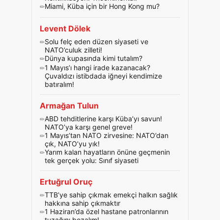
Miami, Küba için bir Hong Kong mu?
Levent Dölek
Solu felç eden düzen siyaseti ve
NATO’culuk zilleti!
Dünya kupasında kimi tutalım?
1 Mayıs’ı hangi irade kazanacak?
Çuvaldızı istibdada iğneyi kendimize
batıralım!
Armağan Tulun
ABD tehditlerine karşı Küba’yı savun!
NATO’ya karşı genel greve!
1 Mayıs’tan NATO zirvesine: NATO’dan
çık, NATO’yu yık!
Yarım kalan hayatların önüne geçmenin
tek gerçek yolu: Sınıf siyaseti
Ertuğrul Oruç
TTB’ye sahip çıkmak emekçi halkın sağlık
hakkına sahip çıkmaktır
1 Haziran’da özel hastane patronlarının
tuzağını bozalım!