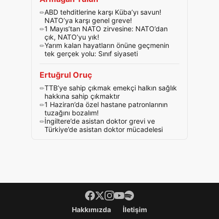
ABD tehditlerine karşı Küba’yı savun!
NATO’ya karşı genel greve!
1 Mayıs’tan NATO zirvesine: NATO’dan
çık, NATO’yu yık!
Yarım kalan hayatların önüne geçmenin
tek gerçek yolu: Sınıf siyaseti
Ertuğrul Oruç
TTB’ye sahip çıkmak emekçi halkın sağlık
hakkına sahip çıkmaktır
1 Haziran’da özel hastane patronlarının
tuzağını bozalım!
İngiltere’de asistan doktor grevi ve
Türkiye’de asistan doktor mücadelesi
Footer menü
Hakkımızda
İletişim