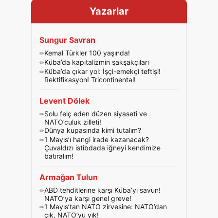
Yazarlar
Sungur Savran
Kemal Türkler 100 yaşında!
Küba’da kapitalizmin şakşakçıları
Küba’da çıkar yol: İşçi-emekçi teftişi!
Rektifikasyon! Tricontinental!
Levent Dölek
Solu felç eden düzen siyaseti ve
NATO’culuk zilleti!
Dünya kupasında kimi tutalım?
1 Mayıs’ı hangi irade kazanacak?
Çuvaldızı istibdada iğneyi kendimize
batıralım!
Armağan Tulun
ABD tehditlerine karşı Küba’yı savun!
NATO’ya karşı genel greve!
1 Mayıs’tan NATO zirvesine: NATO’dan
çık, NATO’yu yık!