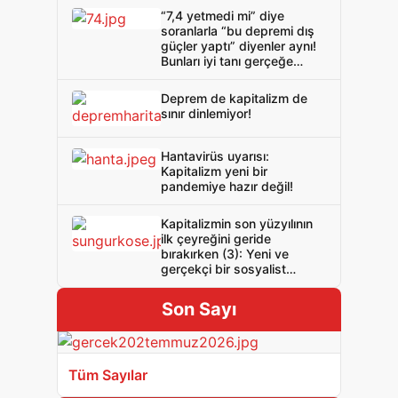
“7,4 yetmedi mi” diye
soranlarla “bu depremi dış
güçler yaptı” diyenler aynı!
Bunları iyi tanı gerçeğe
sahip çık!
Deprem de kapitalizm de
sınır dinlemiyor!
Hantavirüs uyarısı:
Kapitalizm yeni bir
pandemiye hazır değil!
Kapitalizmin son yüzyılının
ilk çeyreğini geride
bırakırken (3): Yeni ve
gerçekçi bir sosyalist
politika gerek!
Son Sayı
Tüm Sayılar