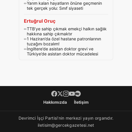
Yarım kalan hayatların önüne geçmenin
tek gerçek yolu: Sınıf siyaseti
Ertuğrul Oruç
TTB’ye sahip çıkmak emekçi halkın sağlık
hakkına sahip çıkmaktır
1 Haziran’da özel hastane patronlarının
tuzağını bozalım!
İngiltere’de asistan doktor grevi ve
Türkiye’de asistan doktor mücadelesi
Footer menü
Hakkımızda
İletişim
Devrimci İşçi Partisi'nin merkezi yayın organıdır.
iletisim@gercekgazetesi.net