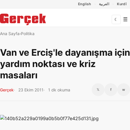
Dil Linkleri
İçeriğe geç
Navigasyonu atla
English
العربية
Kurdî
☰
☾
Ana Sayfa
Politika
Van ve Erciş'le dayanışma için
yardım noktası ve kriz
masaları
Gerçek
23 Ekim 2011
1 dk okuma
𝕏
f
w