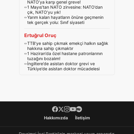
NATO’ya karşı genel greve!
1 Mayıs’tan NATO zirvesine: NATO’dan
çık, NATO’yu yık!
Yarım kalan hayatların önüne geçmenin
tek gerçek yolu: Sınıf siyaseti
Ertuğrul Oruç
TTB’ye sahip çıkmak emekçi halkın sağlık
hakkına sahip çıkmaktır
1 Haziran’da özel hastane patronlarının
tuzağını bozalım!
İngiltere’de asistan doktor grevi ve
Türkiye’de asistan doktor mücadelesi
Footer menü
Hakkımızda
İletişim
Devrimci İşçi Partisi'nin merkezi yayın organıdır.