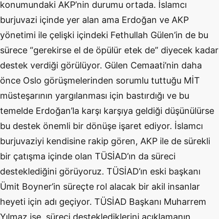
konumundaki AKP’nin durumu ortada. İslamcı
burjuvazi içinde yer alan ama Erdoğan ve AKP
yönetimi ile çelişki içindeki Fethullah Gülen’in de bu
sürece “gerekirse el de öpülür etek de” diyecek kadar
destek verdiği görülüyor. Gülen Cemaati’nin daha
önce Oslo görüşmelerinden sorumlu tuttuğu MİT
müsteşarının yargılanması için bastırdığı ve bu
temelde Erdoğan’la karşı karşıya geldiği düşünülürse
bu destek önemli bir dönüşe işaret ediyor. İslamcı
burjuvaziyi kendisine rakip gören, AKP ile de sürekli
bir çatışma içinde olan TÜSİAD’ın da süreci
desteklediğini görüyoruz. TÜSİAD’ın eski başkanı
Ümit Boyner’in süreçte rol alacak bir akil insanlar
heyeti için adı geçiyor. TÜSİAD Başkanı Muharrem
Yılmaz ise, süreci desteklediklerini açıklamanın