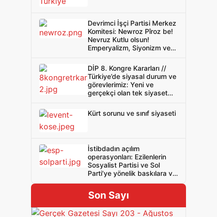
Devrimci İşçi Partisi Merkez
Komitesi: Newroz Pîroz be!
Nevruz Kutlu olsun!
Emperyalizm, Siyonizm ve
sömürgecilik kahrolsun!
DİP 8. Kongre Kararları //
Türkiye’de siyasal durum ve
görevlerimiz: Yeni ve
gerçekçi olan tek siyaset
devrimci sınıf siyasetidir
Kürt sorunu ve sınıf siyaseti
İstibdadın açılım
operasyonları: Ezilenlerin
Sosyalist Partisi ve Sol
Parti’ye yönelik baskılara ve
tutuklamalara hayır!
Son Sayı