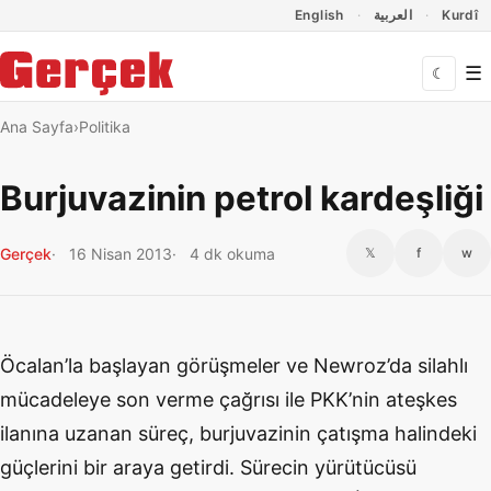
Dil Linkleri
İçeriğe geç
Navigasyonu atla
English
العربية
Kurdî
☰
☾
Ana Sayfa
Politika
Burjuvazinin petrol kardeşliği
Gerçek
16 Nisan 2013
4 dk okuma
𝕏
f
w
Öcalan’la başlayan görüşmeler ve Newroz’da silahlı
mücadeleye son verme çağrısı ile PKK’nin ateşkes
ilanına uzanan süreç, burjuvazinin çatışma halindeki
güçlerini bir araya getirdi. Sürecin yürütücüsü