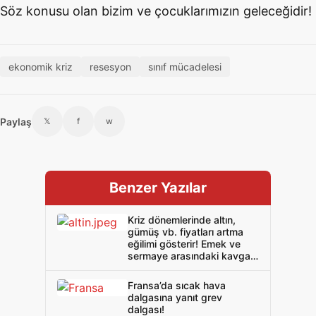
Söz konusu olan bizim ve çocuklarımızın geleceğidir!
ekonomik kriz
resesyon
sınıf mücadelesi
Paylaş
𝕏
f
w
Benzer Yazılar
Kriz dönemlerinde altın,
gümüş vb. fiyatları artma
eğilimi gösterir! Emek ve
sermaye arasındaki kavga
da öyle!
Fransa’da sıcak hava
dalgasına yanıt grev
dalgası!