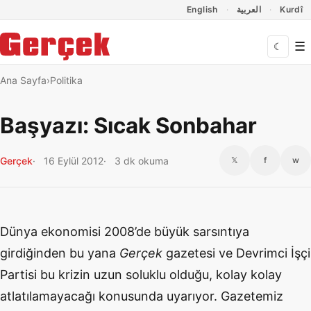
Dil Linkleri
İçeriğe geç
Navigasyonu atla
English
العربية
Kurdî
☰
☾
Ana Sayfa
Politika
Başyazı: Sıcak Sonbahar
Gerçek
16 Eylül 2012
3 dk okuma
𝕏
f
w
Dünya ekonomisi 2008’de büyük sarsıntıya
girdiğinden bu yana
Gerçek
gazetesi ve Devrimci İşçi
Partisi bu krizin uzun soluklu olduğu, kolay kolay
atlatılamayacağı konusunda uyarıyor. Gazetemiz