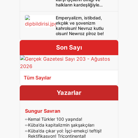
halkların kardeşliğiyle
gelecek! Nevruz kutlu olsun!
Newroz pîroz be!
Emperyalizm, istibdad,
ırkçılık ve şovenizm
kahrolsun! Nevruz kutlu
olsun! Newroz pîroz be!
Son Sayı
Tüm Sayılar
Yazarlar
Sungur Savran
Kemal Türkler 100 yaşında!
Küba’da kapitalizmin şakşakçıları
Küba’da çıkar yol: İşçi-emekçi teftişi!
Rektifikasyon! Tricontinental!