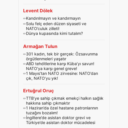
Levent Dölek
Kandırılmayın ve kandırmayın
Solu felç eden düzen siyaseti ve
NATO’culuk zilleti!
Dünya kupasında kimi tutalım?
Armağan Tulun
301 kadın, tek bir gerçek: Özsavunma
örgütlenmeleri yaşatır
ABD tehditlerine karşı Küba’yı savun!
NATO’ya karşı genel greve!
1 Mayıs’tan NATO zirvesine: NATO’dan
çık, NATO’yu yık!
Ertuğrul Oruç
TTB’ye sahip çıkmak emekçi halkın sağlık
hakkına sahip çıkmaktır
1 Haziran’da özel hastane patronlarının
tuzağını bozalım!
İngiltere’de asistan doktor grevi ve
Türkiye’de asistan doktor mücadelesi