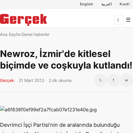
Dil Linkleri
İçeriğe geç
Navigasyonu atla
English
العربية
Kurdî
☰
☾
Ana Sayfa
Genel haberler
Newroz, İzmir'de kitlesel
biçimde ve coşkuyla kutlandı!
Gerçek
21 Mart 2012
2 dk okuma
𝕏
f
w
Devrimci İşçi Partisi'nin de aralarında bulunduğu