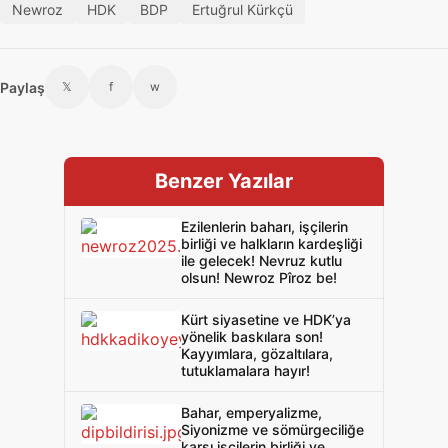
Newroz
HDK
BDP
Ertuğrul Kürkçü
Paylaş
𝕏
f
w
Benzer Yazılar
Ezilenlerin baharı, işçilerin
birliği ve halkların kardeşliği
ile gelecek! Nevruz kutlu
olsun! Newroz Pîroz be!
Kürt siyasetine ve HDK’ya
yönelik baskılara son!
Kayyımlara, gözaltılara,
tutuklamalara hayır!
Bahar, emperyalizme,
Siyonizme ve sömürgeciliğe
karşı işçilerin birliği ve