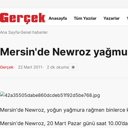
Dil Linkleri
İçeriğe geç
Navigasyonu atla
Ana menü
Anasayfa
Tüm Yazılar
Yazarlar
Ana Sayfa
Genel haberler
Mersin'de Newroz yağmur
◉
Gerçek
22 Mart 2011
2 dk okuma
Mersin'de Newroz, yoğun yağmura rağmen binlerce kişi
Mersin'de Newroz, 20 Mart Pazar günü saat 10.00’da