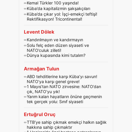
Kemal Türkler 100 yaşında!
Küba’da kapitalizmin şakşakçıları
Küba’da çıkar yol: İşçi-emekçi teftişi!
Rektifikasyon! Tricontinental!
Levent Dölek
Kandırılmayın ve kandırmayın
Solu felç eden düzen siyaseti ve
NATO’culuk zilleti!
Dünya kupasında kimi tutalım?
Armağan Tulun
ABD tehditlerine karşı Küba’yı savun!
NATO’ya karşı genel greve!
1 Mayıs’tan NATO zirvesine: NATO’dan
çık, NATO’yu yık!
Yarım kalan hayatların önüne geçmenin
tek gerçek yolu: Sınıf siyaseti
Ertuğrul Oruç
TTB’ye sahip çıkmak emekçi halkın sağlık
hakkına sahip çıkmaktır