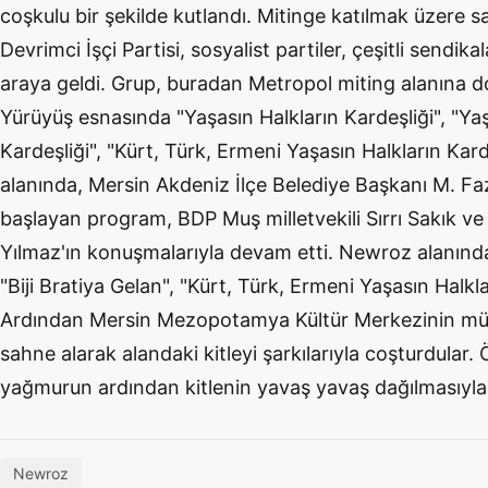
coşkulu bir şekilde kutlandı. Mitinge katılmak üzere 
Devrimci İşçi Partisi, sosyalist partiler, çeşitli sendika
araya geldi. Grup, buradan Metropol miting alanına d
Yürüyüş esnasında "Yaşasın Halkların Kardeşliği", "Yaşas
Kardeşliği", "Kürt, Türk, Ermeni Yaşasın Halkların Karde
alanında, Mersin Akdeniz İlçe Belediye Başkanı M. Faz
başlayan program, BDP Muş milletvekili Sırrı Sakık ve
Yılmaz'ın konuşmalarıyla devam etti. Newroz alanında
"Biji Bratiya Gelan", "Kürt, Türk, Ermeni Yaşasın Halklar
Ardından Mersin Mezopotamya Kültür Merkezinin müz
sahne alarak alandaki kitleyi şarkılarıyla coşturdular
yağmurun ardından kitlenin yavaş yavaş dağılmasıyla
Newroz