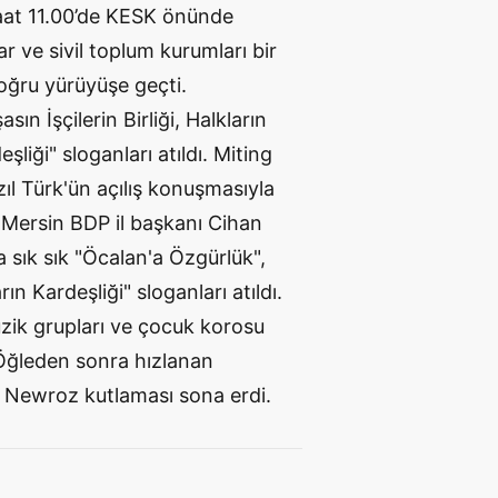
saat 11.00’de KESK önünde
lar ve sivil toplum kurumları bir
oğru yürüyüşe geçti.
ın İşçilerin Birliği, Halkların
şliği" sloganları atıldı. Miting
ıl Türk'ün açılış konuşmasıyla
 Mersin BDP il başkanı Cihan
 sık sık "Öcalan'a Özgürlük",
ın Kardeşliği" sloganları atıldı.
ik grupları ve çocuk korosu
. Öğleden sonra hızlanan
 Newroz kutlaması sona erdi.