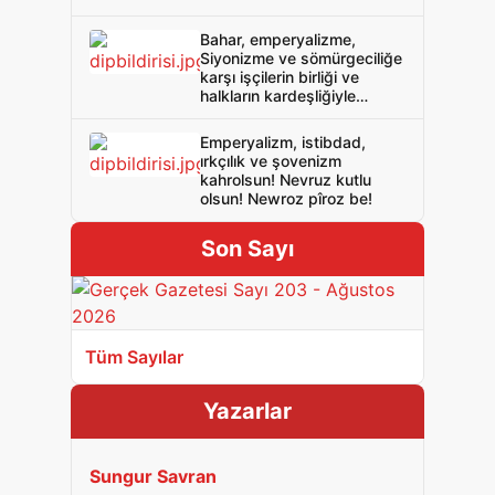
Bahar, emperyalizme,
Siyonizme ve sömürgeciliğe
karşı işçilerin birliği ve
halkların kardeşliğiyle
gelecek! Nevruz kutlu olsun!
Newroz pîroz be!
Emperyalizm, istibdad,
ırkçılık ve şovenizm
kahrolsun! Nevruz kutlu
olsun! Newroz pîroz be!
Son Sayı
Tüm Sayılar
Yazarlar
Sungur Savran