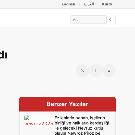
English
العربية
Kurdî
☾
dı
𝕏
f
w
Benzer Yazılar
Ezilenlerin baharı, işçilerin
birliği ve halkların kardeşliği
ile gelecek! Nevruz kutlu
olsun! Newroz Pîroz be!