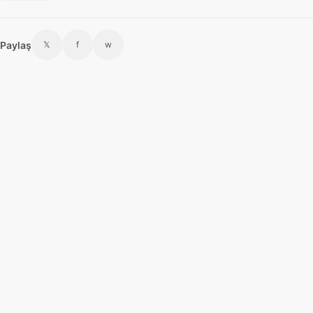
Paylaş
𝕏
f
w