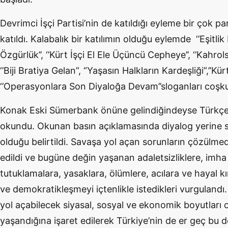
Devrimci İşçi Partisi’nin de katıldığı eyleme bir çok pa
katıldı. Kalabalık bir katılımın olduğu eylemde ‘’Eşitli
Özgürlük’’, ‘’Kürt İşçi El Ele Üçüncü Cepheye’’, ‘’Kahrol
‘’Biji Bratiya Gelan”, “Yaşasın Halkların Kardeşliği”,’’Kür
‘’Operasyonlara Son Diyaloğa Devam’’sloganları coşkulu
Konak Eski Sümerbank önüne gelindiğindeyse Türkçe 
okundu. Okunan basın açıklamasında diyalog yerine si
olduğu belirtildi. Savaşa yol açan sorunların çözülm
edildi ve bugüne değin yaşanan adaletsizliklere, imha v
tutuklamalara, yasaklara, ölümlere, acılara ve hayal kı
ve demokratikleşmeyi içtenlikle istedikleri vurguland
yol açabilecek siyasal, sosyal ve ekonomik boyutları 
yaşandığına işaret edilerek Türkiye’nin de er geç bu d