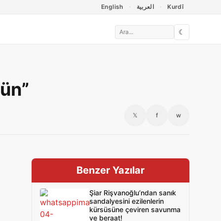
English
العربية
Kurdî
☾
sün”
𝕏
f
w
Benzer Yazılar
Şiar Rişvanoğlu’ndan sanık
sandalyesini ezilenlerin
kürsüsüne çeviren savunma
ve beraat!