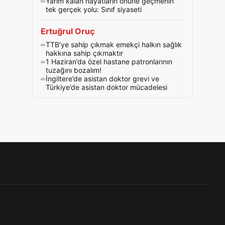
Yarım kalan hayatların önüne geçmenin
tek gerçek yolu: Sınıf siyaseti
Ertuğrul Oruç
TTB’ye sahip çıkmak emekçi halkın sağlık
hakkına sahip çıkmaktır
1 Haziran’da özel hastane patronlarının
tuzağını bozalım!
İngiltere’de asistan doktor grevi ve
Türkiye’de asistan doktor mücadelesi