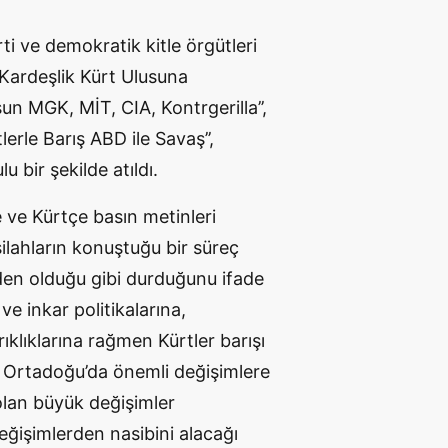
rti ve demokratik kitle örgütleri
k Kardeşlik Kürt Ulusuna
sun MGK, MİT, CIA, Kontrgerilla’’,
tlerle Barış ABD ile Savaş’’,
 bir şekilde atıldı.
ve Kürtçe basın metinleri
lahların konuştuğu bir süreç
eden olduğu gibi durduğunu ifade
e inkar politikalarına,
rıklıklarına rağmen Kürtler barışı
ı. Ortadoğu’da önemli değişimlere
olan büyük değişimler
eğişimlerden nasibini alacağı