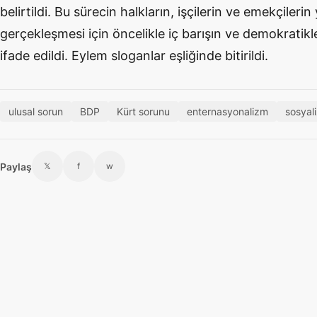
belirtildi. Bu sürecin halkların, işçilerin ve emekçileri
gerçekleşmesi için öncelikle iç barışın ve demokratik
ifade edildi. Eylem sloganlar eşliğinde bitirildi.
ulusal sorun
BDP
Kürt sorunu
enternasyonalizm
sosyal
Paylaş
𝕏
f
w