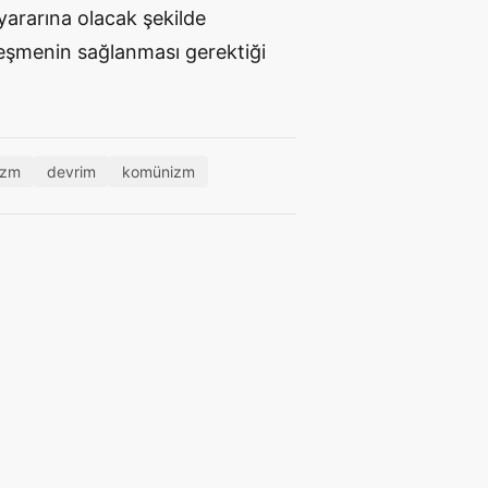
n yararına olacak şekilde
leşmenin sağlanması gerektiği
izm
devrim
komünizm