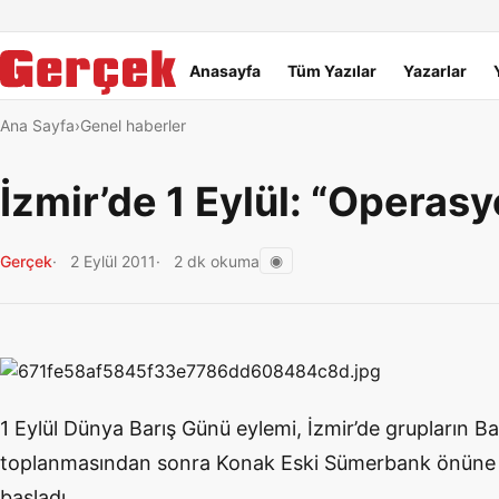
Dil Linkleri
İçeriğe geç
Navigasyonu atla
Ana menü
Anasayfa
Tüm Yazılar
Yazarlar
Ana Sayfa
Genel haberler
İzmir’de 1 Eylül: “Operas
◉
Gerçek
2 Eylül 2011
2 dk okuma
1 Eylül Dünya Barış Günü eylemi, İzmir’de grupların
toplanmasından sonra Konak Eski Sümerbank önüne 
başladı.