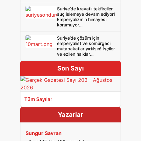
Suriye’de kravatlı tekfirciler
suç işlemeye devam ediyor!
Emperyalizmin himayesi
korumuyor
silahsızlandırıyor!
Suriye’de çözüm için
emperyalist ve sömürgeci
mutabakatlar yırtılsın! İşçiler
ve ezilen halklar
emperyalizme ve
sömürgeciliğe karşı
Son Sayı
birleşsin!
Tüm Sayılar
Yazarlar
Sungur Savran