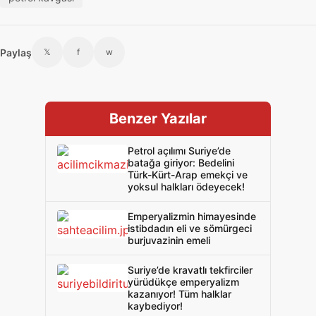
Paylaş
𝕏
f
w
Benzer Yazılar
Petrol açılımı Suriye’de
batağa giriyor: Bedelini
Türk-Kürt-Arap emekçi ve
yoksul halkları ödeyecek!
Emperyalizmin himayesinde
istibdadın eli ve sömürgeci
burjuvazinin emeli
Suriye’de kravatlı tekfirciler
yürüdükçe emperyalizm
kazanıyor! Tüm halklar
kaybediyor!