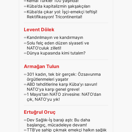
Kemal Türkler 100 yaşında!
Küba’da kapitalizmin şakşakçıları
Küba’da çıkar yol: İşçi-emekçi teftişi!
Rektifikasyon! Tricontinental!
Levent Dölek
Kandırılmayın ve kandırmayın
Solu felç eden düzen siyaseti ve
NATO’culuk zilleti!
Dünya kupasında kimi tutalım?
Armağan Tulun
301 kadın, tek bir gerçek: Özsavunma
örgütlenmeleri yaşatır
ABD tehditlerine karşı Küba’yı savun!
NATO’ya karşı genel greve!
1 Mayıs’tan NATO zirvesine: NATO’dan
çık, NATO’yu yık!
Ertuğrul Oruç
Dev Sağlık-İş barajı aştı: Bu daha
başlangıç, mücadeleye devam!
TTB’ye sahip çıkmak emekçi halkın sağlık