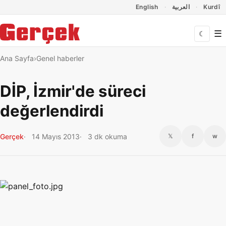
Dil Linkleri
İçeriğe geç
Navigasyonu atla
English
العربية
Kurdî
☰
☾
Ana Sayfa
Genel haberler
DİP, İzmir'de süreci
değerlendirdi
Gerçek
14 Mayıs 2013
3 dk okuma
𝕏
f
w