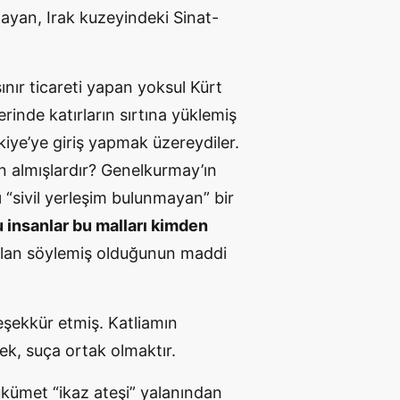
ayan, Irak kuzeyindeki Sinat-
nır ticareti yapan yoksul Kürt
erinde katırların sırtına yüklemiş
rkiye’ye giriş yapmak üzereydiler.
n almışlardır? Genelkurmay’ın
 “sivil yerleşim bulunmayan” bir
 insanlar bu malları kimden
alan söylemiş olduğunun maddi
şekkür etmiş. Katliamın
ek, suça ortak olmaktır.
kümet “ikaz ateşi” yalanından