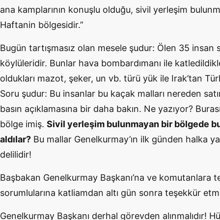
ana kamplarının konuşlu olduğu, sivil yerleşim bulunm
Haftanin bölgesidir.”
Bugün tartışmasız olan mesele şudur: Ölen 35 insan sı
köylüleridir. Bunlar hava bombardımanı ile katledildikl
oldukları mazot, şeker, un vb. türü yük ile Irak’tan Tü
Soru şudur: Bu insanlar bu kaçak malları nereden satı
basın açıklamasına bir daha bakın. Ne yazıyor? Burası
bölge imiş.
Sivil yerleşim bulunmayan bir bölgede bu
aldılar?
Bu mallar Genelkurmay’ın ilk günden halka y
delilidir!
Başbakan Genelkurmay Başkanı’na ve komutanlara te
sorumlularına katliamdan altı gün sonra teşekkür etm
Genelkurmay Başkanı derhal görevden alınmalıdır! Hü