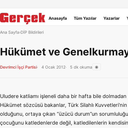
Dil Linkleri
İçeriğe geç
Navigasyonu atla
Ana menü
Anasayfa
Tüm Yazılar
Yazarlar
Ana Sayfa
DİP Bildirileri
Hükümet ve Genelkurmay 
◉
Devrimci İşçi Partisi
4 Ocak 2012
5 dk okuma
Uludere katliamı işleneli daha bir hafta bile dolmadan
Hükümet sözcüsü bakanlar, Türk Silahlı Kuvvetleri’nin g
olduğunu, ortaya çıkan “üzücü durum”un sorumluluğu
çocuğunu katledenlerde değil, katledilenlerin kendisi