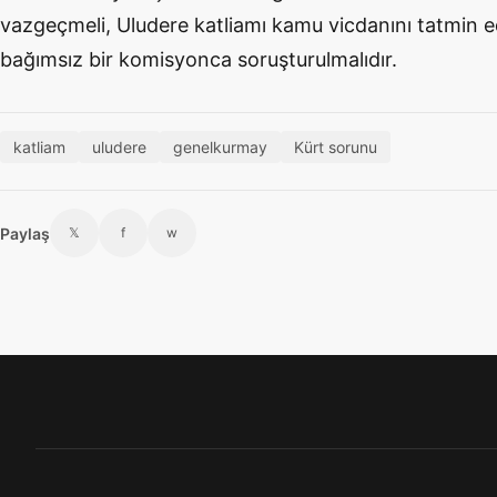
vazgeçmeli, Uludere katliamı kamu vicdanını tatmin 
bağımsız bir komisyonca soruşturulmalıdır.
katliam
uludere
genelkurmay
Kürt sorunu
Paylaş
𝕏
f
w
Footer menü