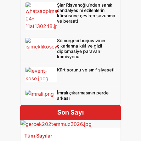
Şiar Rişvanoğlu’ndan sanık
sandalyesini ezilenlerin
kürsüsüne çeviren savunma
ve beraat!
Sömürgeci burjuvazinin
çıkarlarına kılıf ve gizli
diplomasiye paravan
komisyonu
Kürt sorunu ve sınıf siyaseti
İmralı çıkarmasının perde
arkası
Son Sayı
Tüm Sayılar