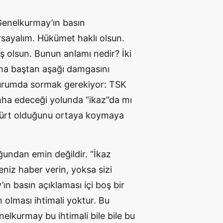
 Genelkurmay’ın basın
rsayalım. Hükümet haklı olsun.
ış olsun. Bunun anlamı nedir? İki
sına baştan aşağı damgasını
 durumda sormak gerekiyor: TSK
 imha edeceği yolunda “ikaz”da mı
sürt olduğunu ortaya koymaya
uğundan emin değildir. “İkaz
seniz haber verin, yoksa sizi
n basın açıklaması içi boş bir
n olması ihtimali yoktur. Bu
Genelkurmay bu ihtimali bile bile bu