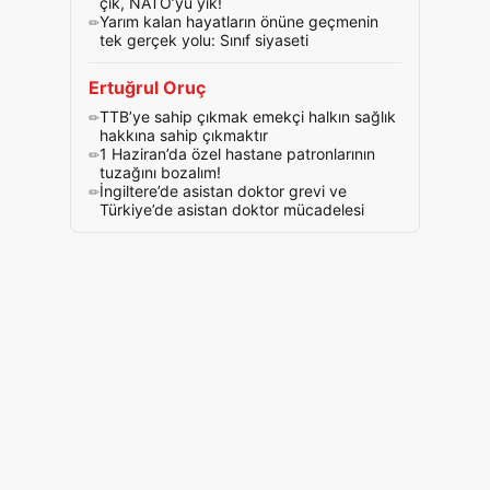
çık, NATO’yu yık!
Yarım kalan hayatların önüne geçmenin
tek gerçek yolu: Sınıf siyaseti
Ertuğrul Oruç
TTB’ye sahip çıkmak emekçi halkın sağlık
hakkına sahip çıkmaktır
1 Haziran’da özel hastane patronlarının
tuzağını bozalım!
İngiltere’de asistan doktor grevi ve
Türkiye’de asistan doktor mücadelesi