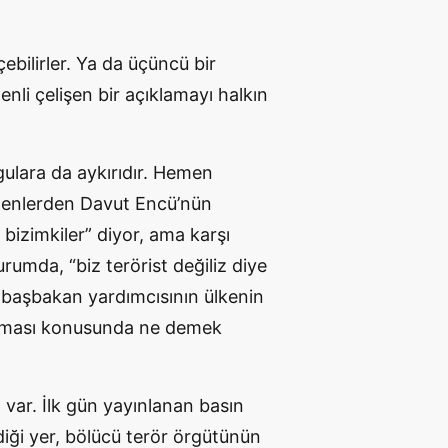
çebilirler. Ya da üçüncü bir
denli çelişen bir açıklamayı halkın
gulara da aykırıdır. Hemen
ölenlerden Davut Encü’nün
bizimkiler” diyor, ama karşı
rumda, “biz terörist değiliz diye
i başbakan yardımcısının ülkenin
olması konusunda ne demek
var. İlk gün yayınlanan basın
iği yer, bölücü terör örgütünün