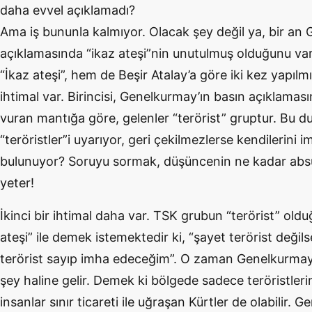
daha evvel açıklamadı?
Ama iş bununla kalmıyor. Olacak şey değil ya, bir an
açıklamasında “ikaz ateşi”nin unutulmuş olduğunu va
“İkaz ateşi”, hem de Beşir Atalay’a göre iki kez yapılm
ihtimal var. Birincisi, Genelkurmay’ın basın açıklama
vuran mantığa göre, gelenler “terörist” gruptur. Bu
“teröristler”i uyarıyor, geri çekilmezlerse kendilerini
bulunuyor? Soruyu sormak, düşüncenin ne kadar ab
yeter!
İkinci bir ihtimal daha var. TSK grubun “terörist” old
ateşi” ile demek istemektedir ki, “şayet terörist değil
terörist sayıp imha edeceğim”. O zaman Genelkurmay’ı
şey haline gelir. Demek ki bölgede sadece teröristleri
insanlar sınır ticareti ile uğraşan Kürtler de olabilir. 