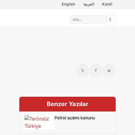
English
العربية
Kurdî
☾
𝕏
f
w
Benzer Yazılar
Petrol açılımı kanunu