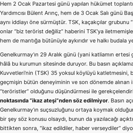
Hem 2 Ocak Pazartesi günü yapılan hükümet toplant
Yardımcısı Bülent Arınç, hem de 3 Ocak Salı günü Baş
aynı iddiayı öne sürmüştür. TSK, kaçakçılar grubunu “i
onlar “biz terörist değiliz” haberini TSK’ya iletmemişl
hem de mantığa bütünüyle aykırıdır ve halkı budala y
Genelkurmay’ın 29 Aralık günü (yani katliamın ertesi 
hâlâ bu kurumun sitesinde duruyor. Bu basın açıklaması
Kuvvetleri’nin (TSK) 35 yoksul köylüyü katletmesini, b
geçmişin bütün deneyiminin ve son dönemde alınan i
“teröristler” olduğunu düşündürmesi ile gerekçelendir
noktasında “ikaz ateşi”nden söz edilmiyor
. Basın aç
Genelkurmay’ın suçsuzluğunu ortaya koymak olduğuna
bir şey söz konusu olsaydı, bunun da yazılacağı açıkt
bittikten sonra, “ikaz edildiler, haber verseydiler” d