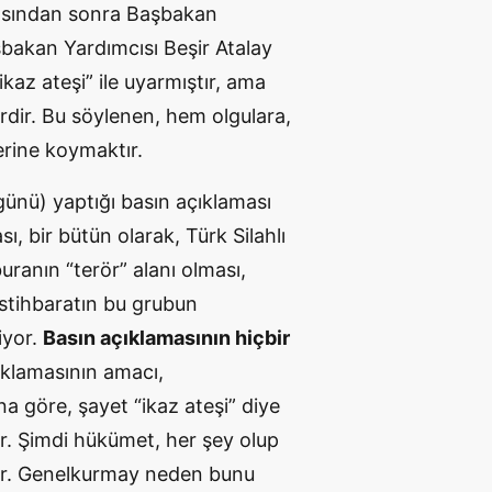
ısından sonra Başbakan
bakan Yardımcısı Beşir Atalay
kaz ateşi” ile uyarmıştır, ama
erdir. Bu söylenen, hem olgulara,
erine koymaktır.
günü) yaptığı basın açıklaması
, bir bütün olarak, Türk Silahlı
uranın “terör” alanı olması,
stihbaratın bu grubun
iyor.
Basın açıklamasının hiçbir
ıklamasının amacı,
 göre, şayet “ikaz ateşi” diye
ır. Şimdi hükümet, her şey olup
iyor. Genelkurmay neden bunu