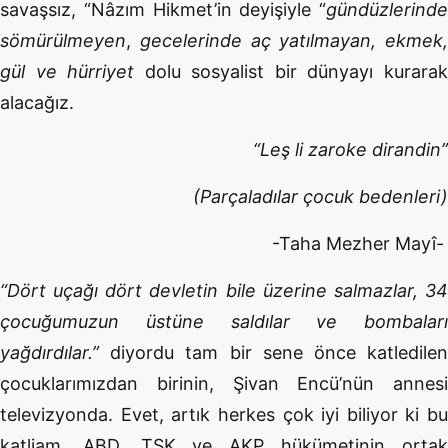
savaşsız, “Nâzım Hikmet’in deyişiyle “
gündüzlerinde
sömürülmeyen
,
gecelerinde aç
yatılmayan, ekmek,
gül ve hürriyet
dolu sosyalist bir dünyayı kurara
alacağız.
“Leş li zaroke dirandin”
(Parçaladılar çocuk bedenleri)
-Taha Mezher Mayî-
“Dört uçağı dört devletin bile üzerine salmazlar, 34
çocuğumuzun üstüne saldılar ve bombaları
yağdırdılar.”
diyordu tam bir sene önce katledile
çocuklarımızdan birinin, Şivan Encü’nün annesi
televizyonda. Evet, artık herkes çok iyi biliyor ki bu
katliam, ABD, TSK ve AKP hükümetinin ortak