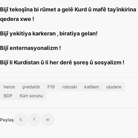
Bijî tekoşîna bi rûmet a gelê Kurd û mafê tayînkirina
qedera xwe !
Bijî yekitiya karkeran , biratiya gelan!
Bijî enternasyonalizm !
Bijî li Kurdistan û li her derê şoreş û sosyalizm !
heron
predatör
F16
roboski
katliam
uludere
BDP
Kürt sorunu
Paylaş
𝕏
f
w