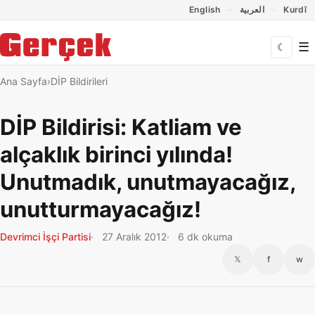
Dil Linkleri
İçeriğe geç
Navigasyonu atla
English
العربية
Kurdî
☰
☾
Ana Sayfa
DİP Bildirileri
DİP Bildirisi: Katliam ve
alçaklık birinci yılında!
Unutmadık, unutmayacağız,
unutturmayacağız!
Devrimci İşçi Partisi
27 Aralık 2012
6 dk okuma
𝕏
f
w