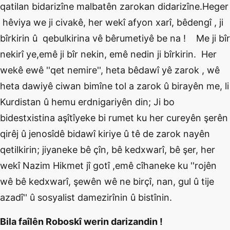
qatilan bidarizîne malbatên zarokan didarizîne.Heger
hêviya we ji civakê, her wekî afyon xarî, bêdengî , ji
bîrkirin û qebulkirina vê bêrumetiyê be na ! Me ji bîr
nekirî ye,emê ji bîr nekin, emê nedin ji bîrkirin. Her
wekê ewê ''qet nemire'', heta bêdawî yê zarok , wê
heta dawiyê ciwan bimîne tol a zarok û birayên me, li
Kurdistan û hemu erdnigariyên din; Ji bo
bidestxistina aşîtîyeke bi rumet ku her cureyên şerên
qirêj û jenosîdê bidawî kiriye û tê de zarok nayên
qetilkirin; jiyaneke bê çîn, bê kedxwarî, bê şer, her
wekî Nazim Hikmet jî gotî ,emê cîhaneke ku ''rojên
wê bê kedxwarî, şewên wê ne birçî, nan, gul û tije
azadî'' û sosyalist damezirînin û bistînin.
Bila faîlên Roboskî werin darizandin !