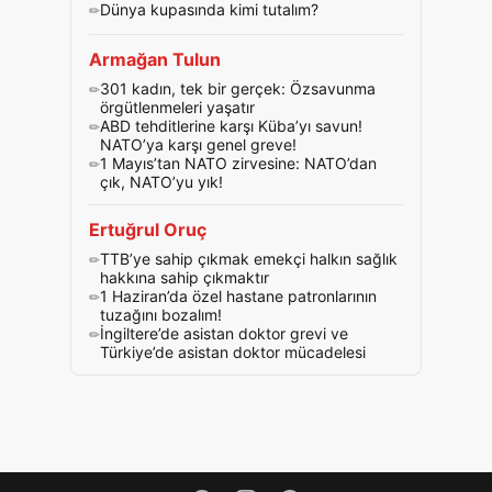
Dünya kupasında kimi tutalım?
Armağan Tulun
301 kadın, tek bir gerçek: Özsavunma
örgütlenmeleri yaşatır
ABD tehditlerine karşı Küba’yı savun!
NATO’ya karşı genel greve!
1 Mayıs’tan NATO zirvesine: NATO’dan
çık, NATO’yu yık!
Ertuğrul Oruç
TTB’ye sahip çıkmak emekçi halkın sağlık
hakkına sahip çıkmaktır
1 Haziran’da özel hastane patronlarının
tuzağını bozalım!
İngiltere’de asistan doktor grevi ve
Türkiye’de asistan doktor mücadelesi