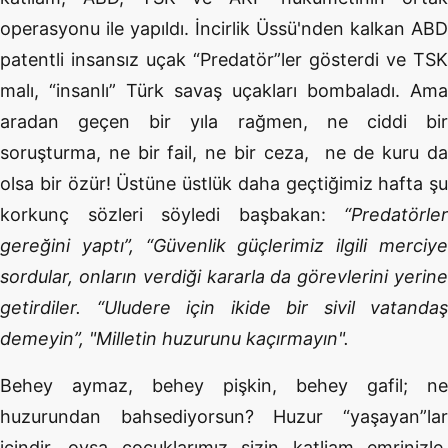
operasyonu ile yapıldı. İncirlik Üssü'nden kalkan ABD
patentli insansız uçak “Predatör”ler gösterdi ve TSK
malı, “insanlı” Türk savaş uçakları bombaladı. Ama
aradan geçen bir yıla rağmen, ne ciddi bir
soruşturma, ne bir fail, ne bir ceza, ne de kuru da
olsa bir özür! Üstüne üstlük daha geçtiğimiz hafta şu
korkunç sözleri söyledi başbakan:
“Predatörler
gereğini yaptı”, “Güvenlik güçlerimiz ilgili merciye
sordular, onların verdiği kararla da görevlerini yerine
getirdiler. “Uludere için ikide bir sivil vatandaş
demeyin”, "Milletin huzurunu kaçırmayın".
Behey aymaz, behey pişkin, behey gafil; ne
huzurundan bahsediyorsun? Huzur “yaşayan”lar
içindir, oysa çocuklarımız sizin katliam emrinizle,