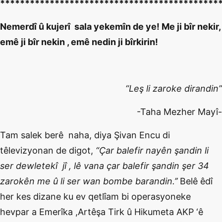
********************************************
Nemerdî û kujerî sala yekemîn de ye! Me ji bîr nekir,
emê ji bîr nekin , emê nedin ji bîrkirin!
“Leş li zaroke dirandin”
-Taha Mezher Mayî-
Tam salek berê naha, diya Şivan Encu di
têlevizyonan de digot,
“Çar balefir nayên şandin li
ser dewletekî jî , lê vana çar balefir şandin şer 34
zarokên me û li ser wan bombe barandin.’’
Belê êdî
her kes dizane ku ev qetlîam bi operasyoneke
hevpar a Emerîka ,Artêşa Tirk û Hikumeta AKP ‘ê