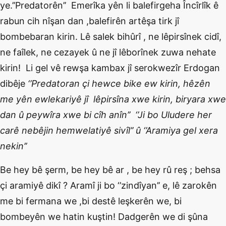
ye.’’Predatorên’’ Emerîka yên li balefirgeha Încîrlîk ê
rabun cih nîşan dan ,balefirên artêşa tirk jî
bombebaran kirin. Lê salek bihûrî , ne lêpirsînek cidî,
ne faîlek, ne cezayek û ne jî lêborînek zuwa nehate
kirin! Li gel vê rewşa kambax jî serokwezîr Erdogan
dibêje
‘’Predatoran çi hewce bike ew kirin, hêzên
me yên ewlekariyê jî lêpirsîna xwe kirin, biryara xwe
dan û peywîra xwe bi cîh anîn’’ ‘’Ji bo Uludere her
carê nebêjin hemwelatiyê sivîl’’ û ‘’Aramiya gel xera
nekin’’
Be hey bê şerm, be hey bê ar , be hey rû reş ; behsa
çi aramiyê dikî ? Aramî ji bo ‘’zindîyan’’ e, lê zarokên
me bi fermana we ,bi destê leşkerên we, bi
bombeyên we hatin kuştin! Dadgerên we di şûna