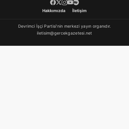
Footer menü
Hakkımızda
İletişim
Devrimci İşçi Partisi'nin merkezi yayın organıdır.
iletisim@gercekgazetesi.net