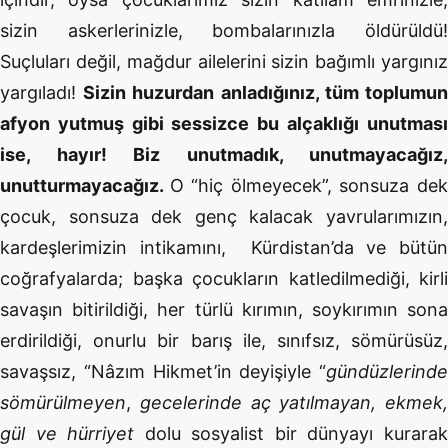
sizin askerlerinizle, bombalarınızla öldürüldü!
Suçluları değil, mağdur ailelerini sizin bağımlı yargınız
yargıladı!
Sizin huzurdan anladığınız, tüm toplumu
afyon yutmuş gibi sessizce bu alçaklığı unutması
ise, hayır! Biz unutmadık, unutmayacağız,
unutturmayacağız.
O “hiç ölmeyecek”, sonsuza de
çocuk, sonsuza dek genç kalacak yavrularımızın,
kardeşlerimizin intikamını, Kürdistan’da ve bütün
coğrafyalarda; başka çocukların katledilmediği, kirli
savaşın bitirildiği, her türlü kırımın, soykırımın sona
erdirildiği, onurlu bir barış ile, sınıfsız, sömürüsüz,
savaşsız, “Nâzım Hikmet’in deyişiyle “
gündüzlerinde
sömürülmeyen
,
gecelerinde aç
yatılmayan, ekmek,
gül ve hürriyet
dolu sosyalist bir dünyayı kurara