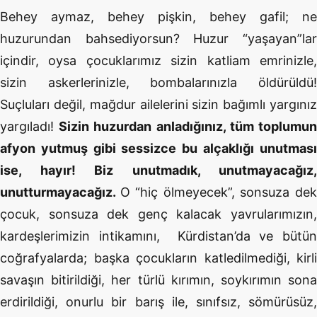
Behey aymaz, behey pişkin, behey gafil; ne
huzurundan bahsediyorsun? Huzur “yaşayan”lar
içindir, oysa çocuklarımız sizin katliam emrinizle,
sizin askerlerinizle, bombalarınızla öldürüldü!
Suçluları değil, mağdur ailelerini sizin bağımlı yargınız
yargıladı!
Sizin huzurdan anladığınız, tüm toplumu
afyon yutmuş gibi sessizce bu alçaklığı unutması
ise, hayır! Biz unutmadık, unutmayacağız,
unutturmayacağız.
O “hiç ölmeyecek”, sonsuza de
çocuk, sonsuza dek genç kalacak yavrularımızın,
kardeşlerimizin intikamını, Kürdistan’da ve bütün
coğrafyalarda; başka çocukların katledilmediği, kirli
savaşın bitirildiği, her türlü kırımın, soykırımın sona
erdirildiği, onurlu bir barış ile, sınıfsız, sömürüsüz,