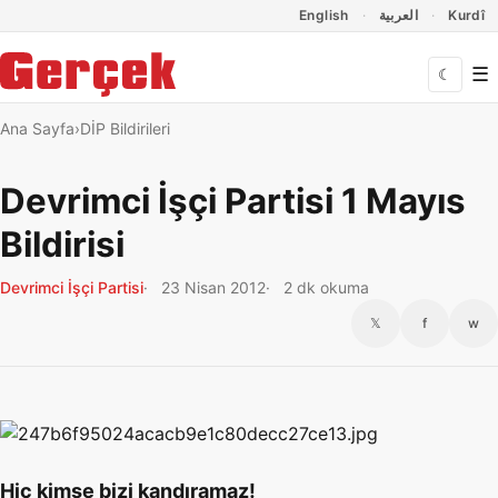
Dil Linkleri
İçeriğe geç
Navigasyonu atla
English
العربية
Kurdî
☰
☾
Ana Sayfa
DİP Bildirileri
Devrimci İşçi Partisi 1 Mayıs
Bildirisi
Devrimci İşçi Partisi
23 Nisan 2012
2 dk okuma
𝕏
f
w
Hiç kimse bizi kandıramaz!