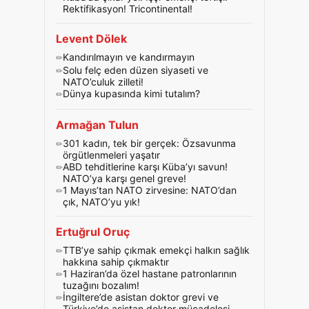
Rektifikasyon! Tricontinental!
Levent Dölek
Kandırılmayın ve kandırmayın
Solu felç eden düzen siyaseti ve
NATO’culuk zilleti!
Dünya kupasında kimi tutalım?
Armağan Tulun
301 kadın, tek bir gerçek: Özsavunma
örgütlenmeleri yaşatır
ABD tehditlerine karşı Küba’yı savun!
NATO’ya karşı genel greve!
1 Mayıs’tan NATO zirvesine: NATO’dan
çık, NATO’yu yık!
Ertuğrul Oruç
TTB’ye sahip çıkmak emekçi halkın sağlık
hakkına sahip çıkmaktır
1 Haziran’da özel hastane patronlarının
tuzağını bozalım!
İngiltere’de asistan doktor grevi ve
Türkiye’de asistan doktor mücadelesi