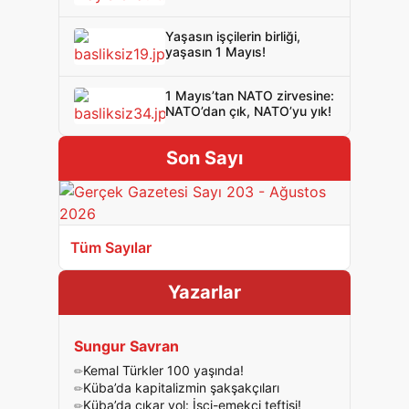
Yaşasın işçilerin birliği,
yaşasın 1 Mayıs!
1 Mayıs’tan NATO zirvesine:
NATO’dan çık, NATO’yu yık!
Son Sayı
Tüm Sayılar
Yazarlar
Sungur Savran
Kemal Türkler 100 yaşında!
Küba’da kapitalizmin şakşakçıları
Küba’da çıkar yol: İşçi-emekçi teftişi!