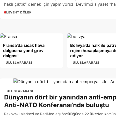
haklı çıktık” demek için yapmıyoruz. Devrimci siyaset “ha
çıkmak” için yapılmaz. Ama kritik siyasi dönemeçlerde d
LEVENT DÖLEK
tutumlar almadan ya da yapılan yanlışların özeleştirisini
yapmadan devrimci bir siyasetin inşa edilemeyeceği de
açıktır.
Fransa’da sıcak hava
Bolivya’da halk ile pat
dalgasına yanıt grev
rejimi hesaplaşmaya 
dalgası!
ediyor
ULUSLARARASI
ULUSLARARASI
ULUSLARARASI
Dünyanın dört bir yanından anti-emp
Anti-NATO Konferansı’nda buluştu
Rakovski Merkezi ve RedMed ağı öncülüğünde 22 ülkeden komünist