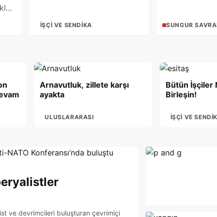
klı
oğru
İŞÇI VE SENDIKA
SUNGUR SAVR
ron
Arnavutluk, zillete karşı
Bütün İşçiler 
devam
ayakta
Birleşin!
ULUSLARARASI
İŞÇI VE SENDI
eryalistler
 ve devrimcileri buluşturan çevrimiçi