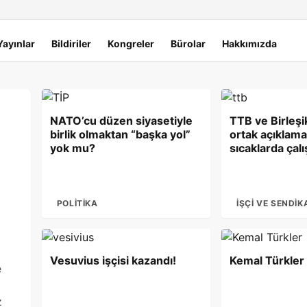
Yayınlar
Bildiriler
Kongreler
Bürolar
Hakkımızda
NATO’cu düzen siyasetiyle
TTB ve Birleşi
birlik olmaktan “başka yol”
ortak açıklama:
yok mu?
sıcaklarda çal
yasal koruma i
POLITIKA
İŞÇI VE SENDIK
Vesuvius işçisi kazandı!
Kemal Türkler
e
z