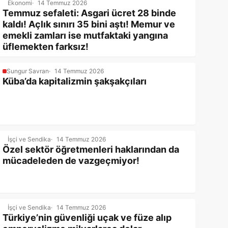
Ekonomi
14 Temmuz 2026
Temmuz sefaleti: Asgari ücret 28 binde
kaldı! Açlık sınırı 35 bini aştı! Memur ve
emekli zamları ise mutfaktaki yangına
üflemekten farksız!
Sungur Savran
14 Temmuz 2026
Küba’da kapitalizmin şakşakçıları
İşçi ve Sendika
14 Temmuz 2026
Özel sektör öğretmenleri haklarından da
mücadeleden de vazgeçmiyor!
İşçi ve Sendika
14 Temmuz 2026
Türkiye’nin güvenliği uçak ve füze alıp