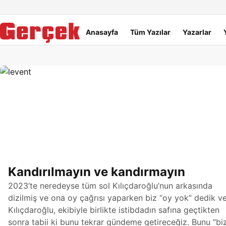
Dil Linkleri
İçeriğe geç
Navigasyonu atla
Ana menü
Anasayfa
Tüm Yazılar
Yazarlar
Gerçek Gazetesi
Kandırılmayın ve kandırmayın
2023’te neredeyse tüm sol Kılıçdaroğlu’nun arkasında
dizilmiş ve ona oy çağrısı yaparken biz “oy yok” dedik v
Kılıçdaroğlu, ekibiyle birlikte istibdadın safına geçtikten
sonra tabii ki bunu tekrar gündeme getireceğiz. Bunu “bi