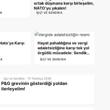
ortak düşmana karşı birleşelim,
NATO’yu yıkalım!
AN
İŞÇI VE SENDIKA
Nato’ya Karşı
Hayat pahalılığına ve vergi
adaletsizliğine karşı tek yol
örgütlü mücadele: Sendikalı
ol! Mücadele et! Hak
KA
İŞÇI VE SENDIKA
verilmez alınır!
İşçi ve Sendika
14 Temmuz 2026
P&G grevinin gösterdiği yoldan
ilerleyelim!