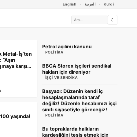
English
العربية
Kurdî
☾
Petrol açılımı kanunu
POLITIKA
k Metal-İş’ten
 “Aşırı
BBCA Storex işçileri sendikal
ışmaya karşı
hakları için direniyor
stiyoruz”
İŞÇI VE SENDIKA
Başyazı: Düzenin kendi iç
A
hesaplaşmalarında taraf
değiliz! Düzenle hesabımızı işçi
sınıfı siyasetiyle göreceğiz!
POLITIKA
 100 yaşında!
Bu topraklarda halkların
kardeşliğini tesis etmek için