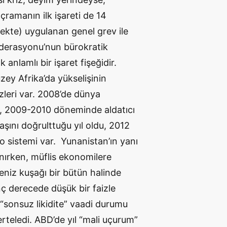
çramanın ilk işareti de 14
çekte) uygulanan genel grev ile
ederasyonu’nun bürokratik
anlamlı bir işaret fişeğidir.
zey Afrika’da yükselişinin
leri var. 2008’de dünya
ı, 2009-2010 döneminde aldatıcı
şını doğrulttuğu yıl oldu, 2012
o sistemi var. Yunanistan’ın yanı
anırken, müflis ekonomilere
deniz kuşağı bir bütün halinde
ç derecede düşük bir faizle
 “sonsuz likidite” vaadi durumu
erteledi. ABD’de yıl “mali uçurum”