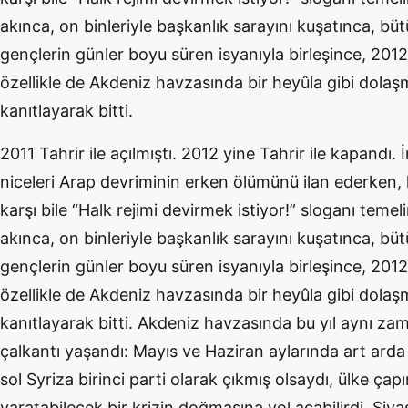
akınca, on binleriyle başkanlık sarayını kuşatınca, büt
gençlerin günler boyu süren isyanıyla birleşince, 201
özellikle de Akdeniz havzasında bir heyûla gibi dol
kanıtlayarak bitti.
2011 Tahrir ile açılmıştı. 2012 yine Tahrir ile kapandı. 
niceleri Arap devriminin erken ölümünü ilan ederken, 
karşı bile “Halk rejimi devirmek istiyor!” sloganı temeli
akınca, on binleriyle başkanlık sarayını kuşatınca, büt
gençlerin günler boyu süren isyanıyla birleşince, 201
özellikle de Akdeniz havzasında bir heyûla gibi dol
kanıtlayarak bitti. Akdeniz havzasında bu yıl aynı z
çalkantı yaşandı: Mayıs ve Haziran aylarında art arda
sol Syriza birinci parti olarak çıkmış olsaydı, ülke ça
yaratabilecek bir krizin doğmasına yol açabilirdi. Siya