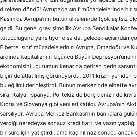
direkten döndü! Avrupa’da sınıf mücadelelerinde bir sı
Kasım’da Avrupa’nın bütün ülkelerinde (çok eşitsiz öl
geldi. Bu genel grev şimdilik Avrupa Sendikalar Konf
tutuculuğunu yansıtıyor olsa da, gelecek açısından çok 
Elbette, sınıf mücadelelerinin Avrupa, Ortadoğu ve Ku
ardında kapitalizmin Üçüncü Büyük Depresyon’unun iz
ekonomisini uçurumun kenarına getiren derin sarsınt
biçimde atlatılmış görünüyordu. 2011 krizin yeniden ba
bu eğilimi derinleştirdi. Bunun merkezinde elbette avr
sıra, İtalya, İspanya, Portekiz de borç denizinde kıvr
Kıbrıs ve Slovenya gibi yenileri katıldı. Avrupa’nın Ak
sarsılıyor. Avrupa Merkez Bankası’nın bankalara gülün
verdiği neredeyse sonsuz kredi hattı ve yazın yaptığı
bir süre için yatıştırdı, ama kaçınılmaz sonucu ancak 