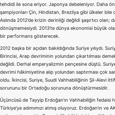
tehdidi ile sona eriyor. Japonya debeleniyor. Daha 
şampiyonları Çin, Hindistan, Brezilya gibi ülkeler bile 
Aslında 2012’de krizin derinliği değildi şaşırtıcı olan; 
dönüşmemesiydi. 2013’te dünya ekonomisi büyük olas
bir performans gösterecek.
2012 başka bir açıdan bakıldığında Suriye yılıydı. Suri
Birincisi, Arap devriminin yolundan çıkartılması dem
değildi. Derhal emperyalizmin pençesine düştü. Suri
devrimi hâkimiyetine alıp yolundan saptırması çok sanc
oldu. İkincisi, Suriye, Suudi Vahhabiliğinin Şii-Alevi itt
sorununu bir Ortadoğu sorununa dönüştürmesidir.
Üçüncüsü de Tayyip Erdoğan’ın Vahhabiliğin fedaisi h
Türkiye’ye adımımızı atmış oluyoruz. Erdoğan’ın ve AK