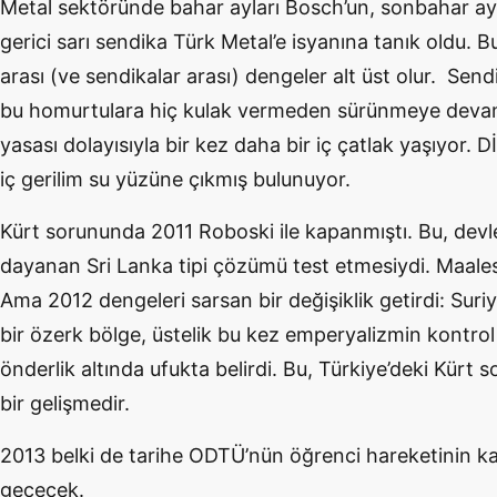
Metal sektöründe bahar ayları Bosch’un, sonbahar ayla
gerici sarı sendika Türk Metal’e isyanına tanık oldu. B
arası (ve sendikalar arası) dengeler alt üst olur. Sen
bu homurtulara hiç kulak vermeden sürünmeye devam 
yasası dolayısıyla bir kez daha bir iç çatlak yaşıyor. Dİ
iç gerilim su yüzüne çıkmış bulunuyor.
Kürt sorununda 2011 Roboski ile kapanmıştı. Bu, devlet
dayanan Sri Lanka tipi çözümü test etmesiydi. Maale
Ama 2012 dengeleri sarsan bir değişiklik getirdi: Suriy
bir özerk bölge, üstelik bu kez emperyalizmin kontrol et
önderlik altında ufukta belirdi. Bu, Türkiye’deki Kürt
bir gelişmedir.
2013 belki de tarihe ODTÜ’nün öğrenci hareketinin kade
geçecek.