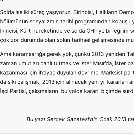
Solda ise iki süreç yaşıyoruz. Birincisi, Halkların Demo
bölümünün sosyalizmin tarihi programından kopuşu yö
İkincisi, Kürt hareketinde ve solda CHP’ye bir eğilim se
çok zor durumda olan solun tarihsel gelişmesinde mua
Ama karamsarlığa gerek yok, çünkü 2013 yeniden Tahri
zaman umutları canlı tutmak ve ister Mısır’da, ister ba
kazanması için ihtiyaç duyulan devrimci Marksist par
da sıkı çalışmak, 2013 için alınacak yeni yıl kararlar
İşçi Partisi, çalışmalarını bu yolda kararlı biçimde sür
Bu yazı Gerçek Gazetesi'nin Ocak 2013 tari