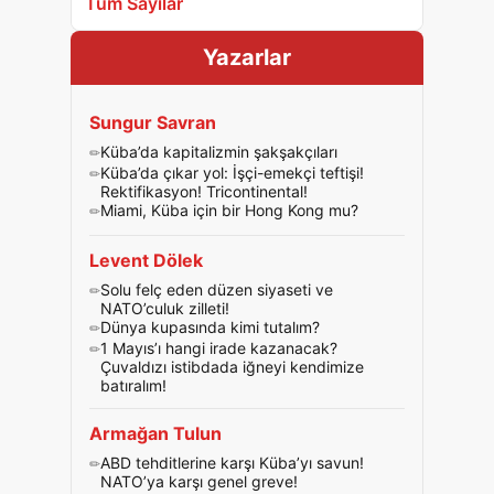
Tüm Sayılar
Yazarlar
Sungur Savran
Küba’da kapitalizmin şakşakçıları
Küba’da çıkar yol: İşçi-emekçi teftişi!
Rektifikasyon! Tricontinental!
Miami, Küba için bir Hong Kong mu?
Levent Dölek
Solu felç eden düzen siyaseti ve
NATO’culuk zilleti!
Dünya kupasında kimi tutalım?
1 Mayıs’ı hangi irade kazanacak?
Çuvaldızı istibdada iğneyi kendimize
batıralım!
Armağan Tulun
ABD tehditlerine karşı Küba’yı savun!
NATO’ya karşı genel greve!