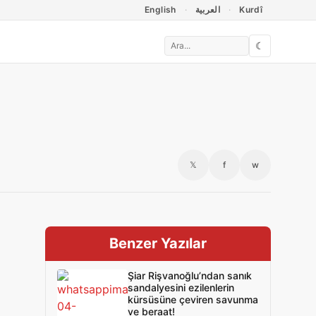
English
العربية
Kurdî
☾
𝕏
f
w
Benzer Yazılar
Şiar Rişvanoğlu’ndan sanık
sandalyesini ezilenlerin
kürsüsüne çeviren savunma
ve beraat!