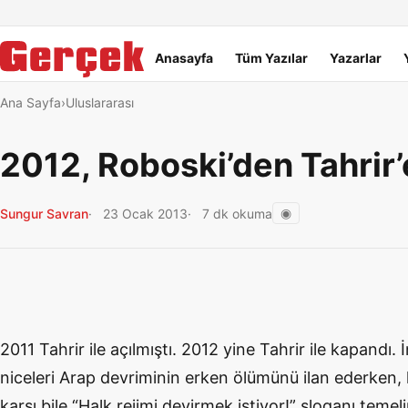
Dil Linkleri
İçeriğe geç
Navigasyonu atla
Ana menü
Anasayfa
Tüm Yazılar
Yazarlar
Ana Sayfa
Uluslararası
2012, Roboski’den Tahrir’e
◉
Sungur Savran
23 Ocak 2013
7 dk okuma
2011 Tahrir ile açılmıştı. 2012 yine Tahrir ile kapandı. 
niceleri Arap devriminin erken ölümünü ilan ederken, 
karşı bile “Halk rejimi devirmek istiyor!” sloganı temeli