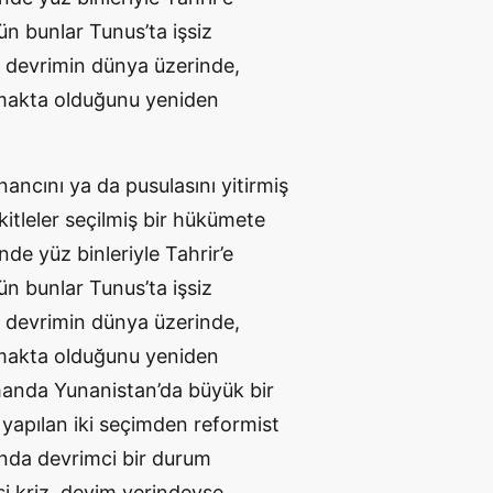
ün bunlar Tunus’ta işsiz
2 devrimin dünya üzerinde,
aşmakta olduğunu yeniden
İnancını ya da pusulasını yitirmiş
kitleler seçilmiş bir hükümete
nde yüz binleriyle Tahrir’e
ün bunlar Tunus’ta işsiz
2 devrimin dünya üzerinde,
aşmakta olduğunu yeniden
amanda Yunanistan’da büyük bir
 yapılan iki seçimden reformist
pında devrimci bir durum
si kriz, deyim yerindeyse,