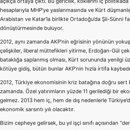
açıkça ortaya çıktı. Bu gericilik, köklerini iç politika
hesaplarıyla MHP’ye yaslanmasında ve Kürt düşmanlığı
Arabistan ve Katar’la birlikte Ortadoğu’da Şii-Sünni fa
dönüştürmesinde buluyor.
2012, aynı zamanda AKP’nin eğrisinin yönünün yokuş 
çelişkiler, liberal müttefikleri yitirme, Erdoğan-Gül çek
bataklığa saplanmış olması, Kürt sorununda yenilgi ü
kötüye gidiş, bütün bunlar AKP’nin hızla irtifa kaybed
2012, Türkiye ekonomisinin kriz batağına doğru sert b
zamanda. Özel yatırımların yüzde 11 gerilediği bir e
gelmez. 2013 hem iç, hem de dış nedenlerle Türkiye
ekonomik sarsıntı yılı olacaktır.
Bizim cepheye gelirsek, bu yıl işçi sınıfı açısından “de