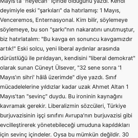
Mayıs'ta "heyecan" içinde olduğunu yazdı. Kendi
deyimiyle eski "şarkıları" da hatırlamış: 1 Mayıs,
Venceremos, Enternasyonal. Kim bilir, söylemeye
söylemeye, bu son "şarkı"nın nakaratını unutmuştur,
biz hatırlatalım: "Bu kavga en sonuncu kavgamızdır
artık!" Eski solcu, yeni liberal aydınlar arasında
dürüstlüğü ile pırıldayan, kendisini "liberal demokrat"
olarak sunan Cüneyt Ülsever, "32 sene sonra ‘1
Mayıs'ın sihri' hâlâ üzerimde" diye yazdı. Sınıf
mücadelelerine yıldızlar kadar uzak Ahmet Altan 1
Mayıs'tan "sevinç" duydu. Bu ironinin kaynağını
kavramak gerekir. Liberalizmin sözcüleri, Türkiye
burjuvazisinin işçi sınıfını Avrupa'nın burjuvazisi gibi
evcilleştirerek yönetebileceği umuduna kapıldıkları
için sevinç içindeler. Oysa bu mümkün değildir. 30