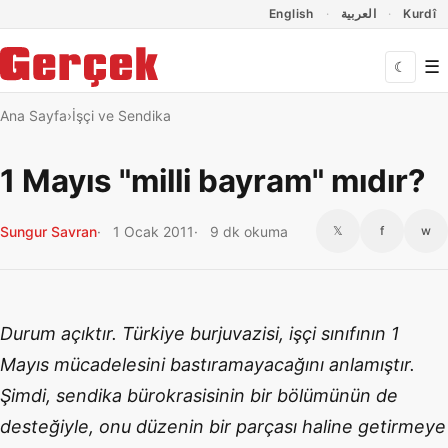
Dil Linkleri
İçeriğe geç
Navigasyonu atla
English
العربية
Kurdî
☰
☾
Ana Sayfa
İşçi ve Sendika
1 Mayıs "milli bayram" mıdır?
Sungur Savran
1 Ocak 2011
9 dk okuma
𝕏
f
w
Durum açıktır. Türkiye burjuvazisi, işçi sınıfının 1
Mayıs mücadelesini bastıramayacağını anlamıştır.
Şimdi, sendika bürokrasisinin bir bölümünün de
desteğiyle, onu düzenin bir parçası haline getirmeye