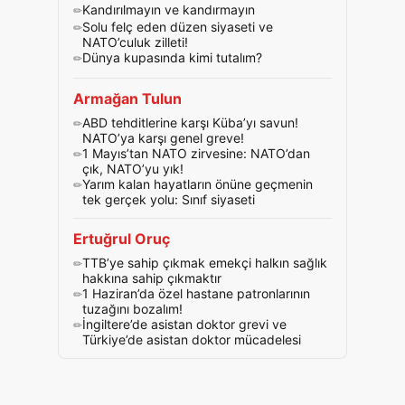
Kandırılmayın ve kandırmayın
Solu felç eden düzen siyaseti ve
NATO’culuk zilleti!
Dünya kupasında kimi tutalım?
Armağan Tulun
ABD tehditlerine karşı Küba’yı savun!
NATO’ya karşı genel greve!
1 Mayıs’tan NATO zirvesine: NATO’dan
çık, NATO’yu yık!
Yarım kalan hayatların önüne geçmenin
tek gerçek yolu: Sınıf siyaseti
Ertuğrul Oruç
TTB’ye sahip çıkmak emekçi halkın sağlık
hakkına sahip çıkmaktır
1 Haziran’da özel hastane patronlarının
tuzağını bozalım!
İngiltere’de asistan doktor grevi ve
Türkiye’de asistan doktor mücadelesi