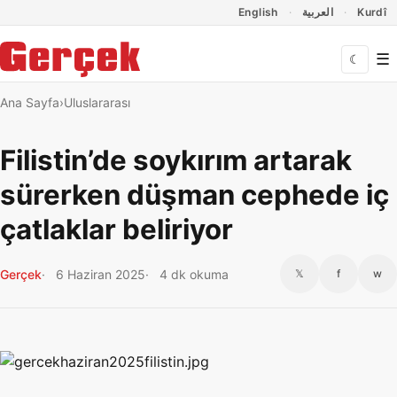
Dil Linkleri
İçeriğe geç
Navigasyonu atla
English
العربية
Kurdî
☰
☾
Ana Sayfa
Uluslararası
Filistin’de soykırım artarak
sürerken düşman cephede iç
çatlaklar beliriyor
Gerçek
6 Haziran 2025
4 dk okuma
𝕏
f
w