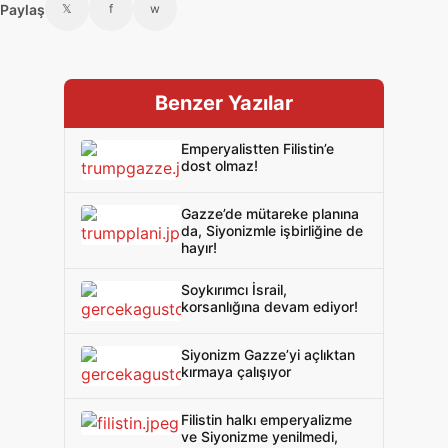
Paylaş
𝕏
f
w
Benzer Yazılar
Emperyalistten Filistin’e
dost olmaz!
Gazze’de mütareke planına
da, Siyonizmle işbirliğine de
hayır!
Soykırımcı İsrail,
korsanlığına devam ediyor!
Siyonizm Gazze’yi açlıktan
kırmaya çalışıyor
Filistin halkı emperyalizme
ve Siyonizme yenilmedi,