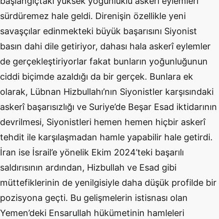
başlangıçtaki yüksek yoğunluklu askerî eylemleri
sürdüremez hale geldi. Direnişin özellikle yeni
savaşçılar edinmekteki büyük başarısını Siyonist
basın dahi dile getiriyor, dahası hala askerî eylemler
de gerçekleştiriyorlar fakat bunların yoğunluğunun
ciddi biçimde azaldığı da bir gerçek. Bunlara ek
olarak, Lübnan Hizbullahı’nın Siyonistler karşısındaki
askerî başarısızlığı ve Suriye’de Beşar Esad iktidarının
devrilmesi, Siyonistleri hemen hemen hiçbir askerî
tehdit ile karşılaşmadan hamle yapabilir hale getirdi.
İran ise İsrail’e yönelik Ekim 2024’teki başarılı
saldırısının ardından, Hizbullah ve Esad gibi
müttefiklerinin de yenilgisiyle daha düşük profilde bir
pozisyona geçti. Bu gelişmelerin istisnası olan
Yemen’deki Ensarullah hükümetinin hamleleri