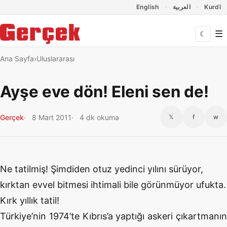
Dil Linkleri
İçeriğe geç
Navigasyonu atla
English
العربية
Kurdî
☰
☾
Ana Sayfa
Uluslararası
Ayşe eve dön! Eleni sen de!
Gerçek
8 Mart 2011
4 dk okuma
𝕏
f
w
Ne tatilmiş! Şimdiden otuz yedinci yılını sürüyor,
kırktan evvel bitmesi ihtimali bile görünmüyor ufukta.
Kırk yıllık tatil!
Türkiye’nin 1974’te Kıbrıs’a yaptığı askeri çıkartmanın