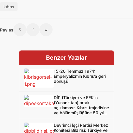
kıbrıs
Paylaş
𝕏
f
w
Benzer Yazılar
15-20 Temmuz 1974:
Emperyalizmin Kıbrıs’a geri
dönüşü
DİP (Türkiye) ve EEK'in
(Yunanistan) ortak
açıklaması: Kıbrıs trajedisine
ve bölünmüşlüğüne 50 yıl
yeter! Rum Kıbrıslılar ve
Türk Kıbrıslılar, bölünmeye,
Devrimci İşçi Partisi Merkez
işgale ve emperyalizme
Komitesi Bildirisi: Türkiye ve
karşı birleşin ve birlikte