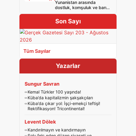
Yunanistan arasında
mücadele edin! Bağımsız
dostluk, komşuluk ve barış
Birleşik Sosyalist Kıbrıs!
için NATO’ya ve işbirlikçi
iktidarlara hayır!
Son Sayı
Tüm Sayılar
Yazarlar
Sungur Savran
Kemal Türkler 100 yaşında!
Küba’da kapitalizmin şakşakçıları
Küba’da çıkar yol: İşçi-emekçi teftişi!
Rektifikasyon! Tricontinental!
Levent Dölek
Kandırılmayın ve kandırmayın
Solu felç eden düzen siyaseti ve