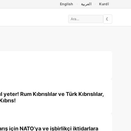
English
العربية
Kurdî
☾
eter! Rum Kıbrıslılar ve Türk Kıbrıslılar,
Kıbrıs!
ış için NATO’ya ve işbirlikçi iktidarlara