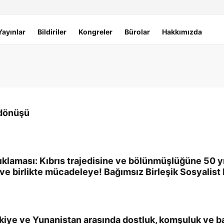
Yayınlar
Bildiriler
Kongreler
Bürolar
Hakkımızda
 dönüşü
laması: Kıbrıs trajedisine ve bölünmüşlüğüne 50 yıl y
ve birlikte mücadeleye! Bağımsız Birleşik Sosyalist 
rkiye ve Yunanistan arasında dostluk, komşuluk ve bar