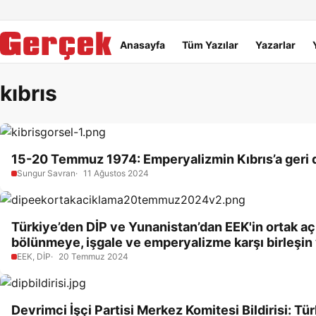
Dil Linkleri
İçeriğe geç
Navigasyonu atla
Ana menü
Anasayfa
Tüm Yazılar
Yazarlar
kıbrıs
15-20 Temmuz 1974: Emperyalizmin Kıbrıs’a geri
Sungur Savran
11 Ağustos 2024
Türkiye’den DİP ve Yunanistan’dan EEK'in ortak açık
bölünmeye, işgale ve emperyalizme karşı birleşin 
EEK, DİP
20 Temmuz 2024
Devrimci İşçi Partisi Merkez Komitesi Bildirisi: Tü