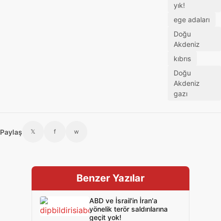
yık!
ege adaları
Doğu
Akdeniz
kıbrıs
Doğu
Akdeniz
gazı
Paylaş
𝕏
f
w
Benzer Yazılar
ABD ve İsrail'in İran'a
yönelik terör saldırılarına
geçit yok!