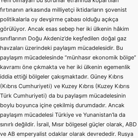
Yeni olmayan bu sorunlar etrafında kopartılan
fırtınanın arkasında milliyetçi iktidarların şovenist
politikalarla oy devşirme çabası olduğu açıkça
görülüyor. Ancak esas sebep her iki ülkenin hâkim
sınıflarının Doğu Akdeniz’de keşfedilen doğal gaz
havzaları üzerindeki paylaşım mücadelesidir. Bu
paylaşım mücadelesinde “münhasır ekonomik bölge”
kavramı öne çıkmakta ve her iki ülkenin egemenlik
iddia ettiği bölgeler çakışmaktadır. Güney Kıbrıs
(Kıbrıs Cumhuriyeti) ve Kuzey Kıbrıs (Kuzey Kıbrıs
Türk Cumhuriyeti) da bu paylaşım mücadelesinin
boylu boyunca içine çekilmiş durumdadır. Ancak
paylaşım mücadelesi Türkiye ve Yunanistan’la da
sınırlı değildir. İsrail, Mısır bölgesel güçler olarak, ABD
ve AB emperyalist odaklar olarak devrededir. Rusya