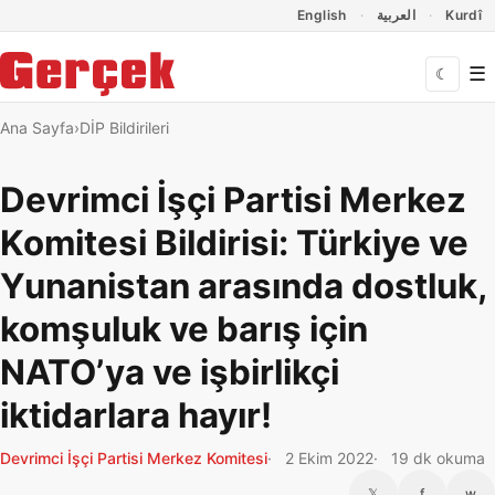
Dil Linkleri
İçeriğe geç
Navigasyonu atla
English
العربية
Kurdî
☰
☾
Ana Sayfa
DİP Bildirileri
Devrimci İşçi Partisi Merkez
Komitesi Bildirisi: Türkiye ve
Yunanistan arasında dostluk,
komşuluk ve barış için
NATO’ya ve işbirlikçi
iktidarlara hayır!
Devrimci İşçi Partisi Merkez Komitesi
2 Ekim 2022
19 dk okuma
𝕏
f
w