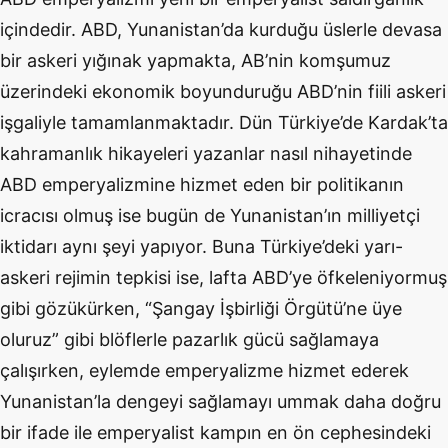
içindedir. ABD, Yunanistan’da kurduğu üslerle devasa
bir askeri yığınak yapmakta, AB’nin komşumuz
üzerindeki ekonomik boyunduruğu ABD’nin fiili askeri
işgaliyle tamamlanmaktadır. Dün Türkiye’de Kardak’ta
kahramanlık hikayeleri yazanlar nasıl nihayetinde
ABD emperyalizmine hizmet eden bir politikanın
icracısı olmuş ise bugün de Yunanistan’ın milliyetçi
iktidarı aynı şeyi yapıyor. Buna Türkiye’deki yarı-
askeri rejimin tepkisi ise, lafta ABD’ye öfkeleniyormuş
gibi gözükürken, “Şangay İşbirliği Örgütü’ne üye
oluruz” gibi blöflerle pazarlık gücü sağlamaya
çalışırken, eylemde emperyalizme hizmet ederek
Yunanistan’la dengeyi sağlamayı ummak daha doğru
bir ifade ile emperyalist kampın en ön cephesindeki