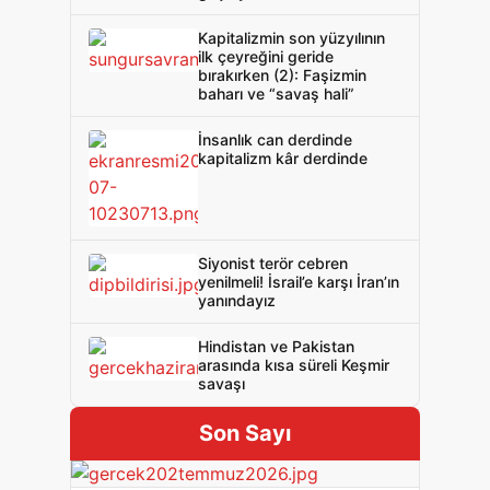
Kapitalizmin son yüzyılının
ilk çeyreğini geride
bırakırken (2): Faşizmin
baharı ve “savaş hali”
İnsanlık can derdinde
kapitalizm kâr derdinde
Siyonist terör cebren
yenilmeli! İsrail’e karşı İran’ın
yanındayız
Hindistan ve Pakistan
arasında kısa süreli Keşmir
savaşı
Son Sayı