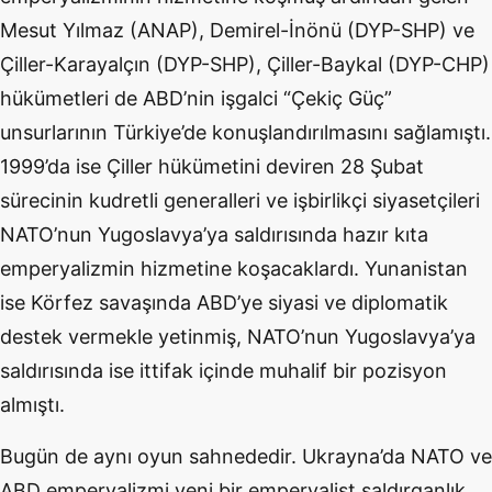
Mesut Yılmaz (ANAP), Demirel-İnönü (DYP-SHP) ve
Çiller-Karayalçın (DYP-SHP), Çiller-Baykal (DYP-CHP)
hükümetleri de ABD’nin işgalci “Çekiç Güç”
unsurlarının Türkiye’de konuşlandırılmasını sağlamıştı.
1999’da ise Çiller hükümetini deviren 28 Şubat
sürecinin kudretli generalleri ve işbirlikçi siyasetçileri
NATO’nun Yugoslavya’ya saldırısında hazır kıta
emperyalizmin hizmetine koşacaklardı. Yunanistan
ise Körfez savaşında ABD’ye siyasi ve diplomatik
destek vermekle yetinmiş, NATO’nun Yugoslavya’ya
saldırısında ise ittifak içinde muhalif bir pozisyon
almıştı.
Bugün de aynı oyun sahnededir. Ukrayna’da NATO ve
ABD emperyalizmi yeni bir emperyalist saldırganlık