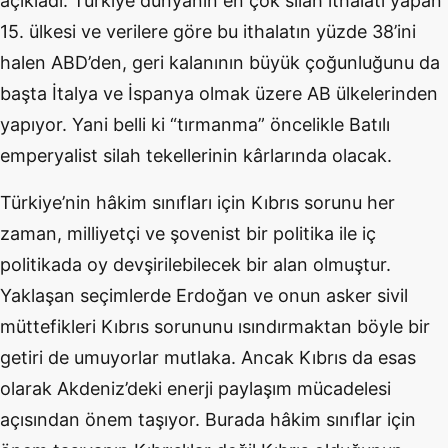
açıkladı. Türkiye dünyanın en çok silah ithalatı yapan
15. ülkesi ve verilere göre bu ithalatın yüzde 38’ini
halen ABD’den, geri kalanının büyük çoğunluğunu da
başta İtalya ve İspanya olmak üzere AB ülkelerinden
yapıyor. Yani belli ki “tırmanma” öncelikle Batılı
emperyalist silah tekellerinin kârlarında olacak.
Türkiye’nin hâkim sınıfları için Kıbrıs sorunu her
zaman, milliyetçi ve şovenist bir politika ile iç
politikada oy devşirilebilecek bir alan olmuştur.
Yaklaşan seçimlerde Erdoğan ve onun asker sivil
müttefikleri Kıbrıs sorununu ısındırmaktan böyle bir
getiri de umuyorlar mutlaka. Ancak Kıbrıs da esas
olarak Akdeniz’deki enerji paylaşım mücadelesi
açısından önem taşıyor. Burada hâkim sınıflar için