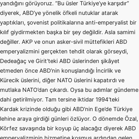
yandığını görüyoruz. “Bu üsler Türkiye’ye karşıdır”
diyerek, ABD’ye yönelik öfkeli nutuklar atarak
yaptıkları, şovenist politikalarına anti-emperyalist bir
kılıf giydirmekten başka bir şey değildir. Asla samimi
değiller. AKP ve onun asker-sivil müttefikleri ABD
emperyalizmini gerçekten tehdit olarak görseydi,
Dedeağaç ve Girit’teki ABD üslerinden şikâyet
etmeden önce ABD’nin konuşlandığı İncirlik ve
Kürecik üslerini, diğer NATO üslerini kapatırdı ve
mutlaka NATO’dan çıkardı. Oysa bu adımlar gündeme
dahi getirilmiyor. Tam tersine iktidar 1994’teki
Kardak krizinde olduğu gibi ABD’nin Ege’de Türkiye
lehine araya girdiği günleri özlüyor. O dönemde Özal,
Körfez savaşında bir koyup üç alacağız diyerek ABD
emperyalizminin hizmetine koşmuş ardından gelen