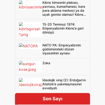
Kıbrıs kimsenin plakası,
yavrusu, kumarhanesi, kara
para aklama merkezi ya da
uçak gemisi olamaz! Kıbrıs
Kıbrıslılarındır!
15-20 Temmuz 1974:
Emperyalizmin Kıbrıs’a geri
dönüşü
NATO PA: Emperyalizmin
güdümündeki düzen
siyasetinin aynası
Zoka
İdeolojik viraj (2): Erdoğan’ın
Atatürk’e yakınlaşmasının
evveliyatı
Son Sayı