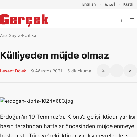
Dil Linkleri
İçeriğe geç
Navigasyonu atla
English
العربية
Kurdî
☰
☾
Ana Sayfa
Politika
Külliyeden müjde olmaz
Levent Dölek
9 Ağustos 2021
5 dk okuma
𝕏
f
w
Erdoğan’ın 19 Temmuz’da Kıbrıs’a gelişi iktidar yanlısı
basın tarafından haftalar öncesinden müjdelenmeye
başlamıştı. Türkiye’deki iktidar yanlısı çevrelerde ise