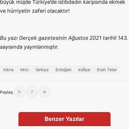
büyük müjde Türkiye’de istibdadın karşısında ekmek
ve hürriyetin zaferi olacaktır!
Bu yazı Gerçek gazetesinin Ağustos 2021 tarihli 143.
sayısında yayınlanmıştır.
kıbrıs
kktc
türkiye
Erdoğan
külliye
Ersin Tatar
Paylaş
𝕏
f
w
Benzer Yazılar