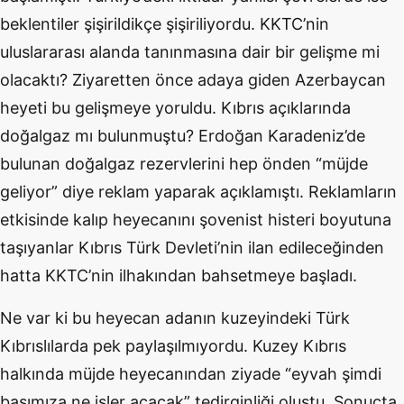
beklentiler şişirildikçe şişiriliyordu. KKTC’nin
uluslararası alanda tanınmasına dair bir gelişme mi
olacaktı? Ziyaretten önce adaya giden Azerbaycan
heyeti bu gelişmeye yoruldu. Kıbrıs açıklarında
doğalgaz mı bulunmuştu? Erdoğan Karadeniz’de
bulunan doğalgaz rezervlerini hep önden “müjde
geliyor” diye reklam yaparak açıklamıştı. Reklamların
etkisinde kalıp heyecanını şovenist histeri boyutuna
taşıyanlar Kıbrıs Türk Devleti’nin ilan edileceğinden
hatta KKTC’nin ilhakından bahsetmeye başladı.
Ne var ki bu heyecan adanın kuzeyindeki Türk
Kıbrıslılarda pek paylaşılmıyordu. Kuzey Kıbrıs
halkında müjde heyecanından ziyade “eyvah şimdi
başımıza ne işler açacak” tedirginliği oluştu. Sonuçta