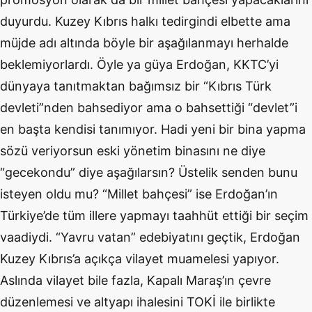
duyurdu. Kuzey Kıbrıs halkı tedirgindi elbette ama
müjde adı altında böyle bir aşağılanmayı herhalde
beklemiyorlardı. Öyle ya güya Erdoğan, KKTC’yi
dünyaya tanıtmaktan bağımsız bir “Kıbrıs Türk
devleti”nden bahsediyor ama o bahsettiği “devlet”i
en başta kendisi tanımıyor. Hadi yeni bir bina yapma
sözü veriyorsun eski yönetim binasını ne diye
“gecekondu” diye aşağılarsın? Üstelik senden bunu
isteyen oldu mu? “Millet bahçesi” ise Erdoğan’ın
Türkiye’de tüm illere yapmayı taahhüt ettiği bir seçim
vaadiydi. “Yavru vatan” edebiyatını geçtik, Erdoğan
Kuzey Kıbrıs’a açıkça vilayet muamelesi yapıyor.
Aslında vilayet bile fazla, Kapalı Maraş’ın çevre
düzenlemesi ve altyapı ihalesini TOKİ ile birlikte