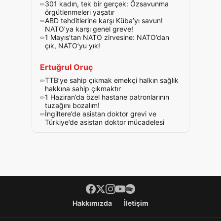
301 kadın, tek bir gerçek: Özsavunma
örgütlenmeleri yaşatır
ABD tehditlerine karşı Küba’yı savun!
NATO’ya karşı genel greve!
1 Mayıs’tan NATO zirvesine: NATO’dan
çık, NATO’yu yık!
Ertuğrul Oruç
TTB’ye sahip çıkmak emekçi halkın sağlık
hakkına sahip çıkmaktır
1 Haziran’da özel hastane patronlarının
tuzağını bozalım!
İngiltere’de asistan doktor grevi ve
Türkiye’de asistan doktor mücadelesi
Footer menü
Hakkımızda
İletişim