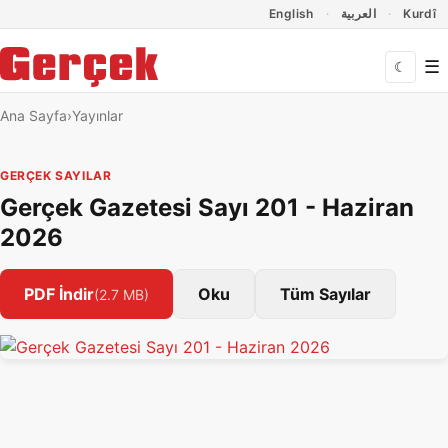
Dil Linkleri
İçeriğe geç
Navigasyonu atla
English
العربية
Kurdî
☰
☾
Ana Sayfa
Yayınlar
GERÇEK SAYILAR
Gerçek Gazetesi Sayı 201 - Haziran
2026
PDF İndir
Oku
Tüm Sayılar
(2.7 MB)