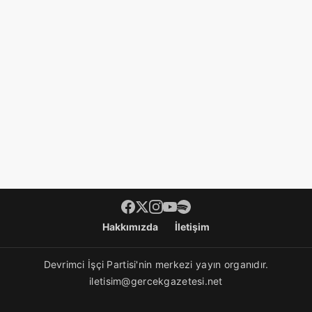
Footer menü
Hakkımızda
İletişim
Devrimci İşçi Partisi'nin merkezi yayın organıdır.
iletisim@gercekgazetesi.net