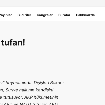
Yayınlar
Bildiriler
Kongreler
Bürolar
Hakkımızda
tufan!
ız” heyecanında. Dışişleri Bakanı
, Suriye halkının kendisini
le tutuşuyor. AKP hükümetinin
lini ABD ve NATO tutuyor. ABD