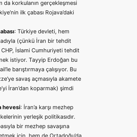
m da korkulanın gerçekleşmesi
kiye’nin ilk çabası Rojava’daki
çabası
: Türkiye devleti, hem
adıyla (çünkü İran bir tehdit
 CHP, İslami Cumhuriyeti tehdit
emek istiyor. Tayyip Erdoğan bu
l’le barıştırmaya çalışıyor. Bu
azze’ye savaş açmasıyla akamete
e’yi İran’dan koparmak) şimdi
a hevesi
: İran’a karşı mezhep
lerinin yerleşik politikasıdır.
basıyla bir mezhep savaşına
 etmek için, hem de Ortadoğu’da