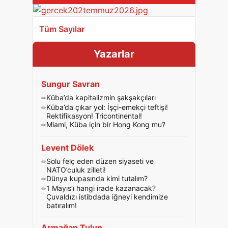
Tüm Sayılar
Yazarlar
Sungur Savran
Küba’da kapitalizmin şakşakçıları
Küba’da çıkar yol: İşçi-emekçi teftişi!
Rektifikasyon! Tricontinental!
Miami, Küba için bir Hong Kong mu?
Levent Dölek
Solu felç eden düzen siyaseti ve
NATO’culuk zilleti!
Dünya kupasında kimi tutalım?
1 Mayıs’ı hangi irade kazanacak?
Çuvaldızı istibdada iğneyi kendimize
batıralım!
Armağan Tulun