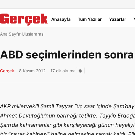
Dil Linkleri
İçeriğe geç
Navigasyonu atla
Ana menü
Anasayfa
Tüm Yazılar
Yazarlar
Ana Sayfa
Uluslararası
ABD seçimlerinden sonra 
◉
Gerçek
8 Kasım 2012
17 dk okuma
AKP milletvekili Şamil Tayyar “üç saat içinde Şam’day
Ahmet Davutoğlu’nun parmağı tetikte. Tayyip Erdoğan
Şam’da kahramanlar gibi karşılayacağı günün hayaliy
bir “savaş kabinesi” haline gelmesine ramak kaldı. E