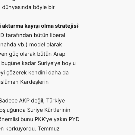
 dünyasında böyle bir
ktarma kayışı olma stratejisi
:
 tarafından bütün liberal
nnahda vb.) model olarak
eyen güç olarak bütün Arap
a bugüne kadar Suriye’ye boylu
yi çözerek kendini daha da
üslüman Kardeşlerin
 Sadece AKP değil, Türkiye
boşluğunda Suriye Kürtlerinin
 önemlisi bunu PKK’ye yakın PYD
ren korkuyordu. Temmuz