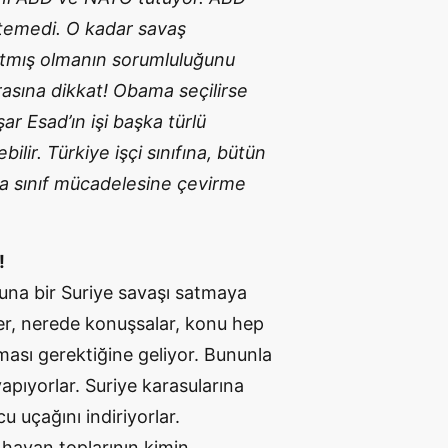
stemedi. O kadar savaş
latmış olmanın sorumluluğunu
asına dikkat! Obama seçilirse
r Esad’ın işi başka türlü
lir. Türkiye işçi sınıfına, bütün
sa sınıf mücadelesine çevirme
!
na bir Suriye savaşı satmaya
eler, nerede konuşsalar, konu hep
ması gerektiğine geliyor. Bununla
pıyorlar. Suriye karasularına
u uçağını indiriyorlar.
n havan toplarının kimin