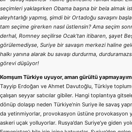
seçimleri yaklaşırken Obama başına bir bela almak i
aleyhtarlığı yapmış, şimdi bir Ortadoğu savaşını baş
tam seçime girerken nasıl üstlensin? Ama seçim sonr
derhal, Romney seçilirse Ocak’tan itibaren, şayet Beşa
görülemediyse, Suriye bir savaşın merkezi haline gelebi
halkı yanına alarak bu savaşı durdurma, durduramaz
görevi düşüyor!
Komşum Türkiye uyuyor, aman gürültü yapmayayım
Tayyip Erdoğan ve Ahmet Davutoğlu, Türkiye toplumu
çalışan seyyar satıcılar gibiler. Hangi toplantıya gits
dönüp dolaşıp neden Türkiye’nin Suriye ile savaş yap
da yetinmiyorlar, provokasyon üstüne provokasyon ya
askeri uçak yolluyorlar. Rusya’dan Suriye’ye giden yolc
Ermenistan’ı bile işin içine katıyorlar. Suriye’den gele