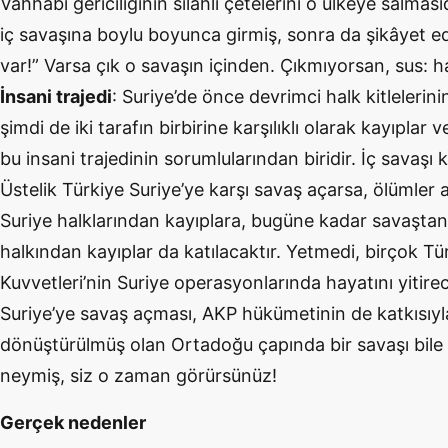
Vahhabi gericiliğinin silahlı çetelerini o ülkeye salması
iç savaşına boylu boyunca girmiş, sonra da şikâyet ed
var!” Varsa çık o savaşın içinden. Çıkmıyorsan, sus: 
İnsani trajedi
: Suriye’de önce devrimci halk kitlelerinin
şimdi de iki tarafın birbirine karşılıklı olarak kayıpla
bu insani trajedinin sorumlularından biridir. İç savaşı k
Üstelik Türkiye Suriye’ye karşı savaş açarsa, ölümler 
Suriye halklarından kayıplara, bugüne kadar savaştan
halkından kayıplar da katılacaktır. Yetmedi, birçok Tür
Kuvvetleri’nin Suriye operasyonlarında hayatını yitirec
Suriye’ye savaş açması, AKP hükümetinin de katkısıyla 
dönüştürülmüş olan Ortadoğu çapında bir savaşı bile tet
neymiş, siz o zaman görürsünüz!
Gerçek nedenler