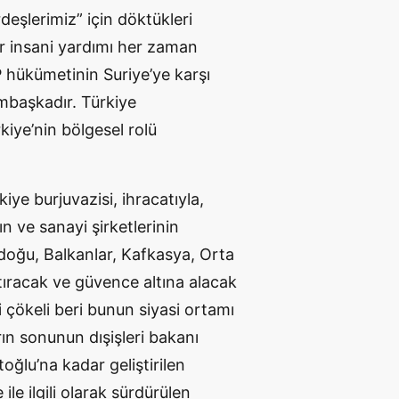
eşlerimiz” için döktükleri
ler insani yardımı her zaman
KP hükümetinin Suriye’ye karşı
mbaşkadır. Türkiye
kiye’nin bölgesel rolü
kiye burjuvazisi, ihracatıyla,
ın ve sanayi şirketlerinin
tadoğu, Balkanlar, Kafkasya, Orta
ştıracak ve güvence altına alacak
i çökeli beri bunun siyasi ortamı
rın sonunun dışişleri bakanı
ğlu’na kadar geliştirilen
le ilgili olarak sürdürülen