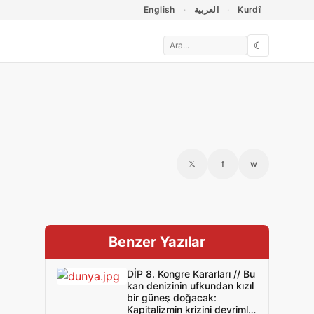
English
العربية
Kurdî
☾
𝕏
f
w
Benzer Yazılar
DİP 8. Kongre Kararları // Bu
kan denizinin ufkundan kızıl
bir güneş doğacak:
Kapitalizmin krizini devrimle