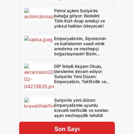
aş! Emperyalist savaşı
devrimle durdur!
Petrol açılımı Suriye’de
batağa giriyor: Bedelini
Türk-Kürt-Arap emekçi ve
yoksul halkları ödeyecek!
Emperyalizmin, Siyonizmin
ve kuklalarının vaadi etnik
arındırma ve mezhepçi
boğazlaşmadır! Bizim
çözümümüz Batı Asya’yı
emperyalizmden ve
DİP İkitelli Akşam Okulu,
Siyonizmden arındırmaktır!
derslerine devam ediyor:
Suriye’de Yeni Düzen:
Emperyalizm, Tekfircilik ve
Mezhepçilik
Suriye’de yeni düzen:
Emperyalizmle uyumlu
kravatlı tekfircilik ve sınırları
aşan mezhepçilik tehdidi
Son Sayı