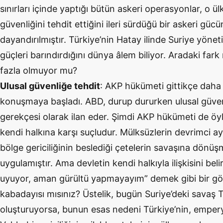
sınırları içinde yaptığı bütün askeri operasyonlar, o ü
güvenliğini tehdit ettiğini ileri sürdüğü bir askeri gü
dayandırılmıştır. Türkiye’nin Hatay ilinde Suriye yönet
güçleri barındırdığını dünya âlem biliyor. Aradaki fark
fazla olmuyor mu?
Ulusal güvenliğe tehdit
: AKP hükümeti gittikçe daha 
konuşmaya başladı. ABD, durup dururken ulusal güvenli
gerekçesi olarak ilan eder. Şimdi AKP hükümeti de öy
kendi halkına karşı suçludur. Mülksüzlerin devrimci 
bölge gericiliğinin beslediği çetelerin savaşına dön
uygulamıştır. Ama devletin kendi halkıyla ilişkisini be
uyuyor, aman gürültü yapmayayım” demek gibi bir gör
kabadayısı mısınız? Üstelik, bugün Suriye’deki savaş Tü
oluşturuyorsa, bunun esas nedeni Türkiye’nin, empery