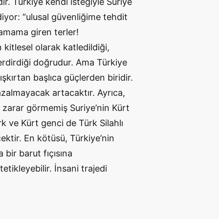
dır. Türkiye kendi isteğiyle Suriye
iyor: “ulusal güvenliğime tehdit
hamama giren terler!
 kitlesel olarak katledildiği,
r verdirdiği doğrudur. Ama Türkiye
ışkırtan başlıca güçlerden biridir.
azalmayacak artacaktır. Ayrıca,
 zarar görmemiş Suriye’nin Kürt
k ve Kürt genci de Türk Silahlı
ektir. En kötüsü, Türkiye’nin
bir barut fıçısına
ikleyebilir. İnsani trajedi