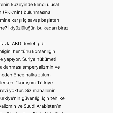
lkenin kuzeyinde kendi ulusal
cün (PKK’nin) bulunmasına
imine karşı iç savaş başlatan
 ne? İkiyüzlülüğün bu kadarı biraz
fazla ABD devleti gibi
ğini her türlü korsanlığın
le yapıyor. Suriye hükümeti
ayaklanması emperyalizmin ve
üşmeden önce halka zulüm
lirlerken, “komşum Türkiye
evi yoktur. Siz mahallenin
rkiye’nin güvenliği için tehlike
alizmin ve Suudi Arabistan’ın