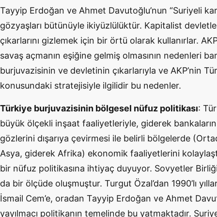
Tayyip Erdoğan ve Ahmet Davutoğlu’nun “Suriyeli kard
gözyaşları bütünüyle ikiyüzlülüktür. Kapitalist devlet
çıkarlarını gizlemek için bir örtü olarak kullanırlar. A
savaş açmanın eşiğine gelmiş olmasının nedenleri ba
burjuvazisinin ve devletinin çıkarlarıyla ve AKP’nin Tür
konusundaki stratejisiyle ilgilidir bu nedenler.
Türkiye burjuvazisinin bölgesel nüfuz politikası
: Tür
büyük ölçekli inşaat faaliyetleriyle, giderek bankaların
gözlerini dışarıya çevirmesi ile belirli bölgelerde (Or
Asya, giderek Afrika) ekonomik faaliyetlerini kolayla
bir nüfuz politikasına ihtiyaç duyuyor. Sovyetler Birliğ
da bir ölçüde oluşmuştur. Turgut Özal’dan 1990’lı yılla
İsmail Cem’e, oradan Tayyip Erdoğan ve Ahmet Davuto
yayılmacı politikanın temelinde bu yatmaktadır. Suriye i