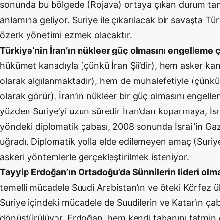
sonunda bu bölgede (Rojava) ortaya çıkan durum ta
anlamına geliyor. Suriye ile çıkarılacak bir savaşta Tür
özerk yönetimi ezmek olacaktır.
Türkiye’nin İran’ın nükleer güç olmasını engelleme 
hükümet kanadıyla (çünkü İran Şii’dir), hem asker kan
olarak algılanmaktadır), hem de muhalefetiyle (çünkü
olarak görür), İran’ın nükleer bir güç olmasını engell
yüzden Suriye’yi uzun süredir İran’dan koparmaya, İsrai
yöndeki diplomatik çabası, 2008 sonunda İsrail’in G
uğradı. Diplomatik yolla elde edilemeyen amaç (Suriy
askeri yöntemlerle gerçekleştirilmek isteniyor.
Tayyip Erdoğan’ın Ortadoğu’da Sünnilerin lideri olm
temelli mücadele Suudi Arabistan’ın ve öteki Körfez ülke
Suriye içindeki mücadele de Suudilerin ve Katar’ın ça
dönüştürülüyor. Erdoğan, hem kendi tabanını tatmin