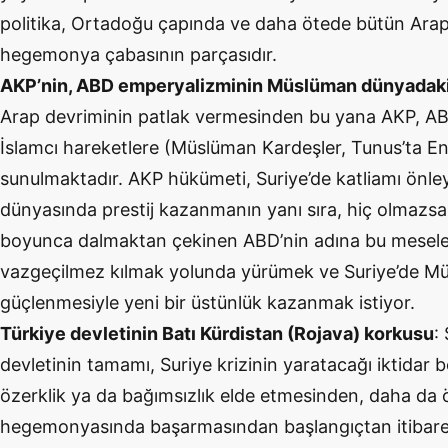
politika, Ortadoğu çapında ve daha ötede bütün Arap
hegemonya çabasının parçasıdır.
AKP’nin, ABD emperyalizminin Müslüman dünyadaki a
Arap devriminin patlak vermesinden bu yana AKP, ABD
İslamcı hareketlere (Müslüman Kardeşler, Tunus’ta E
sunulmaktadır. AKP hükümeti, Suriye’de katliamı önl
dünyasında prestij kazanmanın yanı sıra, hiç olmazs
boyunca dalmaktan çekinen ABD’nin adına bu mesele
vazgeçilmez kılmak yolunda yürümek ve Suriye’de M
güçlenmesiyle yeni bir üstünlük kazanmak istiyor.
Türkiye devletinin Batı Kürdistan (Rojava) korkusu
:
devletinin tamamı, Suriye krizinin yaratacağı iktidar 
özerklik ya da bağımsızlık elde etmesinden, daha da
hegemonyasında başarmasından başlangıçtan itiba