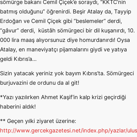
sömürge bakanı Cemil Çiçek’e soraydı, “KKTC’nin
batmış olduğunu” öğrenirdi. Beşir Atalay da, Tayyip
Erdoğan ve Cemil Çiçek gibi “beslemeler” derdi,
“gâvur” derdi, küstâh sömürgeci bir dil kuşanırdı, 10.
000 lira maaş alıyorsunuz diye homurdanırdı! Oysa
Atalay, en maneviyatçı pijamalarını giydi ve yatıya
geldi Kıbrıs’a…
Sizin yatacak yeriniz yok bayım Kıbrıs’ta. Sömürgeci
burjuvazini de ordunu da al git!
*Yazı yazılırken Ahmet Kaşif’in kalp krizi geçirdiği
haberini aldık!
** Geçen yılki ziyaret üzerine:
http://www.gercekgazetesi.net/index.php/yazlar/ulus