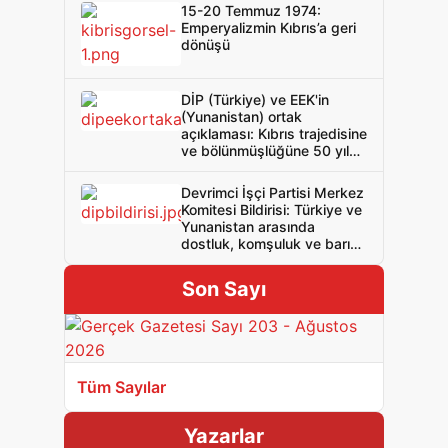
15-20 Temmuz 1974:
Emperyalizmin Kıbrıs’a geri
dönüşü
DİP (Türkiye) ve EEK'in
(Yunanistan) ortak
açıklaması: Kıbrıs trajedisine
ve bölünmüşlüğüne 50 yıl
yeter! Rum Kıbrıslılar ve
Türk Kıbrıslılar, bölünmeye,
Devrimci İşçi Partisi Merkez
işgale ve emperyalizme
Komitesi Bildirisi: Türkiye ve
karşı birleşin ve birlikte
Yunanistan arasında
mücadele edin! Bağımsız
dostluk, komşuluk ve barış
Birleşik Sosyalist Kıbrıs!
için NATO’ya ve işbirlikçi
iktidarlara hayır!
Son Sayı
Tüm Sayılar
Yazarlar