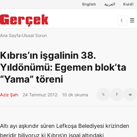
Dil Linkleri
İçeriğe geç
Navigasyonu atla
English
العربية
Kurdî
☰
☾
Ana Sayfa
Ulusal Sorun
Kıbrıs’ın işgalinin 38.
Yıldönümü: Egemen blok’ta
“Yama” töreni
Aziz Şah
24 Temmuz 2012
10 dk okuma
𝕏
f
w
Altı ayı aşkındır süren Lefkoşa Belediyesi krizinden
beridir biliyoruz ki Kıbrıs’ın işgal altındaki