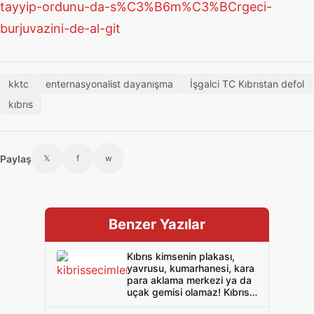
tayyip-ordunu-da-s%C3%B6m%C3%BCrgeci-
burjuvazini-de-al-git
kktc
enternasyonalist dayanışma
İşgalci TC Kıbrıstan defol
kıbrıs
Paylaş
𝕏
f
w
Benzer Yazılar
Kıbrıs kimsenin plakası,
yavrusu, kumarhanesi, kara
para aklama merkezi ya da
uçak gemisi olamaz! Kıbrıs
Kıbrıslılarındır!