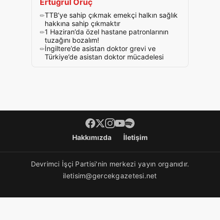
Ertuğrul Oruç
TTB’ye sahip çıkmak emekçi halkın sağlık
hakkına sahip çıkmaktır
1 Haziran’da özel hastane patronlarının
tuzağını bozalım!
İngiltere’de asistan doktor grevi ve
Türkiye’de asistan doktor mücadelesi
Footer menü
Hakkımızda
İletişim
Devrimci İşçi Partisi'nin merkezi yayın organıdır.
iletisim@gercekgazetesi.net