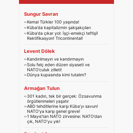
Sungur Savran
Kemal Türkler 100 yaşında!
Küba’da kapitalizmin şakşakçıları
Küba’da çıkar yol: İşçi-emekçi teftişi!
Rektifikasyon! Tricontinental!
Levent Dölek
Kandırılmayın ve kandırmayın
Solu felç eden düzen siyaseti ve
NATO’culuk zilleti!
Dünya kupasında kimi tutalım?
Armağan Tulun
301 kadın, tek bir gerçek: Özsavunma
örgütlenmeleri yaşatır
ABD tehditlerine karşı Küba’yı savun!
NATO’ya karşı genel greve!
1 Mayıs’tan NATO zirvesine: NATO’dan
çık, NATO’yu yık!