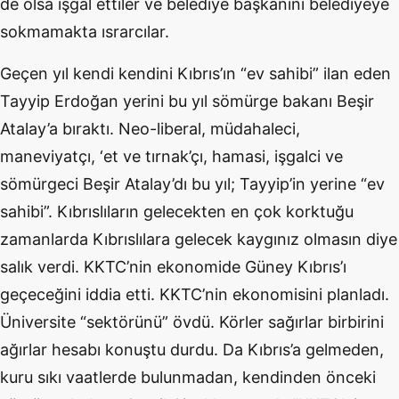
de olsa işgal ettiler ve belediye başkanını belediyeye
sokmamakta ısrarcılar.
Geçen yıl kendi kendini Kıbrıs’ın “ev sahibi” ilan eden
Tayyip Erdoğan yerini bu yıl sömürge bakanı Beşir
Atalay’a bıraktı. Neo-liberal, müdahaleci,
maneviyatçı, ‘et ve tırnak’çı, hamasi, işgalci ve
sömürgeci Beşir Atalay’dı bu yıl; Tayyip’in yerine “ev
sahibi”. Kıbrıslıların gelecekten en çok korktuğu
zamanlarda Kıbrıslılara gelecek kaygınız olmasın diye
salık verdi. KKTC’nin ekonomide Güney Kıbrıs’ı
geçeceğini iddia etti. KKTC’nin ekonomisini planladı.
Üniversite “sektörünü” övdü. Körler sağırlar birbirini
ağırlar hesabı konuştu durdu. Da Kıbrıs’a gelmeden,
kuru sıkı vaatlerde bulunmadan, kendinden önceki