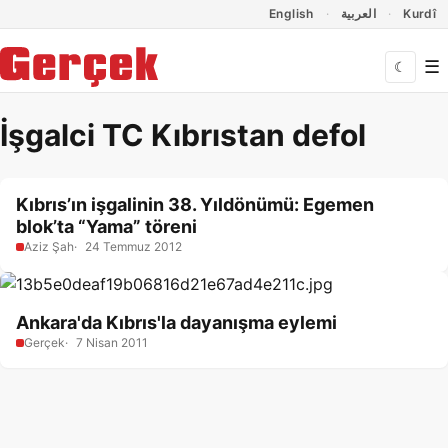
Dil Linkleri
İçeriğe geç
Navigasyonu atla
English
العربية
Kurdî
☰
☾
İşgalci TC Kıbrıstan defol
Kıbrıs’ın işgalinin 38. Yıldönümü: Egemen
blok’ta “Yama” töreni
Aziz Şah
24 Temmuz 2012
Ankara'da Kıbrıs'la dayanışma eylemi
Gerçek
7 Nisan 2011