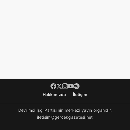
Footer menü
Hakkımızda
İletişim
Devrimci İşçi Partisi'nin merkezi yayın organıdır.
iletisim@gercekgazetesi.net