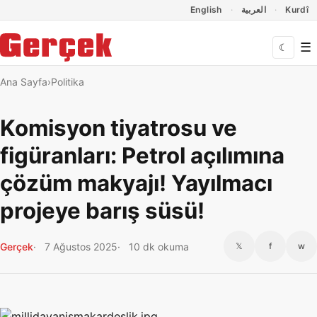
Dil Linkleri
İçeriğe geç
Navigasyonu atla
English
العربية
Kurdî
☰
☾
Ana Sayfa
Politika
Komisyon tiyatrosu ve
figüranları: Petrol açılımına
çözüm makyajı! Yayılmacı
projeye barış süsü!
Gerçek
7 Ağustos 2025
10 dk okuma
𝕏
f
w