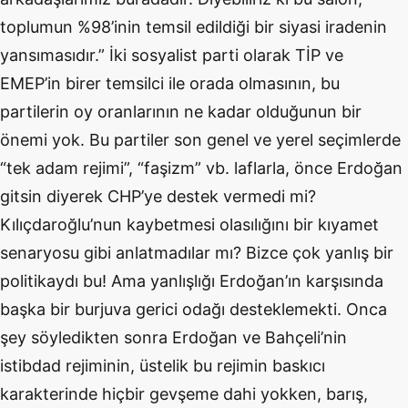
toplumun %98’inin temsil edildiği bir siyasi iradenin
yansımasıdır.” İki sosyalist parti olarak TİP ve
EMEP’in birer temsilci ile orada olmasının, bu
partilerin oy oranlarının ne kadar olduğunun bir
önemi yok. Bu partiler son genel ve yerel seçimlerde
“tek adam rejimi”, “faşizm” vb. laflarla, önce Erdoğan
gitsin diyerek CHP’ye destek vermedi mi?
Kılıçdaroğlu’nun kaybetmesi olasılığını bir kıyamet
senaryosu gibi anlatmadılar mı? Bizce çok yanlış bir
politikaydı bu! Ama yanlışlığı Erdoğan’ın karşısında
başka bir burjuva gerici odağı desteklemekti. Onca
şey söyledikten sonra Erdoğan ve Bahçeli’nin
istibdad rejiminin, üstelik bu rejimin baskıcı
karakterinde hiçbir gevşeme dahi yokken, barış,