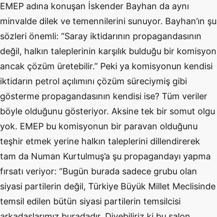
EMEP adına konuşan İskender Bayhan da aynı
minvalde dilek ve temennilerini sunuyor. Bayhan’ın şu
sözleri önemli: “Saray iktidarının propagandasının
değil, halkın taleplerinin karşılık bulduğu bir komisyon
ancak çözüm üretebilir.” Peki ya komisyonun kendisi
iktidarın petrol açılımını çözüm süreciymiş gibi
gösterme propagandasının kendisi ise? Tüm veriler
böyle olduğunu gösteriyor. Aksine tek bir somut olgu
yok.
EMEP bu komisyonun bir paravan olduğunu
teşhir etmek yerine halkın taleplerini
dillendirerek
tam da Numan Kurtulmuş’a şu propagandayı yapma
fırsatı veriyor: “Bugün burada sadece grubu olan
siyasi partilerin değil, Türkiye Büyük Millet Meclisinde
temsil edilen bütün siyasi partilerin temsilcisi
arkadaşlarımız buradadır. Diyebiliriz ki bu salon,