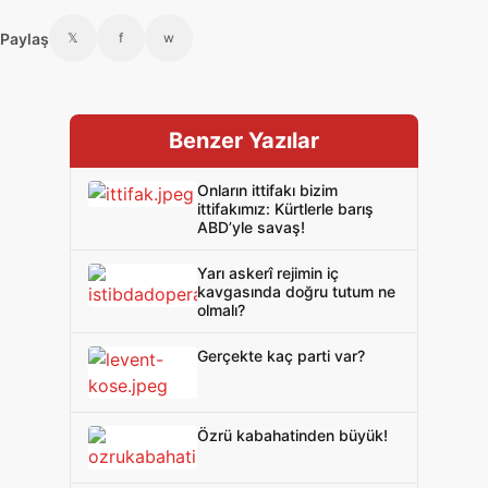
Paylaş
𝕏
f
w
Benzer Yazılar
Onların ittifakı bizim
ittifakımız: Kürtlerle barış
ABD’yle savaş!
Yarı askerî rejimin iç
kavgasında doğru tutum ne
olmalı?
Gerçekte kaç parti var?
Özrü kabahatinden büyük!