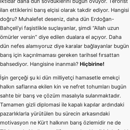
İktidar daha dün sövdüklerini bugün övüyor. Terörist
ilan ettiklerini barış elçisi olarak takdir ediyor. Hangisi
doğru? Muhalefet deseniz, daha dün Erdoğan-
Bahçeli’yi faşistlikle suçlayanlar, şimdi “Allah uzun
ömürler versin” diye edilen dualara el açıyor. Daha
dün nefes alamıyoruz diye karalar bağlayanlar bugün
barış için kaçırılmaması gereken tarihsel fırsattan
bahsediyor. Hangisine inanmalı
?
Hiçbirine!
İşin gerçeği şu ki dün milliyetçi hamasetle emekçi
halkın saflarına ekilen kin ve nefret tohumları bugün
sahte bir barış ve çözüm masalıyla sulanmaktadır.
Tamamen gizli diplomasi ile kapalı kapılar ardındaki
pazarlıklarla yürütülen bu sürecin arkasındaki
motivasyon ne Kürt halkının barış özlemidir ne de