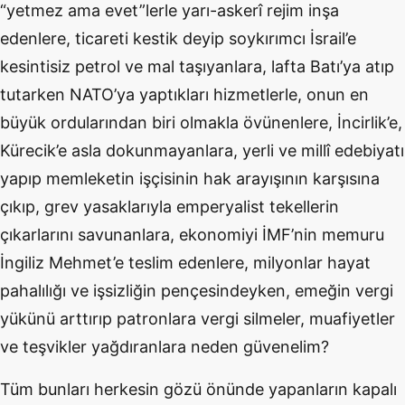
“yetmez ama evet”lerle yarı-askerî rejim inşa
edenlere, ticareti kestik deyip soykırımcı İsrail’e
kesintisiz petrol ve mal taşıyanlara, lafta Batı’ya atıp
tutarken NATO’ya yaptıkları hizmetlerle, onun en
büyük ordularından biri olmakla övünenlere, İncirlik’e,
Kürecik’e asla dokunmayanlara, yerli ve millî edebiyatı
yapıp memleketin işçisinin hak arayışının karşısına
çıkıp, grev yasaklarıyla emperyalist tekellerin
çıkarlarını savunanlara, ekonomiyi İMF’nin memuru
İngiliz Mehmet’e teslim edenlere, milyonlar hayat
pahalılığı ve işsizliğin pençesindeyken, emeğin vergi
yükünü arttırıp patronlara vergi silmeler, muafiyetler
ve teşvikler yağdıranlara neden güvenelim
?
Tüm bunları herkesin gözü önünde yapanların kapalı