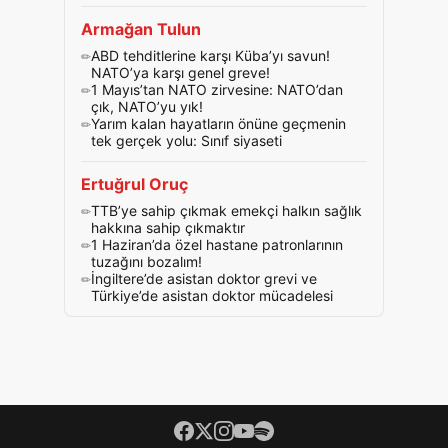
Armağan Tulun
ABD tehditlerine karşı Küba’yı savun!
NATO’ya karşı genel greve!
1 Mayıs’tan NATO zirvesine: NATO’dan
çık, NATO’yu yık!
Yarım kalan hayatların önüne geçmenin
tek gerçek yolu: Sınıf siyaseti
Ertuğrul Oruç
TTB’ye sahip çıkmak emekçi halkın sağlık
hakkına sahip çıkmaktır
1 Haziran’da özel hastane patronlarının
tuzağını bozalım!
İngiltere’de asistan doktor grevi ve
Türkiye’de asistan doktor mücadelesi