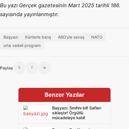
Bu yazı Gerçek gazetesinin Mart 2025 tarihli 186.
sayısında yayınlanmıştır.
Başyazı
Kürtlerle barış
ABD’yle savaş
NATO
orta vadeli program
Paylaş
𝕏
f
w
Benzer Yazılar
Başyazı: Sınıfını bil! Safları
sıklaştır! Örgütlü
mücadeleye katıl!