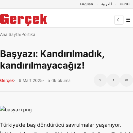
Dil Linkleri
İçeriğe geç
Navigasyonu atla
English
العربية
Kurdî
☰
☾
Ana Sayfa
Politika
Başyazı: Kandırılmadık,
kandırılmayacağız!
Gerçek
6 Mart 2025
5 dk okuma
𝕏
f
w
Türkiye’de baş döndürücü savrulmalar yaşanıyor.