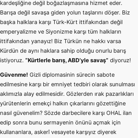
kardeşliğine değil boğazlaşmasına hizmet eder.
Barışa değil savaşa giden yolun taşlarını döşer. Biz
başka halklara karşı Türk-Kürt ittifakından değil
emperyalizme ve Siyonizme karşı tüm halkların
ittifakından yanayız! Biz Türkün ne hakkı varsa
Kürdün de aynı haklara sahip olduğu onurlu barış
istiyoruz.
“Kürtlerle barış, ABD’yle savaş”
diyoruz!
Güvenme!
Gizli diplomasinin sürecin sabote
edilmesine karşı bir emniyet tedbiri olarak sunulması
aklımızla alay edilmesidir. Gözlerden ırak pazarlıkları
yürütenlerin emekçi halkın çıkarlarını gözettiğine
nasıl gü
venelim? S
özde darbecilere karşı OHAL ilan
edip sonra bunu sermayenin önünü açmak için
kullananlara, askerî vesayete karşıyız diyerek