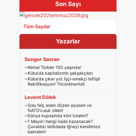
Son Sayı
Tüm Sayılar
Yazarlar
Sungur Savran
Kemal Türkler 100 yaşında!
Küba’da kapitalizmin şakşakçıları
Küba’da çıkar yol: İşçi-emekçi teftişi!
Rektifikasyon! Tricontinental!
Levent Dölek
Solu felç eden düzen siyaseti ve
NATO’culuk zilleti!
Dünya kupasında kimi tutalım?
1 Mayıs’ı hangi irade kazanacak?
Çuvaldızı istibdada iğneyi kendimize
batıralım!