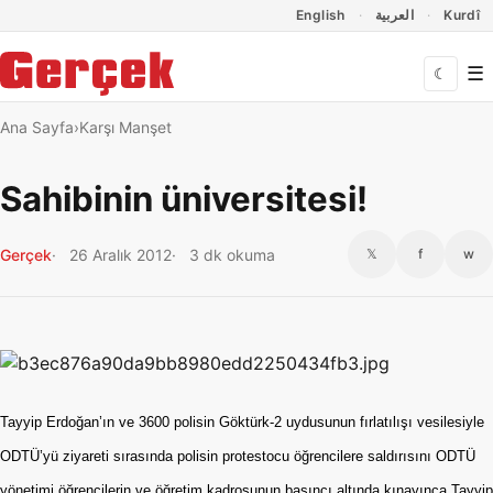
Dil Linkleri
İçeriğe geç
Navigasyonu atla
English
العربية
Kurdî
☰
☾
Ana Sayfa
Karşı Manşet
Sahibinin üniversitesi!
Gerçek
26 Aralık 2012
3 dk okuma
𝕏
f
w
Tayyip Erdoğan’ın ve 3600 polisin Göktürk-2 uydusunun fırlatılışı vesilesiyle
ODTÜ’yü ziyareti sırasında polisin protestocu öğrencilere saldırısını ODTÜ
yönetimi öğrencilerin ve öğretim kadrosunun basıncı altında kınayınca Tayyip