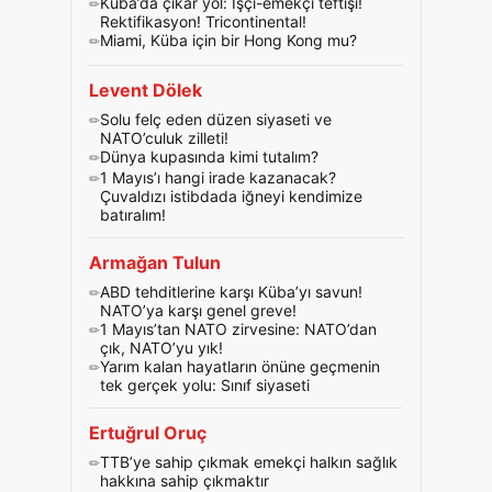
Küba’da çıkar yol: İşçi-emekçi teftişi!
Rektifikasyon! Tricontinental!
Miami, Küba için bir Hong Kong mu?
Levent Dölek
Solu felç eden düzen siyaseti ve
NATO’culuk zilleti!
Dünya kupasında kimi tutalım?
1 Mayıs’ı hangi irade kazanacak?
Çuvaldızı istibdada iğneyi kendimize
batıralım!
Armağan Tulun
ABD tehditlerine karşı Küba’yı savun!
NATO’ya karşı genel greve!
1 Mayıs’tan NATO zirvesine: NATO’dan
çık, NATO’yu yık!
Yarım kalan hayatların önüne geçmenin
tek gerçek yolu: Sınıf siyaseti
Ertuğrul Oruç
TTB’ye sahip çıkmak emekçi halkın sağlık
hakkına sahip çıkmaktır