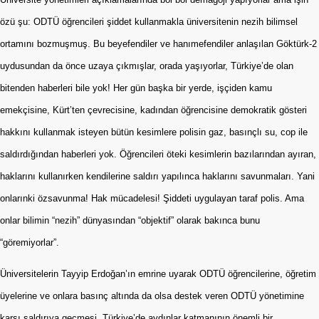
özü şu: ODTÜ öğrencileri şiddet kullanmakla üniversitenin nezih bilimsel
ortamını bozmuşmuş. Bu beyefendiler ve hanımefendiler anlaşılan Göktürk-2
uydusundan da önce uzaya çıkmışlar, orada yaşıyorlar, Türkiye’de olan
bitenden haberleri bile yok! Her gün başka bir yerde, işçiden kamu
emekçisine, Kürt’ten çevrecisine, kadından öğrencisine demokratik gösteri
hakkını kullanmak isteyen bütün kesimlere polisin gaz, basınçlı su, cop ile
saldırdığından haberleri yok. Öğrencileri öteki kesimlerin bazılarından ayıran,
haklarını kullanırken kendilerine saldırı yapılınca haklarını savunmaları. Yani
onlarınki özsavunma! Hak mücadelesi! Şiddeti uygulayan taraf polis. Ama
onlar bilimin “nezih” dünyasından “objektif” olarak bakınca bunu
“göremiyorlar”.
Üniversitelerin Tayyip Erdoğan’ın emrine uyarak ODTÜ öğrencilerine, öğretim
üyelerine ve onlara basınç altında da olsa destek veren ODTÜ yönetimine
karşı saldırıya geçmesi, Türkiye’de aydınlar katmanının önemli bir