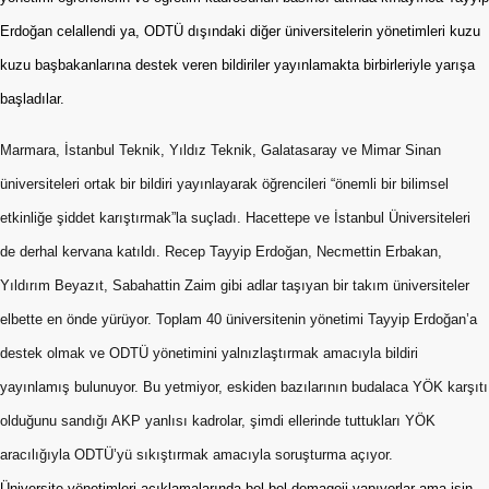
Erdoğan celallendi ya, ODTÜ dışındaki diğer üniversitelerin yönetimleri kuzu
kuzu başbakanlarına destek veren bildiriler yayınlamakta birbirleriyle yarışa
başladılar.
Marmara, İstanbul Teknik, Yıldız Teknik, Galatasaray
ve Mimar Sinan
üniversiteleri ortak bir bildiri yayınlayarak öğrencileri “önemli bir bilimsel
etkinliğe şiddet karıştırmak”la suçladı. Hacettepe ve İstanbul Üniversiteleri
de derhal kervana katıldı. Recep Tayyip Erdoğan, Necmettin Erbakan,
Yıldırım Beyazıt, Sabahattin Zaim gibi adlar taşıyan bir takım üniversiteler
elbette en önde yürüyor. Toplam 40 üniversitenin yönetimi Tayyip Erdoğan’a
destek olmak ve ODTÜ yönetimini yalnızlaştırmak amacıyla bildiri
yayınlamış bulunuyor. Bu yetmiyor, eskiden bazılarının budalaca YÖK karşıtı
olduğunu sandığı AKP yanlısı kadrolar, şimdi ellerinde tuttukları YÖK
aracılığıyla ODTÜ’yü sıkıştırmak amacıyla soruşturma açıyor.
Üniversite yönetimleri açıklamalarında bol bol demagoji yapıyorlar ama işin