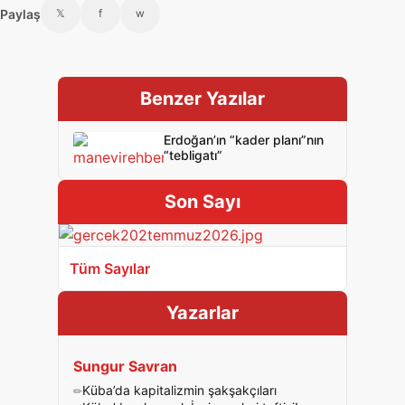
Paylaş
𝕏
f
w
Benzer Yazılar
Erdoğan’ın “kader planı”nın
“tebligatı”
Son Sayı
Tüm Sayılar
Yazarlar
Sungur Savran
Küba’da kapitalizmin şakşakçıları