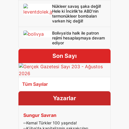
Nükleer savaş şaka değil!
Hele ki İncirlik’te ABD’nin
termonükleer bombaları
varken hiç değil!
Bolivya’da halk ile patron
rejimi hesaplaşmaya devam
ediyor
Son Sayı
Tüm Sayılar
Yazarlar
Sungur Savran
Kemal Türkler 100 yaşında!
Küba’da kapitalizmin şakşakçıları