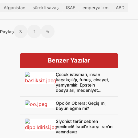
Afganistan
sürekli savaş
ISAF
emperyalizm
ABD
Paylaş
𝕏
f
w
Benzer Yazılar
Çocuk istismarı, insan
kaçakçılığı, fuhuş, cinayet,
yamyamlık: Epstein
dosyaları, medeniyet
maskesi altındaki barbarlığı
ifşa etti!
Opción Obrera: Geçiş mi,
boyun eğme mi?
Siyonist terör cebren
yenilmeli! İsrail’e karşı İran’ın
yanındayız