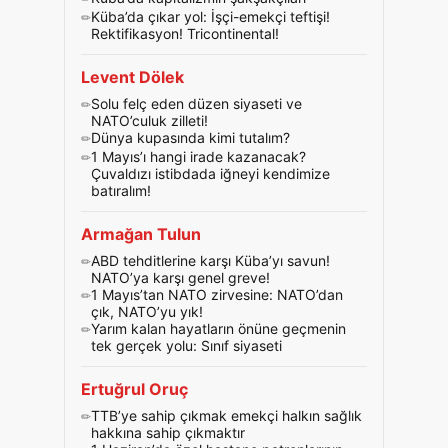
Küba’da çıkar yol: İşçi-emekçi teftişi!
Rektifikasyon! Tricontinental!
Levent Dölek
Solu felç eden düzen siyaseti ve
NATO’culuk zilleti!
Dünya kupasında kimi tutalım?
1 Mayıs’ı hangi irade kazanacak?
Çuvaldızı istibdada iğneyi kendimize
batıralım!
Armağan Tulun
ABD tehditlerine karşı Küba’yı savun!
NATO’ya karşı genel greve!
1 Mayıs’tan NATO zirvesine: NATO’dan
çık, NATO’yu yık!
Yarım kalan hayatların önüne geçmenin
tek gerçek yolu: Sınıf siyaseti
Ertuğrul Oruç
TTB’ye sahip çıkmak emekçi halkın sağlık
hakkına sahip çıkmaktır