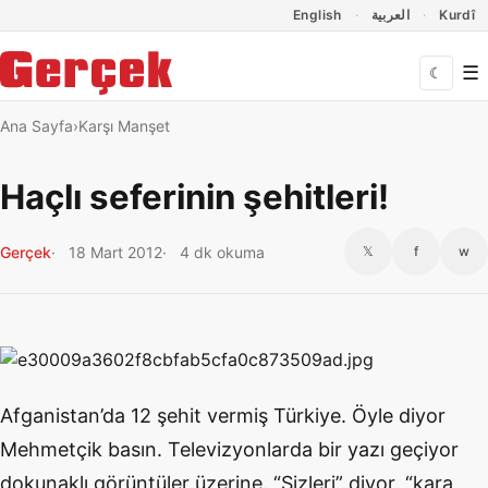
Dil Linkleri
İçeriğe geç
Navigasyonu atla
English
العربية
Kurdî
☰
☾
Ana Sayfa
Karşı Manşet
Haçlı seferinin şehitleri!
Gerçek
18 Mart 2012
4 dk okuma
𝕏
f
w
Afganistan’da 12 şehit vermiş Türkiye. Öyle diyor
Mehmetçik basın. Televizyonlarda bir yazı geçiyor
dokunaklı görüntüler üzerine. “Sizleri” diyor, “kara