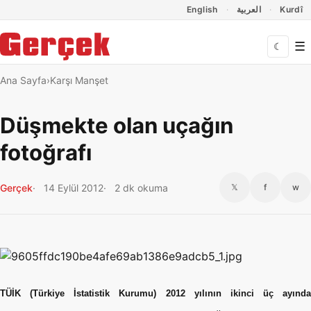
Dil Linkleri
İçeriğe geç
Navigasyonu atla
English
العربية
Kurdî
☰
☾
Ana Sayfa
Karşı Manşet
Düşmekte olan uçağın
fotoğrafı
Gerçek
14 Eylül 2012
2 dk okuma
𝕏
f
w
TÜİK (Türkiye İstatistik Kurumu) 2012 yılının ikinci üç ayında