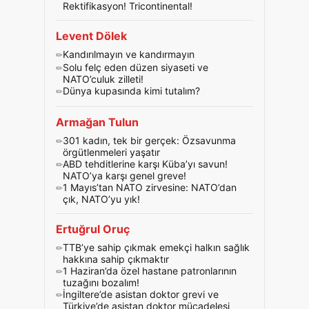
Rektifikasyon! Tricontinental!
Levent Dölek
Kandırılmayın ve kandırmayın
Solu felç eden düzen siyaseti ve
NATO’culuk zilleti!
Dünya kupasında kimi tutalım?
Armağan Tulun
301 kadın, tek bir gerçek: Özsavunma
örgütlenmeleri yaşatır
ABD tehditlerine karşı Küba’yı savun!
NATO’ya karşı genel greve!
1 Mayıs’tan NATO zirvesine: NATO’dan
çık, NATO’yu yık!
Ertuğrul Oruç
TTB’ye sahip çıkmak emekçi halkın sağlık
hakkına sahip çıkmaktır
1 Haziran’da özel hastane patronlarının
tuzağını bozalım!
İngiltere’de asistan doktor grevi ve
Türkiye’de asistan doktor mücadelesi