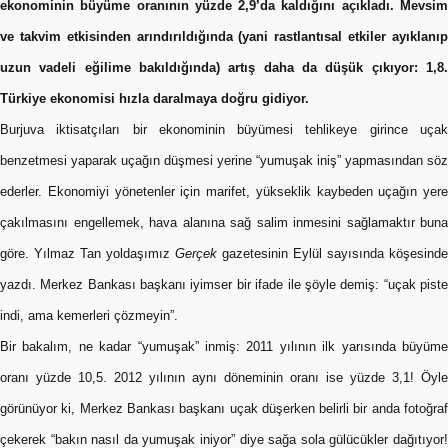
ekonominin büyüme oranının yüzde 2,9’da kaldığını açıkladı. Mevsim
ve takvim etkisinden arındırıldığında (yani rastlantısal etkiler ayıklanıp
uzun vadeli eğilime bakıldığında) artış daha da düşük çıkıyor: 1,8.
Türkiye ekonomisi hızla daralmaya doğru gidiyor.
Burjuva iktisatçıları bir ekonominin büyümesi tehlikeye girince uçak
benzetmesi yaparak uçağın düşmesi yerine “yumuşak iniş” yapmasından söz
ederler. Ekonomiyi yönetenler için marifet, yükseklik kaybeden uçağın yere
çakılmasını engellemek, hava alanına sağ salim inmesini sağlamaktır buna
göre. Yılmaz Tan yoldaşımız
Gerçek
gazetesinin Eylül sayısında köşesinde
yazdı. Merkez Bankası başkanı iyimser bir ifade ile şöyle demiş: “uçak piste
indi, ama kemerleri çözmeyin”.
Bir bakalım, ne kadar “yumuşak” inmiş: 2011 yılının ilk yarısında büyüme
oranı yüzde 10,5. 2012 yılının aynı döneminin oranı ise yüzde 3,1! Öyle
görünüyor ki, Merkez Bankası başkanı uçak düşerken belirli bir anda fotoğraf
çekerek “bakın nasıl da yumuşak iniyor” diye sağa sola gülücükler dağıtıyor!