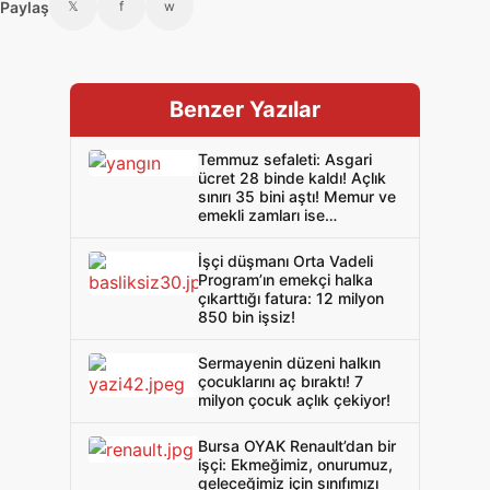
Paylaş
𝕏
f
w
Benzer Yazılar
Temmuz sefaleti: Asgari
ücret 28 binde kaldı! Açlık
sınırı 35 bini aştı! Memur ve
emekli zamları ise
mutfaktaki yangına
üflemekten farksız!
İşçi düşmanı Orta Vadeli
Program’ın emekçi halka
çıkarttığı fatura: 12 milyon
850 bin işsiz!
Sermayenin düzeni halkın
çocuklarını aç bıraktı! 7
milyon çocuk açlık çekiyor!
Bursa OYAK Renault’dan bir
işçi: Ekmeğimiz, onurumuz,
geleceğimiz için sınıfımızı