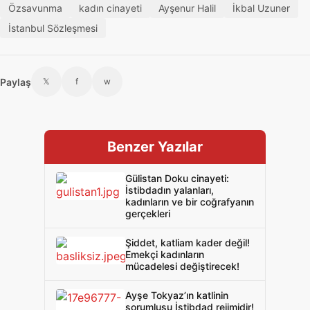
Özsavunma
kadın cinayeti
Ayşenur Halil
İkbal Uzuner
İstanbul Sözleşmesi
Paylaş
𝕏
f
w
Benzer Yazılar
Gülistan Doku cinayeti:
İstibdadın yalanları,
kadınların ve bir coğrafyanın
gerçekleri
Şiddet, katliam kader değil!
Emekçi kadınların
mücadelesi değiştirecek!
Ayşe Tokyaz’ın katlinin
sorumlusu İstibdad rejimidir!