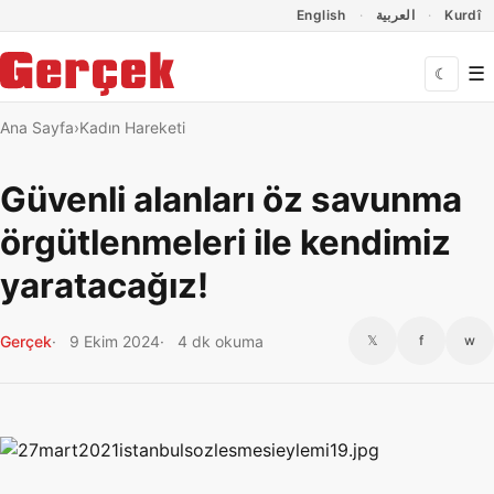
Dil Linkleri
İçeriğe geç
Navigasyonu atla
English
العربية
Kurdî
☰
☾
Ana Sayfa
Kadın Hareketi
Güvenli alanları öz savunma
örgütlenmeleri ile kendimiz
yaratacağız!
Gerçek
9 Ekim 2024
4 dk okuma
𝕏
f
w