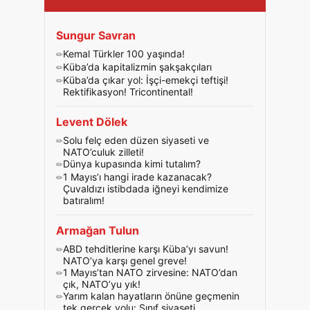
Sungur Savran
Kemal Türkler 100 yaşında!
Küba’da kapitalizmin şakşakçıları
Küba’da çıkar yol: İşçi-emekçi teftişi!
Rektifikasyon! Tricontinental!
Levent Dölek
Solu felç eden düzen siyaseti ve
NATO’culuk zilleti!
Dünya kupasında kimi tutalım?
1 Mayıs’ı hangi irade kazanacak?
Çuvaldızı istibdada iğneyi kendimize
batıralım!
Armağan Tulun
ABD tehditlerine karşı Küba’yı savun!
NATO’ya karşı genel greve!
1 Mayıs’tan NATO zirvesine: NATO’dan
çık, NATO’yu yık!
Yarım kalan hayatların önüne geçmenin
tek gerçek yolu: Sınıf siyaseti