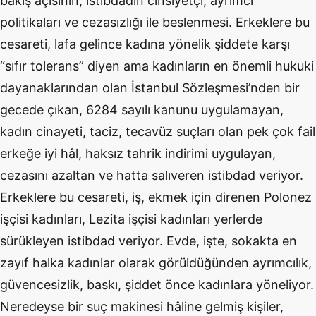
bakış açısının, istibdadın cinsiyetçi, ayrımcı
politikaları ve cezasızlığı ile beslenmesi. Erkeklere bu
cesareti, lafa gelince kadına yönelik şiddete karşı
“sıfır tolerans” diyen ama kadınların en önemli hukuki
dayanaklarından olan İstanbul Sözleşmesi’nden bir
gecede çıkan, 6284 sayılı kanunu uygulamayan,
kadın cinayeti, taciz, tecavüz suçları olan pek çok fail
erkeğe iyi hâl, haksız tahrik indirimi uygulayan,
cezasını azaltan ve hatta salıveren istibdad veriyor.
Erkeklere bu cesareti, iş, ekmek için direnen Polonez
işçisi kadınları, Lezita işçisi kadınları yerlerde
sürükleyen istibdad veriyor. Evde, işte, sokakta en
zayıf halka kadınlar olarak görüldüğünden ayrımcılık,
güvencesizlik, baskı, şiddet önce kadınlara yöneliyor.
Neredeyse bir suç makinesi hâline gelmiş kişiler,