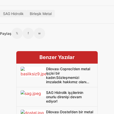
SAG Hidrolik
Birleşik Metal
Paylaş
𝕏
f
w
Benzer Yazılar
Dilovası Copreci’den metal
işçisi bir
kadın:Sözleşmemizi
imzaladık hakkımız olanı
örgütlü gücümüzle aldık
SAG Hidrolik işçilerinin
onurlu direnişi devam
ediyor!
Dilovası Dostel’den bir metal