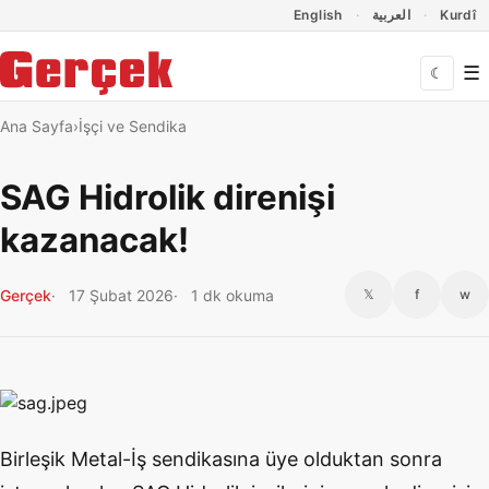
Dil Linkleri
İçeriğe geç
Navigasyonu atla
English
العربية
Kurdî
☰
☾
Ana Sayfa
İşçi ve Sendika
SAG Hidrolik direnişi
kazanacak!
Gerçek
17 Şubat 2026
1 dk okuma
𝕏
f
w
Birleşik Metal-İş sendikasına üye olduktan sonra