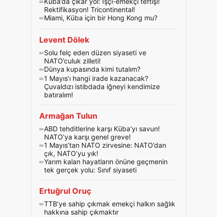
Küba’da çıkar yol: İşçi-emekçi teftişi!
Rektifikasyon! Tricontinental!
Miami, Küba için bir Hong Kong mu?
Levent Dölek
Solu felç eden düzen siyaseti ve
NATO’culuk zilleti!
Dünya kupasında kimi tutalım?
1 Mayıs’ı hangi irade kazanacak?
Çuvaldızı istibdada iğneyi kendimize
batıralım!
Armağan Tulun
ABD tehditlerine karşı Küba’yı savun!
NATO’ya karşı genel greve!
1 Mayıs’tan NATO zirvesine: NATO’dan
çık, NATO’yu yık!
Yarım kalan hayatların önüne geçmenin
tek gerçek yolu: Sınıf siyaseti
Ertuğrul Oruç
TTB’ye sahip çıkmak emekçi halkın sağlık
hakkına sahip çıkmaktır