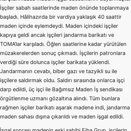
İşçiler sabah saatlerinde maden önünde toplanmaya
başladı. Hâlihazırda bir vardiya yaklaşık 40 saattir
maden içinde eylemdeydi. Maden içindeki işçiler
kapıya geldi ancak işçileri jandarma barikatı ve
TOMA’lar karşıladı. Öğlen saatlerine kadar yürütülen
müzakerelerden sonuç çıkmadı. İşçilerin patronlara
verdiği süre dolunca işçiler barikata yüklendi.
Jandarmanın cevabı, biber gazı ve tazyikli su ile
işçilere saldırmak oldu. Saldırı sırasında onlarca işçi
darp edildi, üç işçi ile Bağımsız Maden İş sendikası
örgütlenme uzmanı gözaltına alındı. Tüm bunlara
rağmen işçiler barikatı aşarak madene indi, jandarma
maden sahası dışına çıkarıldı ve maden işgal edildi.
İşgal sonrası madenin eski sahibi Fiba Grup, işçilerin