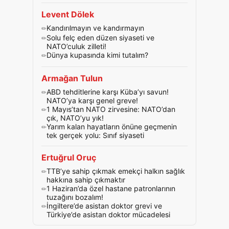
Levent Dölek
Kandırılmayın ve kandırmayın
Solu felç eden düzen siyaseti ve
NATO’culuk zilleti!
Dünya kupasında kimi tutalım?
Armağan Tulun
ABD tehditlerine karşı Küba’yı savun!
NATO’ya karşı genel greve!
1 Mayıs’tan NATO zirvesine: NATO’dan
çık, NATO’yu yık!
Yarım kalan hayatların önüne geçmenin
tek gerçek yolu: Sınıf siyaseti
Ertuğrul Oruç
TTB’ye sahip çıkmak emekçi halkın sağlık
hakkına sahip çıkmaktır
1 Haziran’da özel hastane patronlarının
tuzağını bozalım!
İngiltere’de asistan doktor grevi ve
Türkiye’de asistan doktor mücadelesi