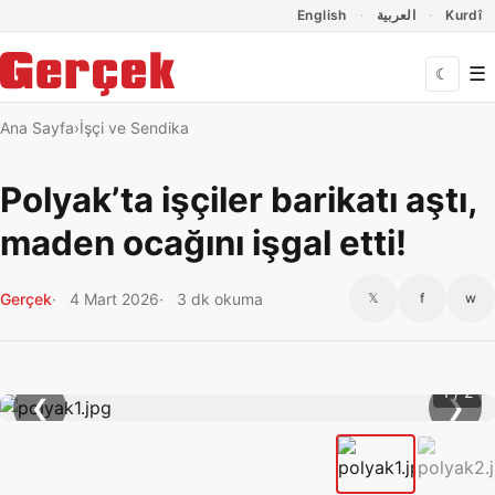
Dil Linkleri
İçeriğe geç
Navigasyonu atla
English
العربية
Kurdî
☰
☾
Ana Sayfa
İşçi ve Sendika
Polyak’ta işçiler barikatı aştı,
maden ocağını işgal etti!
Gerçek
4 Mart 2026
3 dk okuma
𝕏
f
w
1 / 2
❮
❯