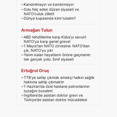
Kandırılmayın ve kandırmayın
Solu felç eden düzen siyaseti ve
NATO’culuk zilleti!
Dünya kupasında kimi tutalım?
Armağan Tulun
ABD tehditlerine karşı Küba’yı savun!
NATO’ya karşı genel greve!
1 Mayıs’tan NATO zirvesine: NATO’dan
çık, NATO’yu yık!
Yarım kalan hayatların önüne geçmenin
tek gerçek yolu: Sınıf siyaseti
Ertuğrul Oruç
TTB’ye sahip çıkmak emekçi halkın sağlık
hakkına sahip çıkmaktır
1 Haziran’da özel hastane patronlarının
tuzağını bozalım!
İngiltere’de asistan doktor grevi ve
Türkiye’de asistan doktor mücadelesi