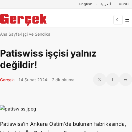
Dil Linkleri
İçeriğe geç
Navigasyonu atla
English
العربية
Kurdî
☰
☾
Ana Sayfa
İşçi ve Sendika
Patiswiss işçisi yalnız
değildir!
Gerçek
14 Şubat 2024
2 dk okuma
𝕏
f
w
Patiswiss'in Ankara Ostim'de bulunan fabrikasında,