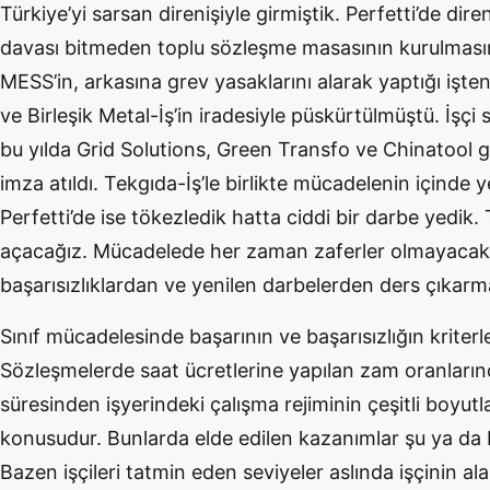
Türkiye’yi sarsan direnişiyle girmiştik. Perfetti’de dir
davası bitmeden toplu sözleşme masasının kurulması
MESS’in, arkasına grev yasaklarını alarak yaptığı işten 
ve Birleşik Metal-İş’in iradesiyle püskürtülmüştü. İşçi 
bu yılda Grid Solutions, Green Transfo ve Chinatool g
imza atıldı. Tekgıda-İş’le birlikte mücadelenin içinde 
Perfetti’de ise tökezledik hatta ciddi bir darbe yedik
açacağız. Mücadelede her zaman zaferler olmayacak
başarısızlıklardan ve yenilen darbelerden ders çıkar
Sınıf mücadelesinde başarının ve başarısızlığın kriterl
Sözleşmelerde saat ücretlerine yapılan zam oranların
süresinden işyerindeki çalışma rejiminin çeşitli boyu
konusudur. Bunlarda elde edilen kazanımlar şu ya da bu
Bazen işçileri tatmin eden seviyeler aslında işçinin al