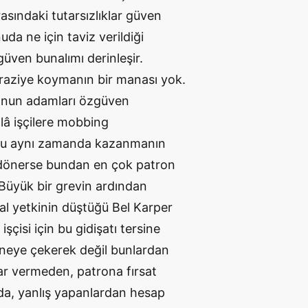
asındaki tutarsızlıklar güven
da ne için taviz verildiği
güven bunalımı derinleşir.
raziye koymanın bir manası yok.
tronun adamları özgüven
â işçilere mobbing
ma bu aynı zamanda kazanmanın
t dönerse bundan en çok patron
 Büyük bir grevin ardından
al yetkinin düştüğü Bel Karper
şçisi için bu gidişatı tersine
ineye çekerek değil bunlardan
ar vermeden, patrona fırsat
da, yanlış yapanlardan hesap