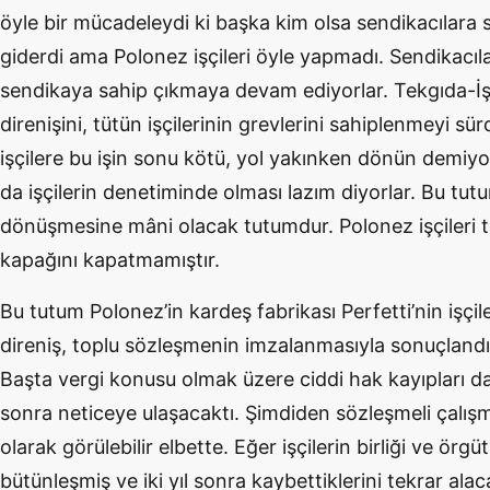
öyle bir mücadeleydi ki başka kim olsa sendikacılara 
giderdi ama Polonez işçileri öyle yapmadı. Sendikacıl
sendikaya sahip çıkmaya devam ediyorlar. Tekgıda-İş s
direnişini, tütün işçilerinin grevlerini sahiplenmeyi s
işçilere bu işin sonu kötü, yol yakınken dönün demiyo
da işçilerin denetiminde olması lazım diyorlar. Bu tu
dönüşmesine mâni olacak tutumdur. Polonez işçileri t
kapağını kapatmamıştır.
Bu tutum Polonez’in kardeş fabrikası Perfetti’nin işçi
direniş, toplu sözleşmenin imzalanmasıyla sonuçland
Başta vergi konusu olmak üzere ciddi hak kayıpları da 
sonra neticeye ulaşacaktı. Şimdiden sözleşmeli çalı
olarak görülebilir elbette. Eğer işçilerin birliği ve ör
bütünleşmiş ve iki yıl sonra kaybettiklerini tekrar a