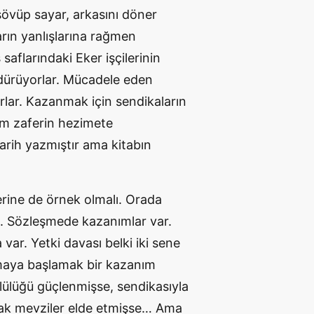
sövüp sayar, arkasını döner
arın yanlışlarına rağmen
aflarındaki Eker işçilerinin
ürdürüyorlar. Mücadele eden
rlar. Kazanmak için sendikaların
tum zaferin hezimete
arih yazmıştır ama kitabın
lerine de örnek olmalı. Orada
ı. Sözleşmede kazanımlar var.
var. Yetki davası belki iki sene
şmaya başlamak bir kazanım
gütlülüğü güçlenmişse, sendikasıyla
lacak mevziler elde etmişse… Ama