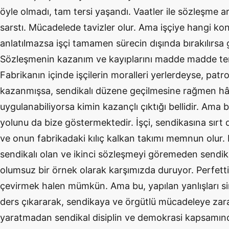
öyle olmadı, tam tersi yaşandı. Vaatler ile sözleşme ar
sarstı. Mücadelede tavizler olur. Ama işçiye hangi konu
anlatılmazsa işçi tamamen sürecin dışında bırakılırsa 
Sözleşmenin kazanım ve kayıplarını madde madde te
Fabrikanın içinde işçilerin moralleri yerlerdeyse, pa
kazanmışsa, sendikalı düzene geçilmesine rağmen hâl
uygulanabiliyorsa kimin kazançlı çıktığı bellidir. A
yolunu da bize göstermektedir. İşçi, sendikasına sır
ve onun fabrikadaki kılıç kalkan takımı memnun olur.
sendikalı olan ve ikinci sözleşmeyi göremeden sendik
olumsuz bir örnek olarak karşımızda duruyor. Perfetti i
çevirmek halen mümkün. Ama bu, yapılan yanlışları s
ders çıkararak, sendikaya ve örgütlü mücadeleye zar
yaratmadan sendikal disiplin ve demokrasi kapsamın