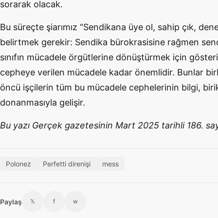
sorarak olacak.
Bu süreçte şiarımız “Sendikana üye ol, sahip çık, denet
belirtmek gerekir: Sendika bürokrasisine rağmen send
sınıfın mücadele örgütlerine dönüştürmek için gösteri
cepheye verilen mücadele kadar önemlidir. Bunlar birbi
öncü işçilerin tüm bu mücadele cephelerinin bilgi, biri
donanmasıyla gelişir.
Bu yazı Gerçek gazetesinin Mart 2025 tarihli 186. say
Polonez
Perfetti direnişi
mess
Paylaş
𝕏
f
w