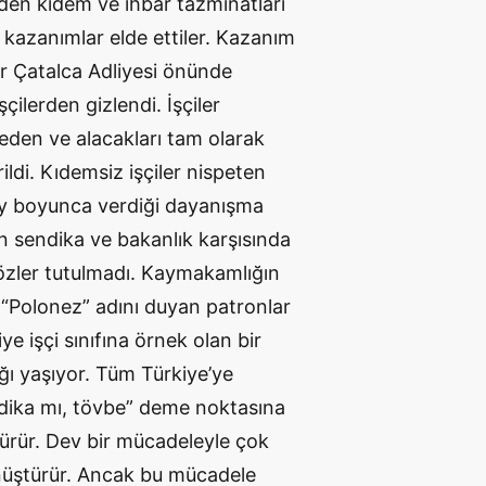
den kıdem ve ihbar tazminatları
i kazanımlar elde ettiler. Kazanım
er Çatalca Adliyesi önünde
ilerden gizlendi. İşçiler
den ve alacakları tam olarak
di. Kıdemsiz işçiler nispeten
 ay boyunca verdiği dayanışma
n sendika ve bakanlık karşısında
özler tutulmadı. Kaymakamlığın
 “Polonez” adını duyan patronlar
ye işçi sınıfına örnek olan bir
ğı yaşıyor. Tüm Türkiye’ye
ndika mı, tövbe” deme noktasına
türür. Dev bir mücadeleyle çok
önüştürür. Ancak bu mücadele