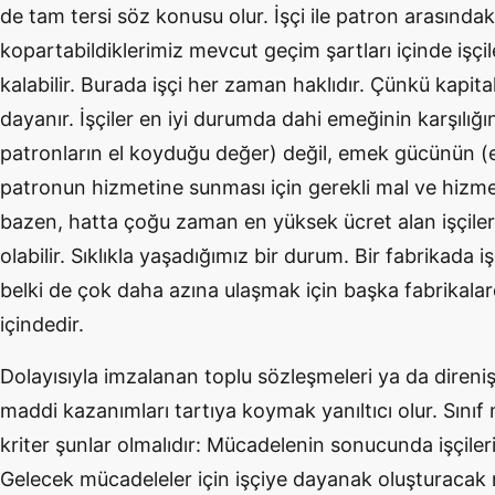
de tam tersi söz konusu olur. İşçi ile patron arasında
kopartabildiklerimiz mevcut geçim şartları içinde işç
kalabilir. Burada işçi her zaman haklıdır. Çünkü kapi
dayanır. İşçiler en iyi durumda dahi emeğinin karşılığını
patronların el koyduğu değer) değil, emek gücünün 
patronun hizmetine sunması için gerekli mal ve hizmetle
bazen, hatta çoğu zaman en yüksek ücret alan işçiler
olabilir. Sıklıkla yaşadığımız bir durum. Bir fabrikada i
belki de çok daha azına ulaşmak için başka fabrikalard
içindedir.
Dolayısıyla imzalanan toplu sözleşmeleri ya da direni
maddi kazanımları tartıya koymak yanıltıcı olur. Sını
kriter şunlar olmalıdır: Mücadelenin sonucunda işçileri
Gelecek mücadeleler için işçiye dayanak oluşturacak m