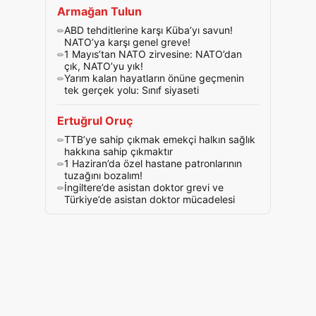
Armağan Tulun
ABD tehditlerine karşı Küba’yı savun!
NATO’ya karşı genel greve!
1 Mayıs’tan NATO zirvesine: NATO’dan
çık, NATO’yu yık!
Yarım kalan hayatların önüne geçmenin
tek gerçek yolu: Sınıf siyaseti
Ertuğrul Oruç
TTB’ye sahip çıkmak emekçi halkın sağlık
hakkına sahip çıkmaktır
1 Haziran’da özel hastane patronlarının
tuzağını bozalım!
İngiltere’de asistan doktor grevi ve
Türkiye’de asistan doktor mücadelesi