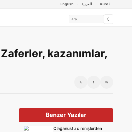
English
العربية
Kurdî
☾
 Zaferler, kazanımlar,
𝕏
f
w
Benzer Yazılar
Olağanüstü direnişlerden