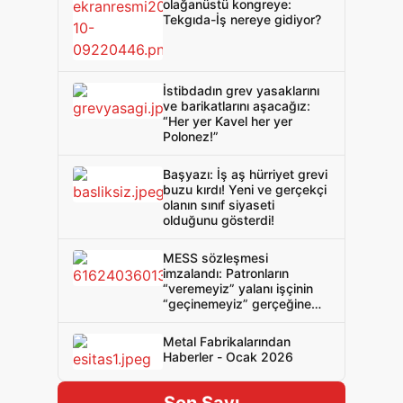
olağanüstü kongreye:
Tekgıda-İş nereye gidiyor?
İstibdadın grev yasaklarını
ve barikatlarını aşacağız:
“Her yer Kavel her yer
Polonez!”
Başyazı: İş aş hürriyet grevi
buzu kırdı! Yeni ve gerçekçi
olanın sınıf siyaseti
olduğunu gösterdi!
MESS sözleşmesi
imzalandı: Patronların
“veremeyiz” yalanı işçinin
“geçinemeyiz” gerçeğine
baskın çıktı!
Metal Fabrikalarından
Haberler - Ocak 2026