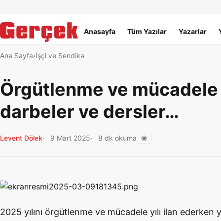
Dil Linkleri
İçeriğe geç
Navigasyonu atla
Ana menü
Anasayfa
Tüm Yazılar
Yazarlar
Ana Sayfa
İşçi ve Sendika
Örgütlenme ve mücadele yıl
darbeler ve dersler…
◉
Levent Dölek
9 Mart 2025
8 dk okuma
2025 yılını örgütlenme ve mücadele yılı ilan ederken y