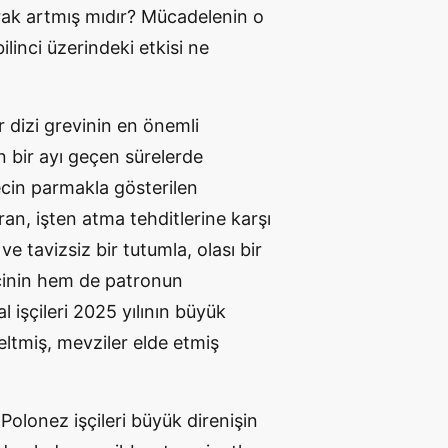
larak artmış mıdır? Mücadelenin o
bilinci üzerindeki etkisi ne
r dizi grevinin en önemli
 bir ayı geçen sürelerde
ecin parmakla gösterilen
an, işten atma tehditlerine karşı
ve tavizsiz bir tutumla, olası bir
şçinin hem de patronun
 işçileri 2025 yılının büyük
seltmiş, mevziler elde etmiş
Polonez işçileri büyük direnişin