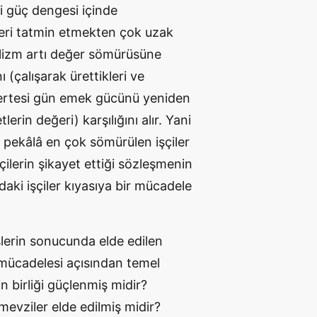
ki güç dengesi içinde
ileri tatmin etmekten çok uzak
talizm artı değer sömürüsüne
 (çalışarak ürettikleri ve
(ertesi gün emek gücünü yeniden
rin değeri) karşılığını alır. Yani
 pekâlâ en çok sömürülen işçiler
şçilerin şikayet ettiği sözleşmenin
aki işçiler kıyasıya bir mücadele
şlerin sonucunda elde edilen
f mücadelesi açısından temel
n birliği güçlenmiş midir?
evziler elde edilmiş midir?