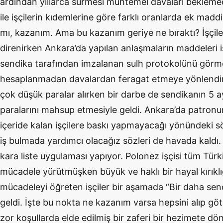
ardından yıllarca sürmesi muhtemel davaları bekleme
ile işçilerin kıdemlerine göre farklı oranlarda ek madd
mı, kazanım. Ama bu kazanım geriye ne bıraktı? İşçil
direnirken Ankara’da yapılan anlaşmaların maddeleri işç
sendika tarafından imzalanan sulh protokolünü görme
hesaplanmadan davalardan feragat etmeye yönlendiril
çok düşük paralar alırken bir darbe de sendikanın 5
paralarını mahsup etmesiyle geldi. Ankara’da patronu
içeride kalan işçilere baskı yapmayacağı yönündeki s
iş bulmada yardımcı olacağız sözleri de havada kaldı.
kara liste uygulaması yapıyor. Polonez işçisi tüm Türki
mücadele yürütmüşken büyük ve haklı bir hayal kırıklı
mücadeleyi öğreten işçiler bir aşamada “Bir daha se
geldi. İşte bu nokta ne kazanım varsa hepsini alıp gö
zor koşullarda elde edilmiş bir zaferi bir hezimete d