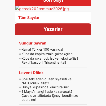
Son Sayı
Tüm Sayılar
Yazarlar
Sungur Savran
Kemal Türkler 100 yaşında!
Küba’da kapitalizmin şakşakçıları
Küba’da çıkar yol: İşçi-emekçi teftişi!
Rektifikasyon! Tricontinental!
Levent Dölek
Solu felç eden düzen siyaseti ve
NATO’culuk zilleti!
Dünya kupasında kimi tutalım?
1 Mayıs’ı hangi irade kazanacak?
Çuvaldızı istibdada iğneyi kendimize
batıralım!