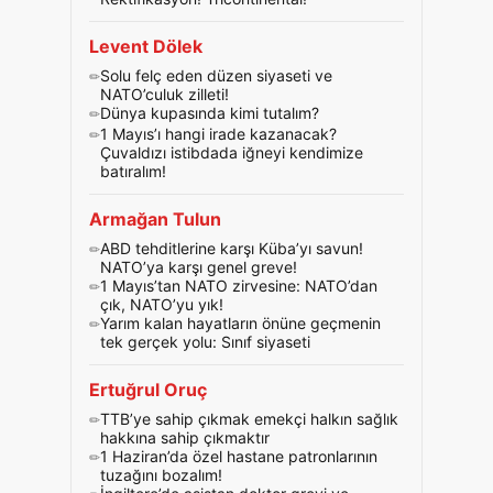
Levent Dölek
Solu felç eden düzen siyaseti ve
NATO’culuk zilleti!
Dünya kupasında kimi tutalım?
1 Mayıs’ı hangi irade kazanacak?
Çuvaldızı istibdada iğneyi kendimize
batıralım!
Armağan Tulun
ABD tehditlerine karşı Küba’yı savun!
NATO’ya karşı genel greve!
1 Mayıs’tan NATO zirvesine: NATO’dan
çık, NATO’yu yık!
Yarım kalan hayatların önüne geçmenin
tek gerçek yolu: Sınıf siyaseti
Ertuğrul Oruç
TTB’ye sahip çıkmak emekçi halkın sağlık
hakkına sahip çıkmaktır
1 Haziran’da özel hastane patronlarının
tuzağını bozalım!