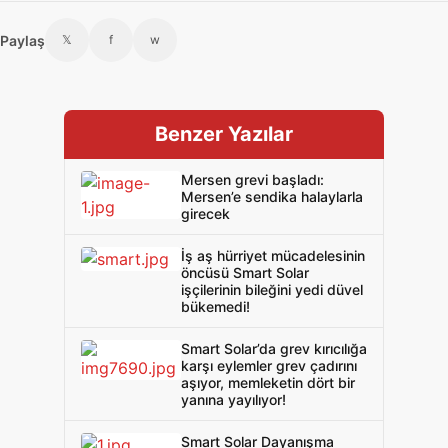
Paylaş
𝕏
f
w
Benzer Yazılar
Mersen grevi başladı:
Mersen’e sendika halaylarla
girecek
İş aş hürriyet mücadelesinin
öncüsü Smart Solar
işçilerinin bileğini yedi düvel
bükemedi!
Smart Solar’da grev kırıcılığa
karşı eylemler grev çadırını
aşıyor, memleketin dört bir
yanına yayılıyor!
Smart Solar Dayanışma