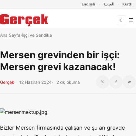
Dil Linkleri
İçeriğe geç
Navigasyonu atla
English
العربية
Kurdî
☰
☾
Ana Sayfa
İşçi ve Sendika
Mersen grevinden bir işçi:
Mersen grevi kazanacak!
Gerçek
12 Haziran 2024
2 dk okuma
𝕏
f
w
Bizler Mersen firmasında çalışan ve şu an grevde