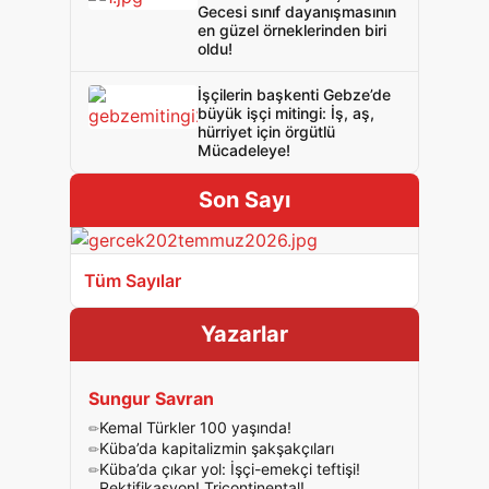
Gecesi sınıf dayanışmasının
en güzel örneklerinden biri
oldu!
İşçilerin başkenti Gebze’de
büyük işçi mitingi: İş, aş,
hürriyet için örgütlü
Mücadeleye!
Son Sayı
Tüm Sayılar
Yazarlar
Sungur Savran
Kemal Türkler 100 yaşında!
Küba’da kapitalizmin şakşakçıları
Küba’da çıkar yol: İşçi-emekçi teftişi!
Rektifikasyon! Tricontinental!