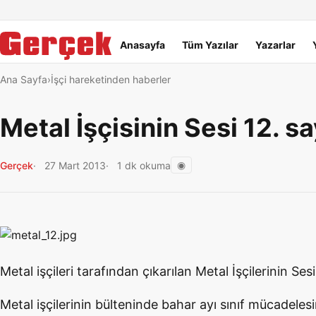
Dil Linkleri
İçeriğe geç
Navigasyonu atla
Ana menü
Anasayfa
Tüm Yazılar
Yazarlar
Ana Sayfa
İşçi hareketinden haberler
Metal İşçisinin Sesi 12. say
◉
Gerçek
27 Mart 2013
1 dk okuma
Metal işçileri tarafından çıkarılan Metal İşçilerinin Sesi 
Metal işçilerinin bülteninde bahar ayı sınıf mücadeles