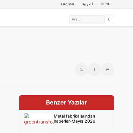
English
العربية
Kurdî
☾
𝕏
f
w
Benzer Yazılar
Metal fabrikalarından
haberler-Mayıs 2026