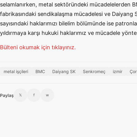
selamlanırken, metal sektöründeki mücadelelerden B
fabrikasındaki sendikalaşma mücadelesi ve Daiyang SK 
sayısındaki haklarımızı bilelim bölümünde ise patronlar
yıldırmaya karşı hukuki haklarımız ve mücadele yöntem
Bülteni okumak için tıklayınız.
metal işçileri
BMC
Daiyang SK
Senkromeç
izmir
Çor
Paylaş
𝕏
f
w