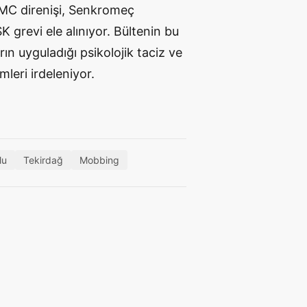
MC direnişi, Senkromeç
grevi ele alınıyor. Bültenin bu
ın uyguladığı psikolojik taciz ve
leri irdeleniyor.
lu
Tekirdağ
Mobbing