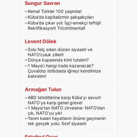
Sungur Savran
Kemal Türkler 100 yaşında!
Küba’da kapitalizmin şakşakçıları
Küba’da çıkar yol: İşçi-emekçi teftişi!
Rektifikasyon! Tricontinental!
Levent Dölek
Solu felç eden düzen siyaseti ve
NATO’culuk zilleti!
Dünya kupasında kimi tutalım?
1 Mayıs’ı hangi irade kazanacak?
Çuvaldızı istibdada iğneyi kendimize
batıralım!
Armağan Tulun
ABD tehditlerine karşı Küba’yı savun!
NATO’ya karşı genel greve!
1 Mayıs’tan NATO zirvesine: NATO’dan
çık, NATO’yu yık!
Yarım kalan hayatların önüne geçmenin
tek gerçek yolu: Sınıf siyaseti
Ertuğrul Oruç