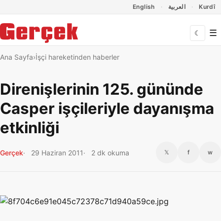
Dil Linkleri
İçeriğe geç
Navigasyonu atla
English
العربية
Kurdî
☰
☾
Ana Sayfa
İşçi hareketinden haberler
Direnişlerinin 125. gününde
Casper işçileriyle dayanışma
etkinliği
Gerçek
29 Haziran 2011
2 dk okuma
𝕏
f
w