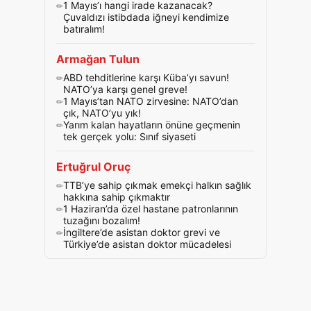
1 Mayıs’ı hangi irade kazanacak?
Çuvaldızı istibdada iğneyi kendimize
batıralım!
Armağan Tulun
ABD tehditlerine karşı Küba’yı savun!
NATO’ya karşı genel greve!
1 Mayıs’tan NATO zirvesine: NATO’dan
çık, NATO’yu yık!
Yarım kalan hayatların önüne geçmenin
tek gerçek yolu: Sınıf siyaseti
Ertuğrul Oruç
TTB’ye sahip çıkmak emekçi halkın sağlık
hakkına sahip çıkmaktır
1 Haziran’da özel hastane patronlarının
tuzağını bozalım!
İngiltere’de asistan doktor grevi ve
Türkiye’de asistan doktor mücadelesi