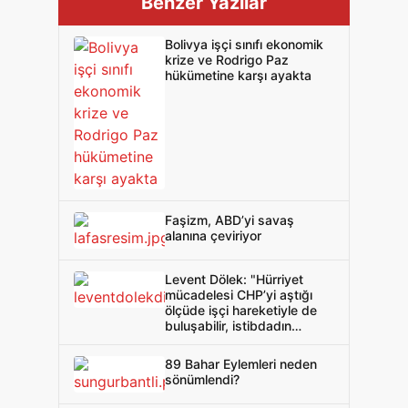
Benzer Yazılar
Bolivya işçi sınıfı ekonomik
krize ve Rodrigo Paz
hükümetine karşı ayakta
Faşizm, ABD’yi savaş
alanına çeviriyor
Levent Dölek: "Hürriyet
mücadelesi CHP’yi aştığı
ölçüde işçi hareketiyle de
buluşabilir, istibdadın
korkulu rüyasıdır bu"
89 Bahar Eylemleri neden
sönümlendi?