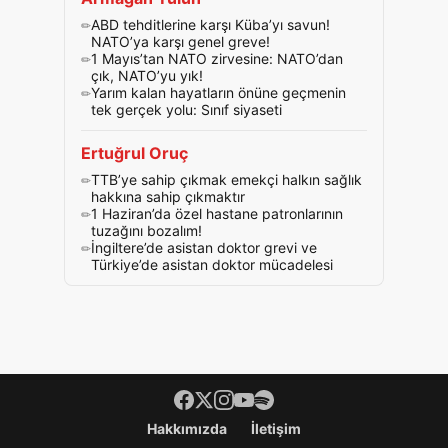
ABD tehditlerine karşı Küba’yı savun!
NATO’ya karşı genel greve!
1 Mayıs’tan NATO zirvesine: NATO’dan
çık, NATO’yu yık!
Yarım kalan hayatların önüne geçmenin
tek gerçek yolu: Sınıf siyaseti
Ertuğrul Oruç
TTB’ye sahip çıkmak emekçi halkın sağlık
hakkına sahip çıkmaktır
1 Haziran’da özel hastane patronlarının
tuzağını bozalım!
İngiltere’de asistan doktor grevi ve
Türkiye’de asistan doktor mücadelesi
Footer menü
Hakkımızda
İletişim