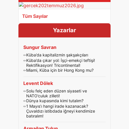
Tüm Sayılar
Yazarlar
Sungur Savran
Küba’da kapitalizmin şakşakçıları
Küba’da çıkar yol: İşçi-emekçi teftişi!
Rektifikasyon! Tricontinental!
Miami, Küba için bir Hong Kong mu?
Levent Dölek
Solu felç eden düzen siyaseti ve
NATO’culuk zilleti!
Dünya kupasında kimi tutalım?
1 Mayıs’ı hangi irade kazanacak?
Çuvaldızı istibdada iğneyi kendimize
batıralım!
Armağan Tulun