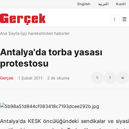
Dil Linkleri
İçeriğe geç
Navigasyonu atla
English
العربية
Kurdî
☰
☾
Ana Sayfa
İşçi hareketinden haberler
Antalya'da torba yasası
protestosu
Gerçek
1 Şubat 2011
2 dk okuma
𝕏
f
w
Antalya'da KESK öncülüğündeki sendikalar ve siyasi