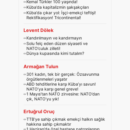
Kemal Türkler 100 yaşında!
Küba’da kapitalizmin şakşakçıları
Küba’da çıkar yol: İşçi-emekçi teftişi!
Rektifikasyon! Tricontinental!
Levent Dölek
Kandırılmayın ve kandırmayın
Solu felç eden düzen siyaseti ve
NATO’culuk zilleti!
Dünya kupasında kimi tutalım?
Armağan Tulun
301 kadın, tek bir gerçek: Özsavunma
örgütlenmeleri yaşatır
ABD tehditlerine karşı Küba’yı savun!
NATO’ya karşı genel greve!
1 Mayıs’tan NATO zirvesine: NATO’dan
çık, NATO’yu yık!
Ertuğrul Oruç
TTB’ye sahip çıkmak emekçi halkın sağlık
hakkına sahip çıkmaktır
1 Haziran’da özel hastane patronlarının