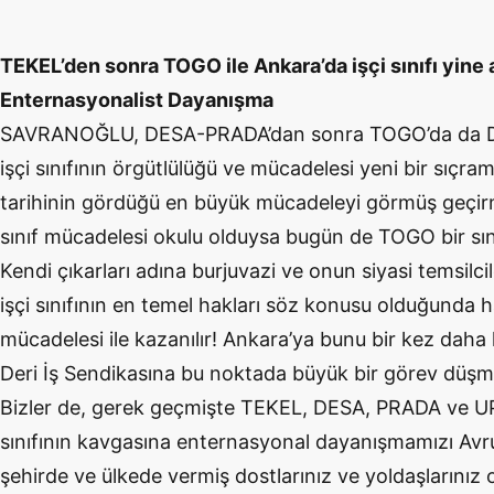
TEKEL’den sonra TOGO ile Ankara’da işçi sınıfı yine 
Enternasyonalist Dayanışma
SAVRANOĞLU, DESA-PRADA’dan sonra TOGO’da da De
işçi sınıfının örgütlülüğü ve mücadelesi yeni bir sıçr
tarihinin gördüğü en büyük mücadeleyi görmüş geçirmi
sınıf mücadelesi okulu olduysa bugün de TOGO bir sın
Kendi çıkarları adına burjuvazi ve onun siyasi temsilc
işçi sınıfının en temel hakları söz konusu olduğunda h
mücadelesi ile kazanılır! Ankara’ya bunu bir kez daha 
Deri İş Sendikasına bu noktada büyük bir görev düşm
Bizler de, gerek geçmişte TEKEL, DESA, PRADA ve UP
sınıfının kavgasına enternasyonal dayanışmamızı Avru
şehirde ve ülkede vermiş dostlarınız ve yoldaşlarınız