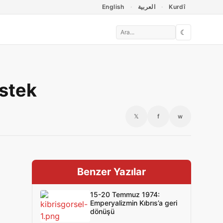
English
العربية
Kurdî
☾
estek
𝕏
f
w
Benzer Yazılar
15-20 Temmuz 1974:
Emperyalizmin Kıbrıs’a geri
dönüşü