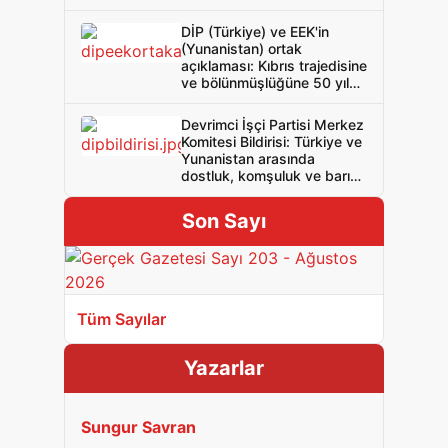
DİP (Türkiye) ve EEK'in
(Yunanistan) ortak
açıklaması: Kıbrıs trajedisine
ve bölünmüşlüğüne 50 yıl
yeter! Rum Kıbrıslılar ve
Türk Kıbrıslılar, bölünmeye,
Devrimci İşçi Partisi Merkez
işgale ve emperyalizme
Komitesi Bildirisi: Türkiye ve
karşı birleşin ve birlikte
Yunanistan arasında
mücadele edin! Bağımsız
dostluk, komşuluk ve barış
Birleşik Sosyalist Kıbrıs!
için NATO’ya ve işbirlikçi
iktidarlara hayır!
Son Sayı
Tüm Sayılar
Yazarlar
Sungur Savran