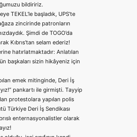
umuzu bildiririz.
meye TEKEL’le başladık, UPS’te
ğaza zincirinde patronların
nızdaydık. Şimdi de TOGO’da
arak Kıbrıs’tan selam ederiz!
erine hatırlatmaktadır: Anlatılan
 başkaları sizin hikâyeniz için
ılan emek mitinginde, Deri İş
ız!” pankartı ile girmişti. Tayyip
an protestolara yapılan polis
ü Türkiye Deri İş Sendikası
ıslı enternasyonalistler olarak
ayız!