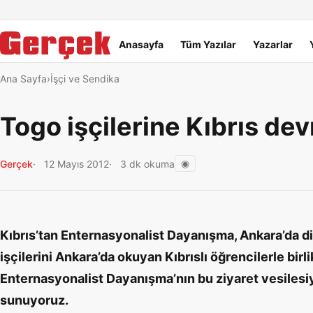
Dil Linkleri
İçeriğe geç
Navigasyonu atla
Ana menü
Anasayfa
Tüm Yazılar
Yazarlar
Ana Sayfa
İşçi ve Sendika
Togo işçilerine Kıbrıs de
◉
Gerçek
12 Mayıs 2012
3 dk okuma
Kıbrıs’tan Enternasyonalist Dayanışma, Ankara’da d
işçilerini Ankara’da okuyan Kıbrıslı öğrencilerle birlik
Enternasyonalist Dayanışma’nın bu ziyaret vesilesiyle
sunuyoruz.