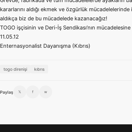
Grevde, fabrikada ve tüm mücadelelerde ayakların baş 
kararlarını aldığı ekmek ve özgürlük mücadelelerinde iş
aldıkça biz de bu mücadelede kazanacağız!
TOGO işçisinin ve Deri-İş Sendikası’nın mücadelesine
11.05.12
Enternasyonalist Dayanışma (Kıbrıs)
togo direnişi
kıbrıs
Paylaş
𝕏
f
w