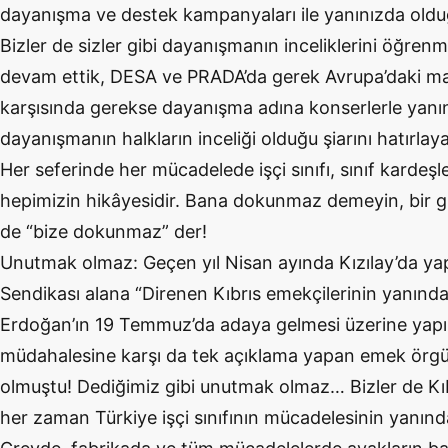
dayanışma ve destek kampanyaları ile yanınızda olduğ
Bizler de sizler gibi dayanışmanın inceliklerini öğren
devam ettik, DESA ve PRADA’da gerek Avrupa’daki ma
karşısında gerekse dayanışma adına konserlerle yanı
dayanışmanın halkların inceliği olduğu şiarını hatırlay
Her seferinde her mücadelede işçi sınıfı, sınıf kardeşl
hepimizin hikâyesidir. Bana dokunmaz demeyin, bir gün
de “bize dokunmaz” der!
Unutmak olmaz: Geçen yıl Nisan ayında Kızılay’da yap
Sendikası alana “Direnen Kıbrıs emekçilerinin yanınday
Erdoğan’ın 19 Temmuz’da adaya gelmesi üzerine yapıl
müdahalesine karşı da tek açıklama yapan emek örgüt
olmuştu! Dediğimiz gibi unutmak olmaz… Bizler de Kıbr
her zaman Türkiye işçi sınıfının mücadelesinin yanınd