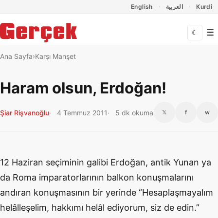
Dil Linkleri
İçeriğe geç
Navigasyonu atla
English
العربية
Kurdî
☰
☾
Ana Sayfa
Karşı Manşet
Haram olsun, Erdoğan!
Şiar Rişvanoğlu
4 Temmuz 2011
5 dk okuma
𝕏
f
w
12 Haziran seçiminin galibi Erdoğan, antik Yunan ya
da Roma imparatorlarının balkon konuşmalarını
andıran konuşmasının bir yerinde “Hesaplaşmayalım
helâlleşelim, hakkımı helâl ediyorum, siz de edin.”