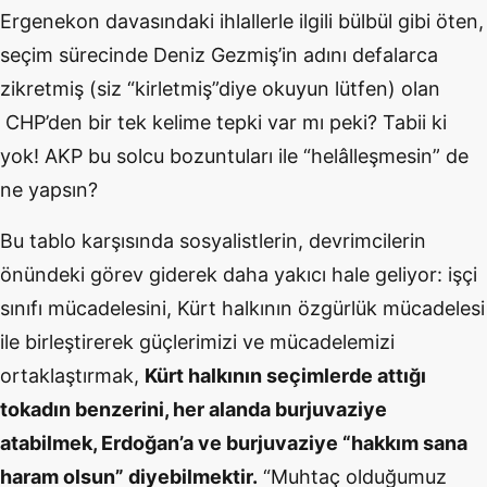
Ergenekon davasındaki ihlallerle ilgili bülbül gibi öten,
seçim sürecinde Deniz Gezmiş’in adını defalarca
zikretmiş (siz “kirletmiş”diye okuyun lütfen) olan
CHP’den bir tek kelime tepki var mı peki? Tabii ki
yok! AKP bu solcu bozuntuları ile “helâlleşmesin” de
ne yapsın?
Bu tablo karşısında sosyalistlerin, devrimcilerin
önündeki görev giderek daha yakıcı hale geliyor: işçi
sınıfı mücadelesini, Kürt halkının özgürlük mücadelesi
ile birleştirerek güçlerimizi ve mücadelemizi
ortaklaştırmak,
Kürt halkının seçimlerde attığı
tokadın benzerini, her alanda burjuvaziye
atabilmek, Erdoğan’a ve burjuvaziye “hakkım sana
haram olsun” diyebilmektir.
“Muhtaç olduğumuz