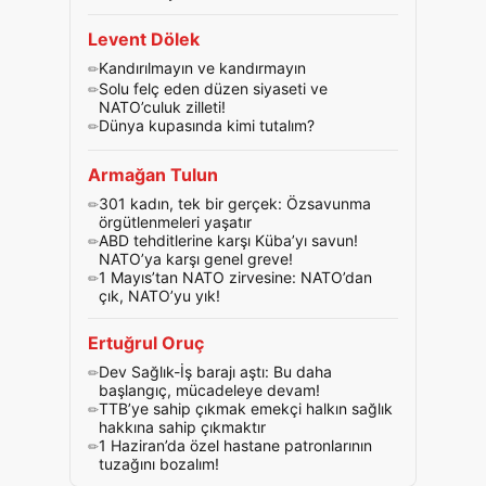
Levent Dölek
Kandırılmayın ve kandırmayın
Solu felç eden düzen siyaseti ve
NATO’culuk zilleti!
Dünya kupasında kimi tutalım?
Armağan Tulun
301 kadın, tek bir gerçek: Özsavunma
örgütlenmeleri yaşatır
ABD tehditlerine karşı Küba’yı savun!
NATO’ya karşı genel greve!
1 Mayıs’tan NATO zirvesine: NATO’dan
çık, NATO’yu yık!
Ertuğrul Oruç
Dev Sağlık-İş barajı aştı: Bu daha
başlangıç, mücadeleye devam!
TTB’ye sahip çıkmak emekçi halkın sağlık
hakkına sahip çıkmaktır
1 Haziran’da özel hastane patronlarının
tuzağını bozalım!