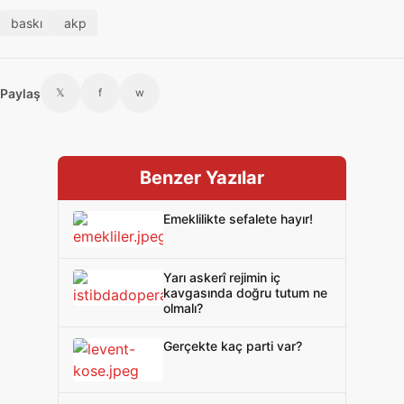
baskı
akp
Paylaş
𝕏
f
w
Benzer Yazılar
Emeklilikte sefalete hayır!
Yarı askerî rejimin iç
kavgasında doğru tutum ne
olmalı?
Gerçekte kaç parti var?