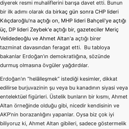
diyerek resmi muhaliflerini barışa davet etti. Bunun
bir ilk adımı olarak da bi
rkaç gün sonra CHP lideri
Kılıçdaroğlu'na açtığı on, MHP lideri Bahçeli'ye açtığı
üç, DP lideri Zeybek'e açtığı bir, gazeteciler Meriç
Velidedeoğlu ve Ahmet Altan'a
açtığı birer
tazminat davasından feragat etti. Bu tabloya
bakanlar Erdoğan’ın demokratlığına, sözünde
durmuş olmasına övgüler yağdırdılar.
Erdoğan’ın “helâlleşmek” istediği kesimler, dikkat
edilirse burjuvazinin şu veya bu kanadının siyasi veya
entelektüel figürleri. Üstelik bunların bir kısmı, Ahmet
Altan örneğinde olduğu gibi, nicedir kendisinin ve
AKP’nin borazanlığını yapanlar. Oysa biz çok iyi
biliyoruz ki, Ahmet Altan gibileri, sadece göstermelik