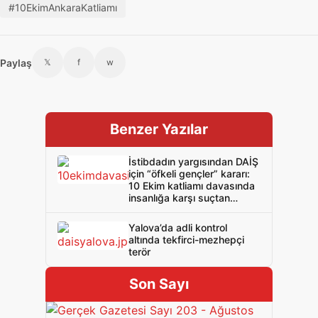
#10EkimAnkaraKatliamı
Paylaş
𝕏
f
w
Benzer Yazılar
İstibdadın yargısından DAİŞ
için “öfkeli gençler” kararı:
10 Ekim katliamı davasında
insanlığa karşı suçtan
beraat çıktı!
Yalova’da adli kontrol
altında tekfirci-mezhepçi
terör
Son Sayı