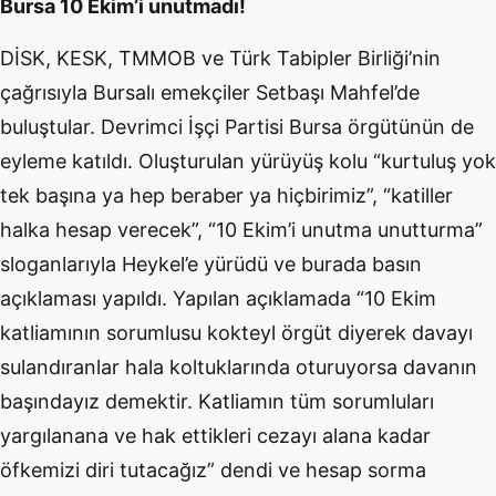
Bursa 10 Ekim’i unutmadı!
DİSK, KESK, TMMOB ve Türk Tabipler Birliği’nin
çağrısıyla Bursalı emekçiler Setbaşı Mahfel’de
buluştular. Devrimci İşçi Partisi Bursa örgütünün de
eyleme katıldı. Oluşturulan yürüyüş kolu “kurtuluş yok
tek başına ya hep beraber ya hiçbirimiz”, “katiller
halka hesap verecek”, “10 Ekim’i unutma unutturma”
sloganlarıyla Heykel’e yürüdü ve burada basın
açıklaması yapıldı. Yapılan açıklamada “10 Ekim
katliamının sorumlusu kokteyl örgüt diyerek davayı
sulandıranlar hala koltuklarında oturuyorsa davanın
başındayız demektir. Katliamın tüm sorumluları
yargılanana ve hak ettikleri cezayı alana kadar
öfkemizi diri tutacağız” dendi ve hesap sorma