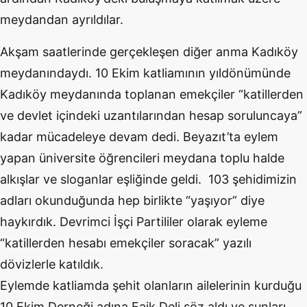
meydandan ayrıldılar.
Akşam saatlerinde gerçekleşen diğer anma Kadıköy
meydanındaydı. 10 Ekim katliamının yıldönümünde
Kadıköy meydanında toplanan emekçiler “katillerden
ve devlet içindeki uzantılarından hesap soruluncaya”
kadar mücadeleye devam dedi. Beyazıt’ta eylem
yapan üniversite öğrencileri meydana toplu halde
alkışlar ve sloganlar eşliğinde geldi. 103 şehidimizin
adları okunduğunda hep birlikte “yaşıyor” diye
haykırdık. Devrimci İşçi Partililer olarak eyleme
“katillerden hesabı emekçiler soracak” yazılı
dövizlerle katıldık.
Eylemde katliamda şehit olanların ailelerinin kurduğu
10 Ekim Derneği adına Faik Deli söz aldı ve şunları