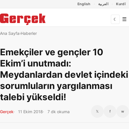
Dil Linkleri
İçeriğe geç
Navigasyonu atla
English
العربية
Kurdî
☰
☾
Ana Sayfa
Haberler
Emekçiler ve gençler 10
Ekim’i unutmadı:
Meydanlardan devlet içindeki
sorumluların yargılanması
talebi yükseldi!
Gerçek
11 Ekim 2018
7 dk okuma
𝕏
f
w