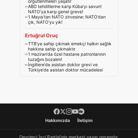
örgütlenmeleri yaşatır
ABD tehditlerine karşı Küba’yı savun!
NATO’ya karşı genel greve!
1 Mayıs’tan NATO zirvesine: NATO’dan
çık, NATO’yu yık!
Ertuğrul Oruç
TTB’ye sahip çıkmak emekçi halkın sağlık
hakkına sahip çıkmaktır
1 Haziran’da özel hastane patronlarının
tuzağını bozalım!
İngiltere’de asistan doktor grevi ve
Türkiye’de asistan doktor mücadelesi
Footer menü
Hakkımızda
İletişim
Devrimci İşçi Partisi'nin merkezi yayın organıdır.