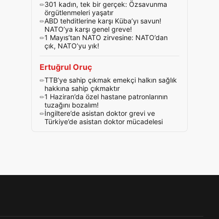
301 kadın, tek bir gerçek: Özsavunma
örgütlenmeleri yaşatır
ABD tehditlerine karşı Küba’yı savun!
NATO’ya karşı genel greve!
1 Mayıs’tan NATO zirvesine: NATO’dan
çık, NATO’yu yık!
Ertuğrul Oruç
TTB’ye sahip çıkmak emekçi halkın sağlık
hakkına sahip çıkmaktır
1 Haziran’da özel hastane patronlarının
tuzağını bozalım!
İngiltere’de asistan doktor grevi ve
Türkiye’de asistan doktor mücadelesi