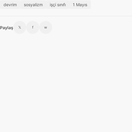
devrim
sosyalizm
işçi sınıfı
1 Mayıs
Paylaş
𝕏
f
w