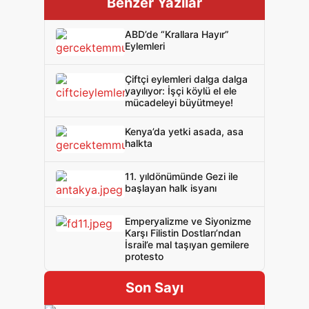
Benzer Yazılar
ABD’de “Krallara Hayır”
Eylemleri
Çiftçi eylemleri dalga dalga
yayılıyor: İşçi köylü el ele
mücadeleyi büyütmeye!
Kenya’da yetki asada, asa
halkta
11. yıldönümünde Gezi ile
başlayan halk isyanı
Emperyalizme ve Siyonizme
Karşı Filistin Dostları’ndan
İsrail’e mal taşıyan gemilere
protesto
Son Sayı