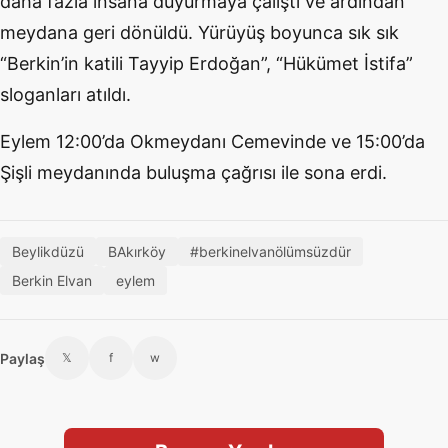
daha fazla insana duyurmaya çalıştı ve ardından
meydana geri dönüldü. Yürüyüş boyunca sık sık
“Berkin’in katili Tayyip Erdoğan”, “Hükümet İstifa”
sloganları atıldı.
Eylem 12:00’da Okmeydanı Cemevinde ve 15:00’da
Şişli meydanında buluşma çağrısı ile sona erdi.
Beylikdüzü
BAkırköy
#berkinelvanölümsüzdür
Berkin Elvan
eylem
Paylaş
𝕏
f
w