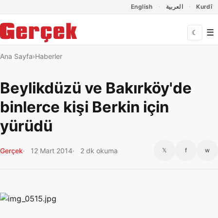
Dil Linkleri
İçeriğe geç
Navigasyonu atla
English
العربية
Kurdî
☰
☾
Ana Sayfa
Haberler
Beylikdüzü ve Bakırköy'de
binlerce kişi Berkin için
yürüdü
Gerçek
12 Mart 2014
2 dk okuma
𝕏
f
w