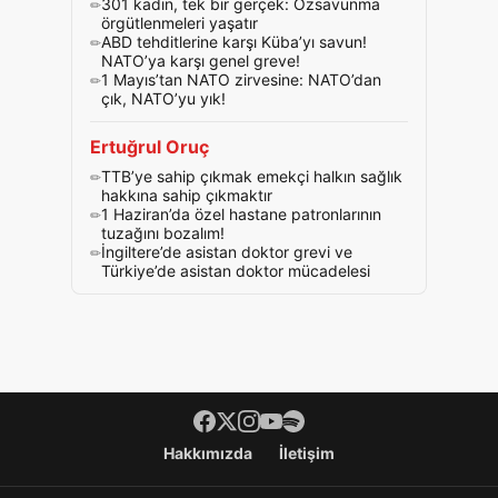
301 kadın, tek bir gerçek: Özsavunma
örgütlenmeleri yaşatır
ABD tehditlerine karşı Küba’yı savun!
NATO’ya karşı genel greve!
1 Mayıs’tan NATO zirvesine: NATO’dan
çık, NATO’yu yık!
Ertuğrul Oruç
TTB’ye sahip çıkmak emekçi halkın sağlık
hakkına sahip çıkmaktır
1 Haziran’da özel hastane patronlarının
tuzağını bozalım!
İngiltere’de asistan doktor grevi ve
Türkiye’de asistan doktor mücadelesi
Footer menü
Hakkımızda
İletişim