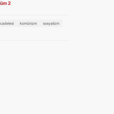
lüm 2
ücadelesi
komünizm
sosyalizm