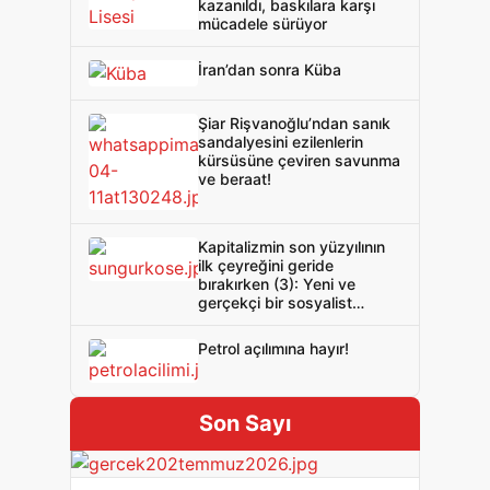
kazanıldı, baskılara karşı
mücadele sürüyor
İran’dan sonra Küba
Şiar Rişvanoğlu’ndan sanık
sandalyesini ezilenlerin
kürsüsüne çeviren savunma
ve beraat!
Kapitalizmin son yüzyılının
ilk çeyreğini geride
bırakırken (3): Yeni ve
gerçekçi bir sosyalist
politika gerek!
Petrol açılımına hayır!
Son Sayı