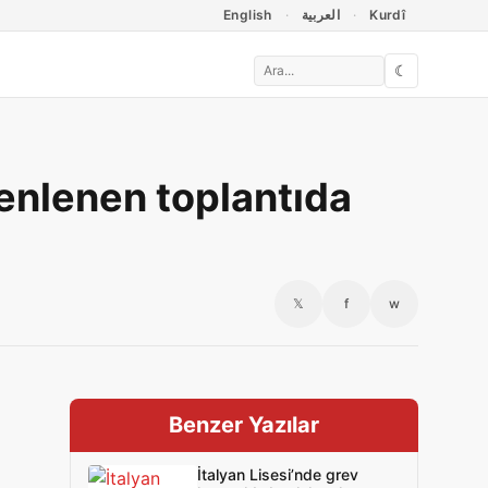
English
العربية
Kurdî
☾
enlenen toplantıda
𝕏
f
w
Benzer Yazılar
İtalyan Lisesi’nde grev