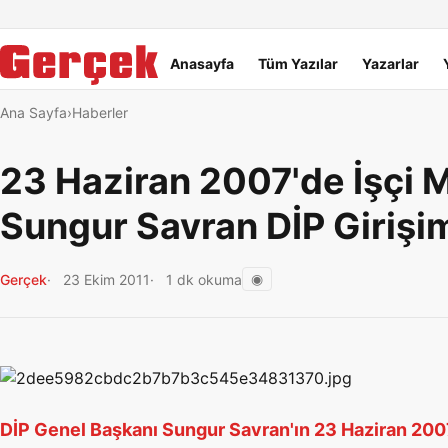
Dil Linkleri
İçeriğe geç
Navigasyonu atla
Ana menü
Anasayfa
Tüm Yazılar
Yazarlar
Ana Sayfa
Haberler
23 Haziran 2007'de İşçi 
Sungur Savran DİP Girişimi
◉
Gerçek
23 Ekim 2011
1 dk okuma
DİP Genel Başkanı Sungur Savran'ın 23 Haziran 2007'