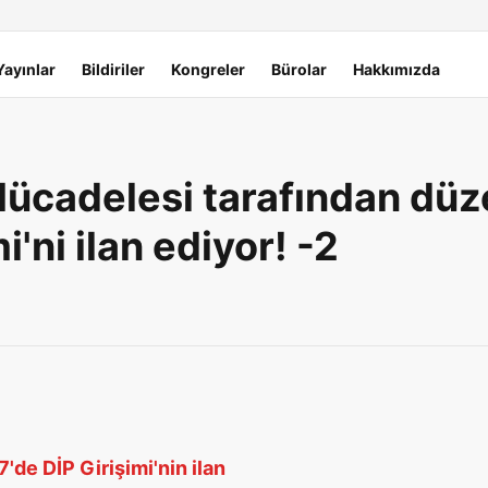
Yayınlar
Bildiriler
Kongreler
Bürolar
Hakkımızda
Mücadelesi tarafından düz
'ni ilan ediyor! -2
de DİP Girişimi'nin ilan