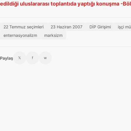
edildiği uluslararası toplantıda yaptığı konuşma -Bö
22 Temmuz seçimleri
23 Haziran 2007
DİP Girişimi
işçi m
enternasyonalizm
marksizm
Paylaş
𝕏
f
w