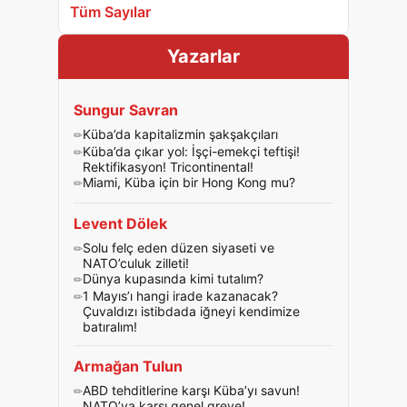
Tüm Sayılar
Yazarlar
Sungur Savran
Küba’da kapitalizmin şakşakçıları
Küba’da çıkar yol: İşçi-emekçi teftişi!
Rektifikasyon! Tricontinental!
Miami, Küba için bir Hong Kong mu?
Levent Dölek
Solu felç eden düzen siyaseti ve
NATO’culuk zilleti!
Dünya kupasında kimi tutalım?
1 Mayıs’ı hangi irade kazanacak?
Çuvaldızı istibdada iğneyi kendimize
batıralım!
Armağan Tulun
ABD tehditlerine karşı Küba’yı savun!
NATO’ya karşı genel greve!